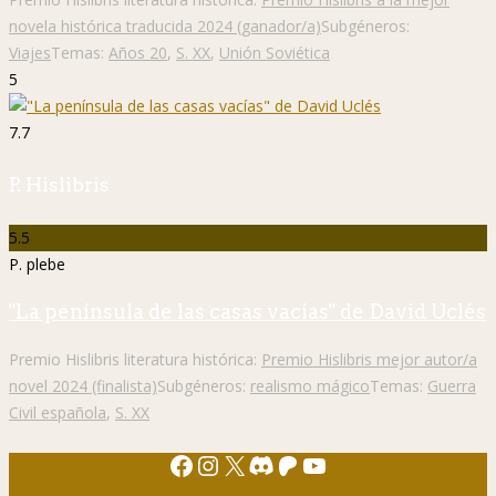
novela histórica traducida 2024 (ganador/a)
Subgéneros:
Viajes
Temas:
Años 20
,
S. XX
,
Unión Soviética
5
7.7
P. Hislibris
5.5
P. plebe
"La península de las casas vacías" de David Uclés
Premio Hislibris literatura histórica:
Premio Hislibris mejor autor/a
novel 2024 (finalista)
Subgéneros:
realismo mágico
Temas:
Guerra
Civil española
,
S. XX
Facebook
Instagram
X
Discord
Patreon
YouTube