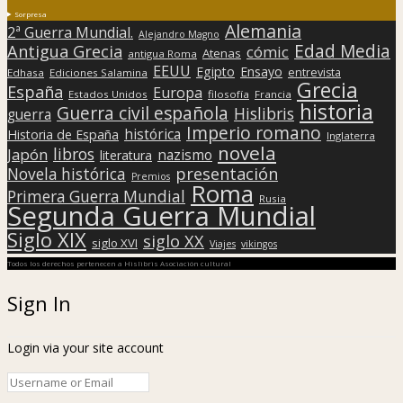
Sorpresa
Alemania
2ª Guerra Mundial.
Alejandro Magno
Edad Media
Antigua Grecia
cómic
Atenas
antigua Roma
EEUU
Egipto
Ensayo
entrevista
Edhasa
Ediciones Salamina
Grecia
España
Europa
Estados Unidos
filosofía
Francia
historia
Guerra civil española
Hislibris
guerra
Imperio romano
histórica
Historia de España
Inglaterra
novela
libros
Japón
nazismo
literatura
presentación
Novela histórica
Premios
Roma
Primera Guerra Mundial
Rusia
Segunda Guerra Mundial
Siglo XIX
siglo XX
siglo XVI
Viajes
vikingos
Todos los derechos pertenecen a Hislibris Asociación cultural
Sign In
Login via your site account