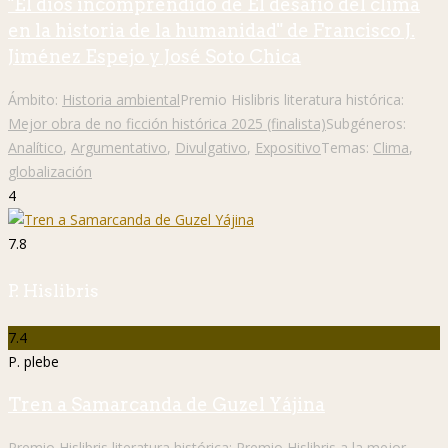
"El dios incomprendido de El desafío del clima
en la historia de la humanidad" de Francisco J.
Jiménez Espejo y José Soto Chica
Ámbito:
Historia ambiental
Premio Hislibris literatura histórica:
Mejor obra de no ficción histórica 2025 (finalista)
Subgéneros:
Analítico
,
Argumentativo
,
Divulgativo
,
Expositivo
Temas:
Clima
,
globalización
4
7.8
P. Hislibris
7.4
P. plebe
Tren a Samarcanda de Guzel Yájina
Premio Hislibris literatura histórica:
Premio Hislibris a la mejor