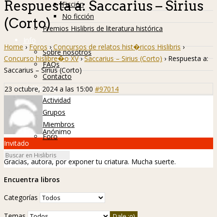
Respuesta a: Saccarius – Sirius
Ficción
No ficción
(Corto)
Premios Hislibris de literatura histórica
Info
Home
›
Foros
›
Concursos de relatos hist�ricos Hislibris
›
Sobre nosotros
Concurso hislibre�o XV
›
Saccarius – Sirius (Corto)
›
Respuesta a:
FAQs
Saccarius – Sirius (Corto)
Contacto
Hislibreños
23 octubre, 2024 a las 15:00
#97014
Actividad
Grupos
Miembros
Anónimo
Foro
Invitado
Gracias, autora, por exponer tu criatura. Mucha suerte.
Encuentra libros
Categorías
Temas