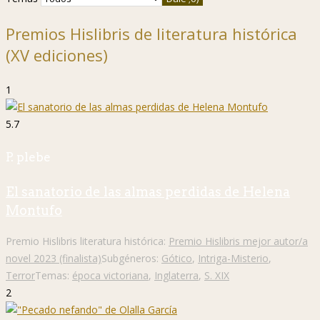
Premios Hislibris de literatura histórica
(XV ediciones)
1
5.7
P. plebe
El sanatorio de las almas perdidas de Helena
Montufo
Premio Hislibris literatura histórica:
Premio Hislibris mejor autor/a
novel 2023 (finalista)
Subgéneros:
Gótico
,
Intriga-Misterio
,
Terror
Temas:
época victoriana
,
Inglaterra
,
S. XIX
2