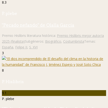
8.3
P. plebe
"Pecado nefando" de Olalla García
Premio Hislibris literatura histórica:
Premio Hislibris mejor autor/a
2025 (finalista)
Subgéneros:
Biográfico
,
Costumbrista
Temas:
España
,
Felipe II
,
S. XVI
3
8
P. Hislibris
9.1
P. plebe