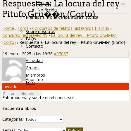
Respuesta a: La locura del rey –
Ficción
No ficción
Pitufo Gru��n (Corto)
Premios Hislibris de literatura histórica
Info
Home
›
Foros
›
Concursos de relatos hist�ricos Hislibris
›
Sobre nosotros
Concurso hislibre�o XV
›
La locura del rey – Pitufo Gru��n
FAQs
(Corto)
›
Respuesta a: La locura del rey – Pitufo Gru��n (Corto)
Contacto
Hislibreños
19 enero, 2025 a las 19:38
#97067
Actividad
Grupos
Miembros
Anónimo
Foro
Invitado
Enhorabuena y suerte en el concurso!
Encuentra libros
Categorías
Temas