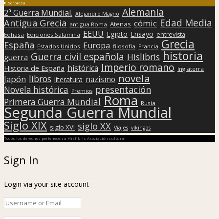
Sorpresa
Alemania
2ª Guerra Mundial.
Alejandro Magno
Edad Media
Antigua Grecia
cómic
Atenas
antigua Roma
EEUU
Egipto
Ensayo
entrevista
Edhasa
Ediciones Salamina
Grecia
España
Europa
Estados Unidos
filosofía
Francia
historia
Guerra civil española
Hislibris
guerra
Imperio romano
histórica
Historia de España
Inglaterra
novela
libros
Japón
nazismo
literatura
presentación
Novela histórica
Premios
Roma
Primera Guerra Mundial
Rusia
Segunda Guerra Mundial
Siglo XIX
siglo XX
siglo XVI
Viajes
vikingos
Todos los derechos pertenecen a Hislibris Asociación cultural
Sign In
Login via your site account