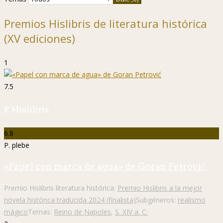
Premios Hislibris de literatura histórica
(XV ediciones)
1
7.5
P. Hislibris
6.8
P. plebe
«Papel con marca de agua» de Goran Petrović
Premio Hislibris literatura histórica:
Premio Hislibris a la mejor
novela histórica traducida 2024 (finalista)
Subgéneros:
realismo
mágico
Temas:
Reino de Napoles
,
S. XIV a. C.