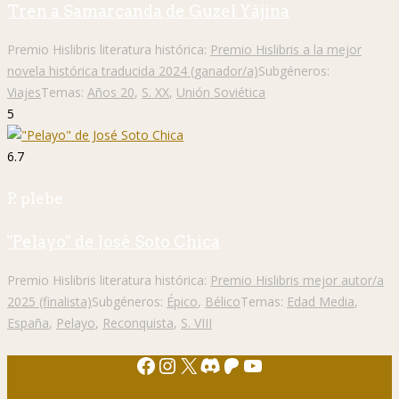
Tren a Samarcanda de Guzel Yájina
Premio Hislibris literatura histórica:
Premio Hislibris a la mejor
novela histórica traducida 2024 (ganador/a)
Subgéneros:
Viajes
Temas:
Años 20
,
S. XX
,
Unión Soviética
5
6.7
P. plebe
"Pelayo" de José Soto Chica
Premio Hislibris literatura histórica:
Premio Hislibris mejor autor/a
2025 (finalista)
Subgéneros:
Épico
,
Bélico
Temas:
Edad Media
,
España
,
Pelayo
,
Reconquista
,
S. VIII
Facebook
Instagram
X
Discord
Patreon
YouTube