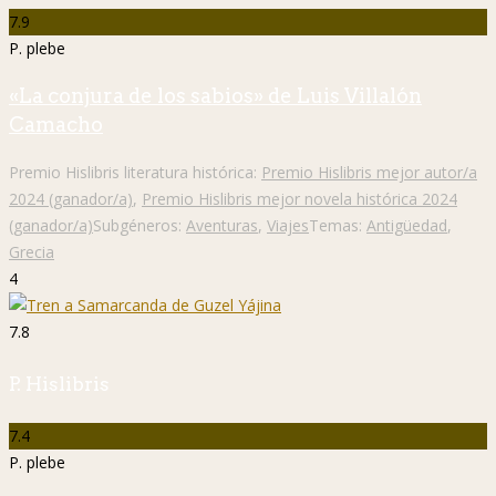
7.9
P. plebe
«La conjura de los sabios» de Luis Villalón
Camacho
Premio Hislibris literatura histórica:
Premio Hislibris mejor autor/a
2024 (ganador/a)
,
Premio Hislibris mejor novela histórica 2024
(ganador/a)
Subgéneros:
Aventuras
,
Viajes
Temas:
Antigüedad
,
Grecia
4
7.8
P. Hislibris
7.4
P. plebe