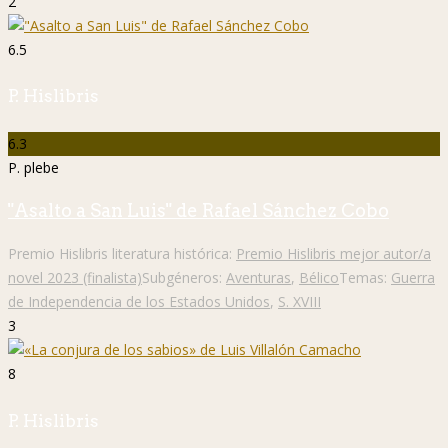
2
6.5
P. Hislibris
6.3
P. plebe
"Asalto a San Luis" de Rafael Sánchez Cobo
Premio Hislibris literatura histórica:
Premio Hislibris mejor autor/a
novel 2023 (finalista)
Subgéneros:
Aventuras
,
Bélico
Temas:
Guerra
de Independencia de los Estados Unidos
,
S. XVIII
3
8
P. Hislibris