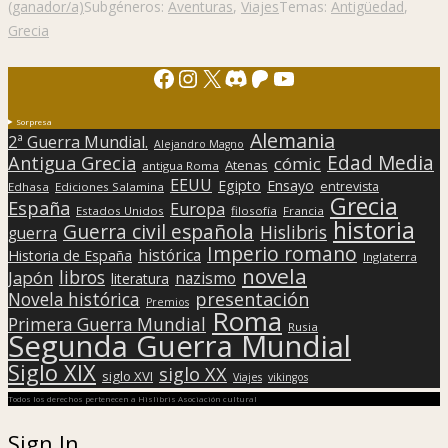
(ganador/a)
Subgéneros:
Aventuras
,
Viajes
Temas:
Antigüedad
,
Grecia
Facebook
Instagram
X
Discord
Patreon
YouTube
Sorpresa
Alemania
2ª Guerra Mundial.
Alejandro Magno
Edad Media
Antigua Grecia
cómic
Atenas
antigua Roma
EEUU
Egipto
Ensayo
entrevista
Edhasa
Ediciones Salamina
Grecia
España
Europa
Estados Unidos
filosofía
Francia
historia
Guerra civil española
Hislibris
guerra
Imperio romano
histórica
Historia de España
Inglaterra
novela
libros
Japón
nazismo
literatura
presentación
Novela histórica
Premios
Roma
Primera Guerra Mundial
Rusia
Segunda Guerra Mundial
Siglo XIX
siglo XX
siglo XVI
Viajes
vikingos
Todos los derechos pertenecen a Hislibris Asociación cultural
Sign In