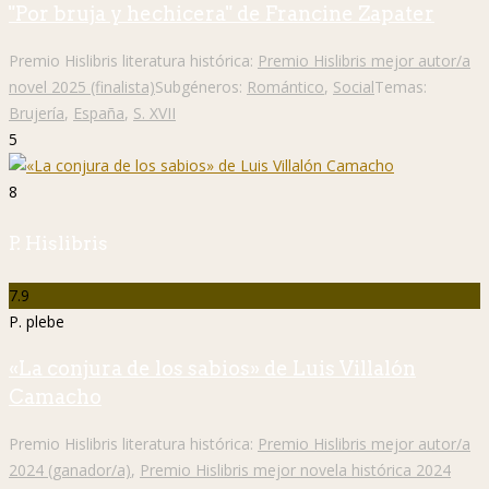
"Por bruja y hechicera" de Francine Zapater
Premio Hislibris literatura histórica:
Premio Hislibris mejor autor/a
novel 2025 (finalista)
Subgéneros:
Romántico
,
Social
Temas:
Brujería
,
España
,
S. XVII
5
8
P. Hislibris
7.9
P. plebe
«La conjura de los sabios» de Luis Villalón
Camacho
Premio Hislibris literatura histórica:
Premio Hislibris mejor autor/a
2024 (ganador/a)
,
Premio Hislibris mejor novela histórica 2024