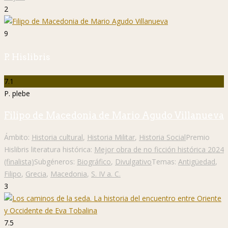
2
9
P. Hislibris
7.1
P. plebe
Filipo de Macedonia de Mario Agudo Villanueva
Ámbito:
Historia cultural
,
Historia Militar
,
Historia Social
Premio
Hislibris literatura histórica:
Mejor obra de no ficción histórica 2024
(finalista)
Subgéneros:
Biográfico
,
Divulgativo
Temas:
Antigüedad
,
Filipo
,
Grecia
,
Macedonia
,
S. IV a. C.
3
7.5