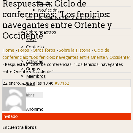
Respuesta a: Ciclo de
Ficción
No ficción
conferencias: "Los fenicios:
Premios Hislibris de literatura histórica
navegantes entre Oriente y
Info
Sobre nosotros
Occidente"
FAQs
Contacto
Home
›
Foros
›
Otros foros
›
Sobre la Historia
›
Ciclo de
Hislibreños
conferencias: "Los fenicios: navegantes entre Oriente y Occidente"
Actividad
›
Respuesta a: Ciclo de conferencias: "Los fenicios: navegantes
Grupos
entre Oriente y Occidente"
Miembros
22 enero, 2025 a las 10:46
#97152
Foro
Anónimo
Invitado
Encuentra libros