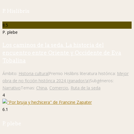
P. Hislibris
8.5
P. plebe
Los caminos de la seda. La historia del
encuentro entre Oriente y Occidente de Eva
Tobalina
Ámbito:
Historia cultural
Premio Hislibris literatura histórica:
Mejor
obra de no ficción histórica 2024 (ganador/a)
Subgéneros:
Narrativo
Temas:
China
,
Comercio
,
Ruta de la seda
4
6.1
P. plebe