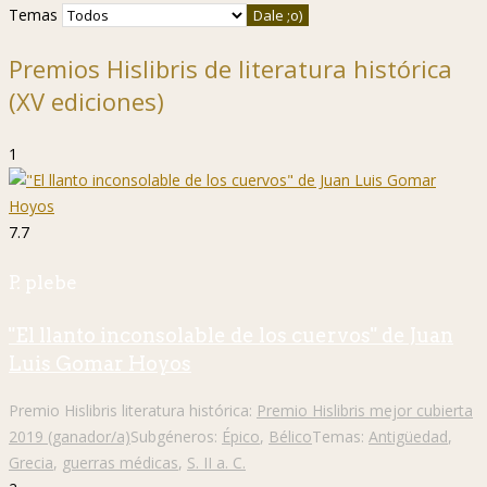
Temas
Premios Hislibris de literatura histórica
(XV ediciones)
1
7.7
P. plebe
"El llanto inconsolable de los cuervos" de Juan
Luis Gomar Hoyos
Premio Hislibris literatura histórica:
Premio Hislibris mejor cubierta
2019 (ganador/a)
Subgéneros:
Épico
,
Bélico
Temas:
Antigüedad
,
Grecia
,
guerras médicas
,
S. II a. C.