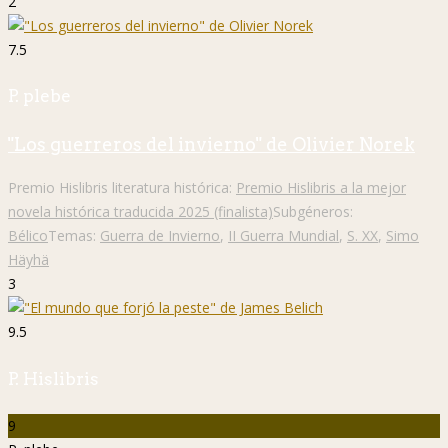
2
7.5
P. plebe
"Los guerreros del invierno" de Olivier Norek
Premio Hislibris literatura histórica:
Premio Hislibris a la mejor
novela histórica traducida 2025 (finalista)
Subgéneros:
Bélico
Temas:
Guerra de Invierno
,
II Guerra Mundial
,
S. XX
,
Simo
Häyhä
3
9.5
P. Hislibris
9