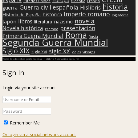
Europa
Estados Unidos
filosofía
Francia
historia
Guerra civil española
Hislibris
guerra
Imperio romano
histórica
Historia de España
Inglaterra
novela
libros
Japón
nazismo
literatura
presentación
Novela histórica
Premios
Roma
Primera Guerra Mundial
Rusia
Segunda Guerra Mundial
Siglo XIX
siglo XX
siglo XVI
Viajes
vikingos
Todos los derechos pertenecen a Hislibris Asociación cultural
Sign In
Login via your site account
Remember Me
Or login via a social network account