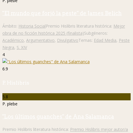
P. plebe
"El mundo que forjó la peste" de James Belich
Ámbito:
Historia Social
Premio Hislibris literatura histórica:
Mejor
obra de no ficción histórica 2025 (finalista)
Subgéneros:
Académico
,
Argumentativo
,
Divulgativo
Temas:
Edad Media
,
Peste
Negra
,
S. XIV
4
6.9
P. Hislibris
5.8
P. plebe
"Los últimos guanches" de Ana Salamanca
Premio Hislibris literatura histórica:
Premio Hislibris mejor autor/a