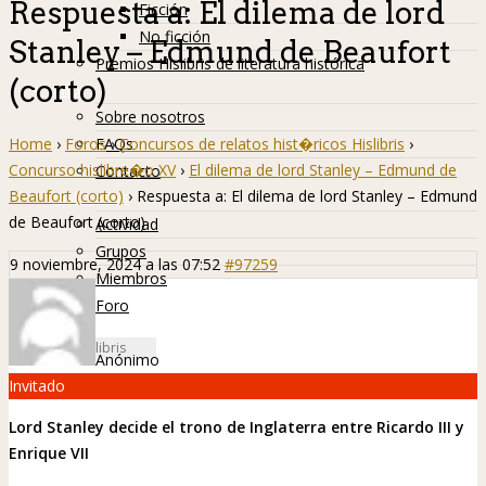
Respuesta a: El dilema de lord
Ficción
No ficción
Stanley – Edmund de Beaufort
Premios Hislibris de literatura histórica
(corto)
Info
Sobre nosotros
Home
›
Foros
›
Concursos de relatos hist�ricos Hislibris
›
FAQs
Concurso hislibre�o XV
›
El dilema de lord Stanley – Edmund de
Contacto
Beaufort (corto)
›
Respuesta a: El dilema de lord Stanley – Edmund
Hislibreños
de Beaufort (corto)
Actividad
Grupos
9 noviembre, 2024 a las 07:52
#97259
Miembros
Foro
Anónimo
Invitado
Lord Stanley decide el trono de Inglaterra entre Ricardo III y
Enrique VII