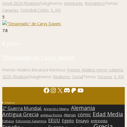
novel 2024 (finalista)
Subgéneros:
Aventuras
,
Romántico
Temas:
Canarias
,
Cristóbal Colón
,
S. XIV
5
7.8
P. plebe
"Despejado" de Carys Davies
Premio Hislibris literatura histórica:
Premio Hislibris mejor cubierta
2025 (finalista)
Subgéneros:
Realismo
,
Social
Temas:
Escocia
,
S. XIX
Facebook
Instagram
X
Discord
Patreon
YouTube
Sorpresa
Alemania
2ª Guerra Mundial.
Alejandro Magno
Edad Media
Antigua Grecia
cómic
Atenas
antigua Roma
EEUU
Egipto
Ensayo
entrevista
Edhasa
Ediciones Salamina
Grecia
España