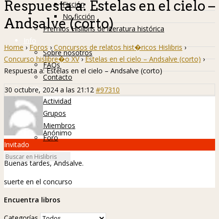
Respuesta a: Estelas en el cielo –
Ficción
No ficción
Andsalve (corto)
Premios Hislibris de literatura histórica
Info
Home
›
Foros
›
Concursos de relatos hist�ricos Hislibris
›
Sobre nosotros
Concurso hislibre�o XV
›
Estelas en el cielo – Andsalve (corto)
›
FAQs
Respuesta a: Estelas en el cielo – Andsalve (corto)
Contacto
Hislibreños
30 octubre, 2024 a las 21:12
#97310
Actividad
Grupos
Miembros
Anónimo
Foro
Invitado
Buenas tardes, Andsalve.
suerte en el concurso
Encuentra libros
Categorías