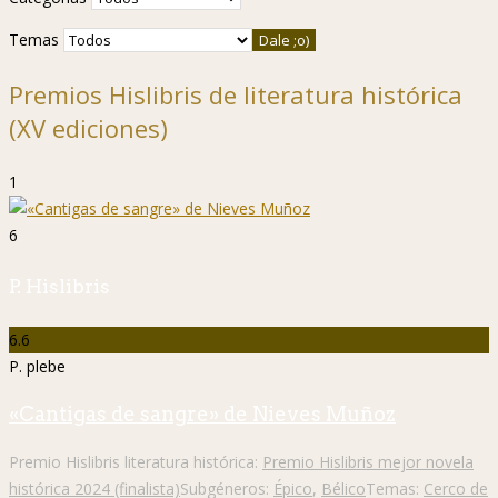
Temas
Premios Hislibris de literatura histórica
(XV ediciones)
1
6
P. Hislibris
6.6
P. plebe
«Cantigas de sangre» de Nieves Muñoz
Premio Hislibris literatura histórica:
Premio Hislibris mejor novela
histórica 2024 (finalista)
Subgéneros:
Épico
,
Bélico
Temas:
Cerco de