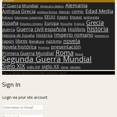
Sorpresa
Alemania
2ª Guerra Mundial.
Alejandro Magno
Edad Media
Antigua Grecia
cómic
Atenas
antigua Roma
EEUU
Egipto
Ensayo
entrevista
Edhasa
Ediciones Salamina
Grecia
España
Europa
Estados Unidos
filosofía
Francia
historia
Guerra civil española
Hislibris
guerra
Imperio romano
histórica
Historia de España
Inglaterra
novela
libros
Japón
nazismo
literatura
presentación
Novela histórica
Premios
Roma
Primera Guerra Mundial
Rusia
Segunda Guerra Mundial
Siglo XIX
siglo XX
siglo XVI
Viajes
vikingos
Todos los derechos pertenecen a Hislibris Asociación cultural
Sign In
Login via your site account