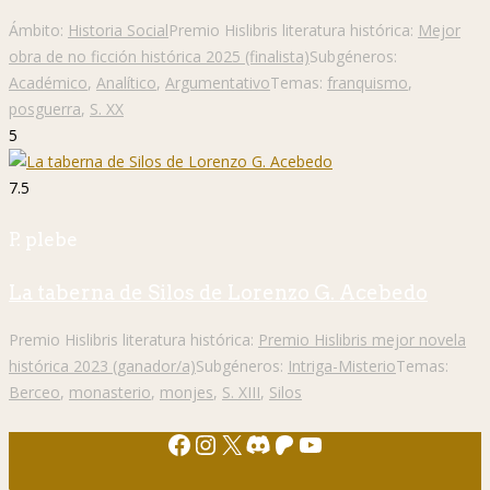
Ámbito:
Historia Social
Premio Hislibris literatura histórica:
Mejor
obra de no ficción histórica 2025 (finalista)
Subgéneros:
Académico
,
Analítico
,
Argumentativo
Temas:
franquismo
,
posguerra
,
S. XX
5
7.5
P. plebe
La taberna de Silos de Lorenzo G. Acebedo
Premio Hislibris literatura histórica:
Premio Hislibris mejor novela
histórica 2023 (ganador/a)
Subgéneros:
Intriga-Misterio
Temas:
Berceo
,
monasterio
,
monjes
,
S. XIII
,
Silos
Facebook
Instagram
X
Discord
Patreon
YouTube