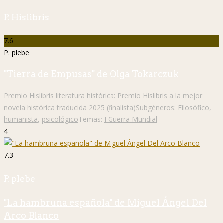
P. Hislibris
7.6
P. plebe
"Tierra de Empusas" de Olga Tokarczuk
Premio Hislibris literatura histórica:
Premio Hislibris a la mejor
novela histórica traducida 2025 (finalista)
Subgéneros:
Filosófico
,
humanista
,
psicológico
Temas:
I Guerra Mundial
4
7.3
P. plebe
"La hambruna española" de Miguel Ángel Del
Arco Blanco