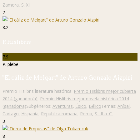
Zamora
,
S. XI
2
8.2
P. Hislibris
7.9
P. plebe
"El cáliz de Melqart" de Arturo Gonzalo Aizpiri
Premio Hislibris literatura histórica:
Premio Hislibris mejor cubierta
2014 (ganador/a)
,
Premio Hislibris mejor novela histórica 2014
(ganador/a)
Subgéneros:
Aventuras
,
Épico
,
Bélico
Temas:
Aníbal
,
Cartago
,
Hispania
,
República romana
,
Roma
,
S. III a. C.
3
8