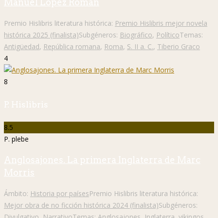
Manuel López Román
Premio Hislibris literatura histórica:
Premio Hislibris mejor novela
histórica 2025 (finalista)
Subgéneros:
Biográfico
,
Político
Temas:
Antigüedad
,
República romana
,
Roma
,
S. II a. C.
,
Tiberio Graco
4
8
P. Hislibris
8.5
P. plebe
Anglosajones. La primera Inglaterra de Marc
Morris
Ámbito:
Historia por países
Premio Hislibris literatura histórica:
Mejor obra de no ficción histórica 2024 (finalista)
Subgéneros:
Divulgativo
,
Narrativo
Temas:
Anglosajones
,
Inglaterra
,
vikingos