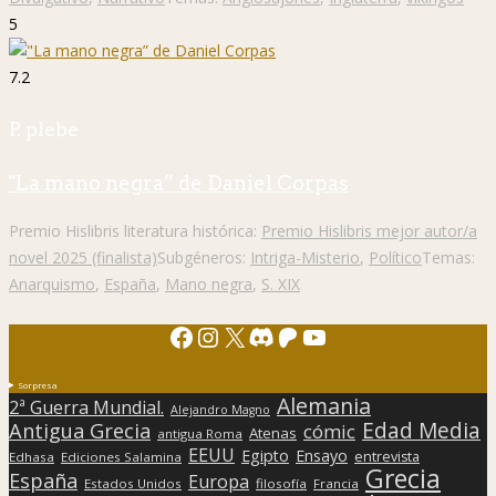
5
7.2
P. plebe
"La mano negra” de Daniel Corpas
Premio Hislibris literatura histórica:
Premio Hislibris mejor autor/a
novel 2025 (finalista)
Subgéneros:
Intriga-Misterio
,
Político
Temas:
Anarquismo
,
España
,
Mano negra
,
S. XIX
Facebook
Instagram
X
Discord
Patreon
YouTube
Sorpresa
Alemania
2ª Guerra Mundial.
Alejandro Magno
Edad Media
Antigua Grecia
cómic
Atenas
antigua Roma
EEUU
Egipto
Ensayo
entrevista
Edhasa
Ediciones Salamina
Grecia
España
Europa
Estados Unidos
filosofía
Francia