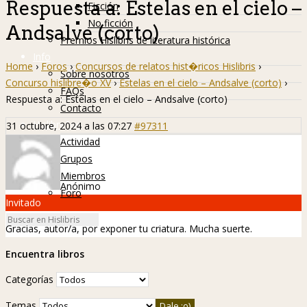
Respuesta a: Estelas en el cielo –
Ficción
No ficción
Andsalve (corto)
Premios Hislibris de literatura histórica
Info
Home
›
Foros
›
Concursos de relatos hist�ricos Hislibris
›
Sobre nosotros
Concurso hislibre�o XV
›
Estelas en el cielo – Andsalve (corto)
›
FAQs
Respuesta a: Estelas en el cielo – Andsalve (corto)
Contacto
Hislibreños
31 octubre, 2024 a las 07:27
#97311
Actividad
Grupos
Miembros
Anónimo
Foro
Invitado
Gracias, autor/a, por exponer tu criatura. Mucha suerte.
Encuentra libros
Categorías
Temas