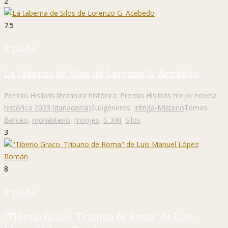
2
7.5
P. plebe
La taberna de Silos de Lorenzo G. Acebedo
Premio Hislibris literatura histórica:
Premio Hislibris mejor novela
histórica 2023 (ganador/a)
Subgéneros:
Intriga-Misterio
Temas:
Berceo
,
monasterio
,
monjes
,
S. XIII
,
Silos
3
8
P. plebe
"Tiberio Graco. Tribuno de Roma" de Luis