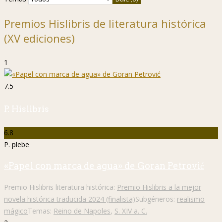
Premios Hislibris de literatura histórica
(XV ediciones)
1
7.5
P. Hislibris
6.8
P. plebe
«Papel con marca de agua» de Goran Petrović
Premio Hislibris literatura histórica:
Premio Hislibris a la mejor
novela histórica traducida 2024 (finalista)
Subgéneros:
realismo
mágico
Temas:
Reino de Napoles
,
S. XIV a. C.