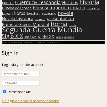
historia
Guerra civil española
Hislibris
guerra
Imperio romano
histórica
Historia de España
Inglaterra
novela
libros
Japón
nazismo
literatura
presentación
Novela histórica
Premios
Roma
Primera Guerra Mundial
Rusia
Segunda Guerra Mundial
Siglo XIX
siglo XX
siglo XVI
Viajes
vikingos
Todos los derechos pertenecen a Hislibris Asociación cultural
Sign In
Login via your site account
Remember Me
Or login via a social network account