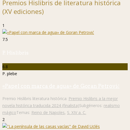
Premios Hislibris de literatura histórica
(XV ediciones)
1
7.5
P. Hislibris
6.8
P. plebe
«Papel con marca de agua» de Goran Petrović
Premio Hislibris literatura histórica:
Premio Hislibris a la mejor
novela histórica traducida 2024 (finalista)
Subgéneros:
realismo
mágico
Temas:
Reino de Napoles
,
S. XIV a. C.
2