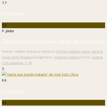
7.7
P. Hislibris
5.5
P. plebe
"La península de las casas vacías" de David Uclés
Premio Hislibris literatura histórica:
Premio Hislibris mejor autor/a
novel 2024 (finalista)
Subgéneros:
realismo mágico
Temas:
Guerra
Civil española
,
S. XX
3
6.6
P. Hislibris
4.8