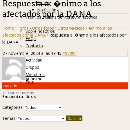
Respuesta a: �nimo a los
Ficción
No ficción
afectados por la DANA
Premios Hislibris de literatura histórica
Info
Home
›
Foros
›
Otros foros
›
Otros t�picos
›
�nimo a los
Sobre nosotros
afectados por la DANA
›
Respuesta a: �nimo a los afectados por
FAQs
la DANA
Contacto
Hislibreños
27 noviembre, 2024 a las 19:45
#97394
Actividad
Grupos
Miembros
Anónimo
Foro
Invitado
Encuentra libros
Categorías
Temas