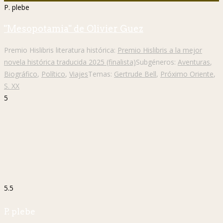
P. plebe
"Mesopotamia" de Olivier Guez
Premio Hislibris literatura histórica:
Premio Hislibris a la mejor
novela histórica traducida 2025 (finalista)
Subgéneros:
Aventuras
,
Biográfico
,
Político
,
Viajes
Temas:
Gertrude Bell
,
Próximo Oriente
,
S. XX
5
5.5
P. plebe