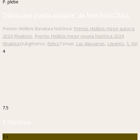
P. plebe
"Hasta que pueda matarte" de José Soto Chica
Premio Hislibris literatura histórica:
Premio Hislibris mejor autor/a
2024 (finalista)
,
Premio Hislibris mejor novela histórica 2024
(finalista)
Subgéneros:
Bélico
Temas:
Las Alpujarras
,
Lepanto
,
S. XVI
4
7.5
P. Hislibris
7.1