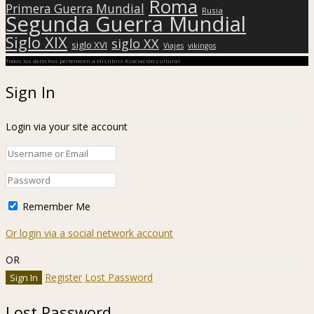
Roma
Primera Guerra Mundial
Rusia
Segunda Guerra Mundial
Siglo XIX
siglo XX
siglo XVI
Viajes
vikingos
Todos los derechos pertenecen a Hislibris Asociación cultural
Sign In
Login via your site account
Remember Me
Or login via a social network account
OR
Register
Lost Password
Lost Password