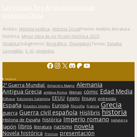
Leovigildo. Rey de los hispanos de
José Soto Chica
Ámbito:
Historia política
,
Historia Social
Premio Hislibris literatura
histórica:
Mejor obra de no ficción histórica 2023
(finalista)
Subgéneros:
Biográfico
,
Divulgativo
Temas:
España
,
Leovigildo
,
S. VI
,
visigodos
Facebook
Instagram
X
Discord
Patreon
YouTube
Sorpresa
Alemania
2ª Guerra Mundial.
Alejandro Magno
Edad Media
Antigua Grecia
cómic
Atenas
antigua Roma
EEUU
Egipto
Ensayo
entrevista
Edhasa
Ediciones Salamina
Grecia
España
Europa
Estados Unidos
filosofía
Francia
historia
Guerra civil española
Hislibris
guerra
Imperio romano
histórica
Historia de España
Inglaterra
novela
libros
Japón
nazismo
literatura
presentación
Novela histórica
Premios