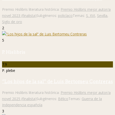
Premio Hislibris literatura histórica:
Premio Hislibris mejor autor/a
novel 2023 (finalista)
Subgéneros:
policíaco
Temas:
S. XVI
,
Sevilla
,
Siglo de oro
2
5
P. Hislibris
7.9
P. plebe
“Los hijos de la sal” de Luis Bertomeu Contreras
Premio Hislibris literatura histórica:
Premio Hislibris mejor autor/a
novel 2025 (finalista)
Subgéneros:
Bélico
Temas:
Guerra de la
Independencia española
3