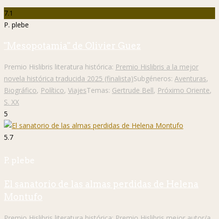
7.1
P. plebe
"Mesopotamia" de Olivier Guez
Premio Hislibris literatura histórica:
Premio Hislibris a la mejor
novela histórica traducida 2025 (finalista)
Subgéneros:
Aventuras
,
Biográfico
,
Político
,
Viajes
Temas:
Gertrude Bell
,
Próximo Oriente
,
S. XX
5
5.7
P. plebe
El sanatorio de las almas perdidas de Helena
Montufo
Premio Hislibris literatura histórica:
Premio Hislibris mejor autor/a