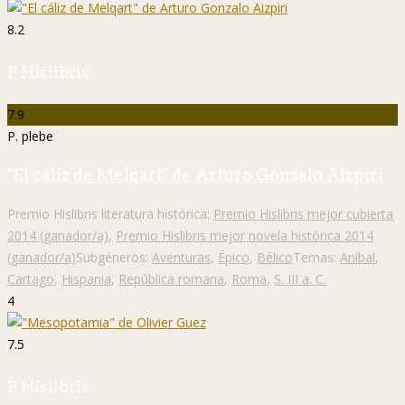
8.2
P. Hislibris
7.9
P. plebe
"El cáliz de Melqart" de Arturo Gonzalo Aizpiri
Premio Hislibris literatura histórica:
Premio Hislibris mejor cubierta
2014 (ganador/a)
,
Premio Hislibris mejor novela histórica 2014
(ganador/a)
Subgéneros:
Aventuras
,
Épico
,
Bélico
Temas:
Aníbal
,
Cartago
,
Hispania
,
República romana
,
Roma
,
S. III a. C.
4
7.5
P. Hislibris