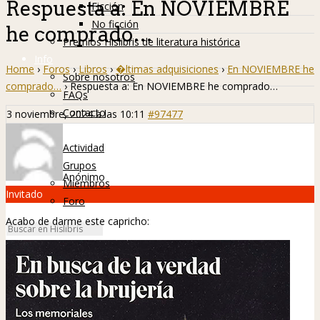
Respuesta a: En NOVIEMBRE
Ficción
No ficción
he comprado…
Premios Hislibris de literatura histórica
Info
Home
›
Foros
›
Libros
›
�ltimas adquisiciones
›
En NOVIEMBRE he
Sobre nosotros
comprado…
›
Respuesta a: En NOVIEMBRE he comprado…
FAQs
Contacto
3 noviembre, 2024 a las 10:11
#97477
Hislibreños
Actividad
Grupos
Anónimo
Miembros
Invitado
Foro
Acabo de darme este capricho: