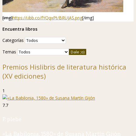
[img]
https://i.ibb.co/fYQqxPt/BRUJAS.png
[/img]
Encuentra libros
Categorías
Temas
Premios Hislibris de literatura histórica
(XV ediciones)
1
7.7
P. plebe
«La Babilonia, 1580» de Susana Martín Gijón