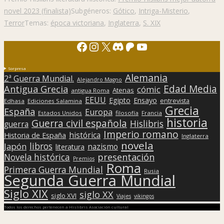
novel 2023 (finalista)
Subgéneros:
Gótico
,
Intriga-Misterio
,
Terror
Temas:
época victoriana
,
Inglaterra
,
S. XIX
Facebook
Instagram
X
Discord
Patreon
YouTube
Sorpresa
Alemania
2ª Guerra Mundial.
Alejandro Magno
Edad Media
Antigua Grecia
cómic
Atenas
antigua Roma
EEUU
Egipto
Ensayo
entrevista
Edhasa
Ediciones Salamina
Grecia
España
Europa
Estados Unidos
filosofía
Francia
historia
Guerra civil española
Hislibris
guerra
Imperio romano
histórica
Historia de España
Inglaterra
novela
libros
Japón
nazismo
literatura
presentación
Novela histórica
Premios
Roma
Primera Guerra Mundial
Rusia
Segunda Guerra Mundial
Siglo XIX
siglo XX
siglo XVI
Viajes
vikingos
Todos los derechos pertenecen a Hislibris Asociación cultural