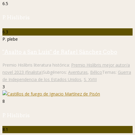
6.5
P. Hislibris
6.3
P. plebe
"Asalto a San Luis" de Rafael Sánchez Cobo
Premio Hislibris literatura histórica:
Premio Hislibris mejor autor/a
novel 2023 (finalista)
Subgéneros:
Aventuras
,
Bélico
Temas:
Guerra
de Independencia de los Estados Unidos
,
S. XVIII
3
8
P. Hislibris
8.1