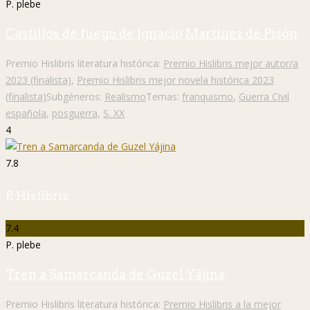
P. plebe
Castillos de fuego de Ignacio Martínez de Pisón
Premio Hislibris literatura histórica:
Premio Hislibris mejor autor/a
2023 (finalista)
,
Premio Hislibris mejor novela histórica 2023
(finalista)
Subgéneros:
Realismo
Temas:
franquismo
,
Guerra Civil
española
,
posguerra
,
S. XX
4
7.8
P. Hislibris
7.4
P. plebe
Tren a Samarcanda de Guzel Yájina
Premio Hislibris literatura histórica:
Premio Hislibris a la mejor