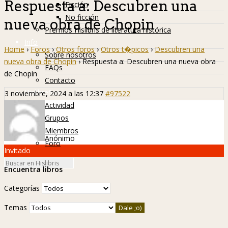
Respuesta a: Descubren una
Ficción
No ficción
nueva obra de Chopin
Premios Hislibris de literatura histórica
Info
Home
›
Foros
›
Otros foros
›
Otros t�picos
›
Descubren una
Sobre nosotros
nueva obra de Chopin
›
Respuesta a: Descubren una nueva obra
FAQs
de Chopin
Contacto
Hislibreños
3 noviembre, 2024 a las 12:37
#97522
Actividad
Grupos
Miembros
Anónimo
Foro
Invitado
Encuentra libros
Categorías
Temas