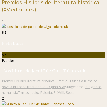
Premios Hislibris de literatura histórica
(XV ediciones)
1
8.2
P. Hislibris
5.5
P. plebe
"Los libros de Jacob" de Olga Tokarczuk
Premio Hislibris literatura histórica:
Premio Hislibris a la mejor
novela histórica traducida 2023 (finalista)
Subgéneros:
Biográfico
,
humanista
Temas:
judío
,
Polonia
,
S. XVIII
,
Secta
2