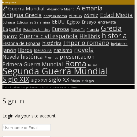
Sorpresa
Alemania
2ª Guerra Mundial.
Alejandro Magno
Edad Media
Antigua Grecia
cómic
Atenas
antigua Roma
EEUU
Egipto
Ensayo
entrevista
Edhasa
Ediciones Salamina
Grecia
España
Europa
Estados Unidos
filosofía
Francia
historia
Guerra civil española
Hislibris
guerra
Imperio romano
histórica
Historia de España
Inglaterra
novela
libros
Japón
nazismo
literatura
presentación
Novela histórica
Premios
Roma
Primera Guerra Mundial
Rusia
Segunda Guerra Mundial
Siglo XIX
siglo XX
siglo XVI
Viajes
vikingos
Todos los derechos pertenecen a Hislibris Asociación cultural
Sign In
Login via your site account