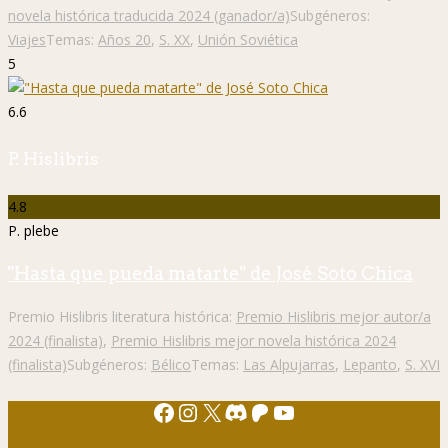
novela histórica traducida 2024 (ganador/a)
Subgéneros:
Viajes
Temas:
Años 20
,
S. XX
,
Unión Soviética
5
6.6
P. Hislibris
4.8
P. plebe
"Hasta que pueda matarte" de José Soto Chica
Premio Hislibris literatura histórica:
Premio Hislibris mejor autor/a
2024 (finalista)
,
Premio Hislibris mejor novela histórica 2024
(finalista)
Subgéneros:
Bélico
Temas:
Las Alpujarras
,
Lepanto
,
S. XVI
Facebook
Instagram
X
Discord
Patreon
YouTube