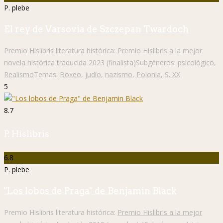
P. plebe
El rey de Varsovia de Szczepan Twardoch
Premio Hislibris literatura histórica:
Premio Hislibris a la mejor
novela histórica traducida 2023 (finalista)
Subgéneros:
psicológico
,
Realismo
Temas:
Boxeo
,
judío
,
nazismo
,
Polonia
,
S. XX
5
8.7
P. Hislibris
6.8
P. plebe
"Los lobos de Praga" de Benjamin Black
Premio Hislibris literatura histórica:
Premio Hislibris a la mejor