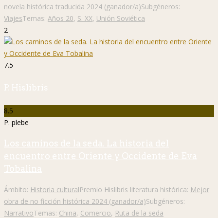
novela histórica traducida 2024 (ganador/a)
Subgéneros:
Viajes
Temas:
Años 20
,
S. XX
,
Unión Soviética
2
7.5
P. Hislibris
8.5
P. plebe
Los caminos de la seda. La historia del
encuentro entre Oriente y Occidente de Eva
Tobalina
Ámbito:
Historia cultural
Premio Hislibris literatura histórica:
Mejor
obra de no ficción histórica 2024 (ganador/a)
Subgéneros:
Narrativo
Temas:
China
,
Comercio
,
Ruta de la seda