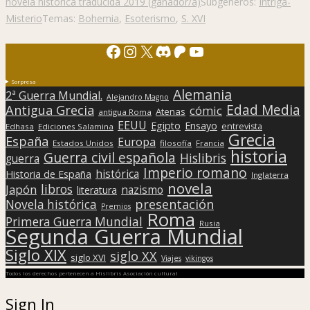
novela histórica traducida 2019 (ganador/a)
Subgéneros:
Intriga-
Misterio
Temas:
Bohemia
,
Esoterismo
,
S. XVI
Facebook
Instagram
X
Discord
Patreon
YouTube
Sorpresa
Alemania
2ª Guerra Mundial.
Alejandro Magno
Edad Media
Antigua Grecia
cómic
Atenas
antigua Roma
EEUU
Egipto
Ensayo
entrevista
Edhasa
Ediciones Salamina
Grecia
España
Europa
Estados Unidos
filosofía
Francia
historia
Guerra civil española
Hislibris
guerra
Imperio romano
histórica
Historia de España
Inglaterra
novela
libros
Japón
nazismo
literatura
presentación
Novela histórica
Premios
Roma
Primera Guerra Mundial
Rusia
Segunda Guerra Mundial
Siglo XIX
siglo XX
siglo XVI
Viajes
vikingos
Todos los derechos pertenecen a Hislibris Asociación cultural
Sign In