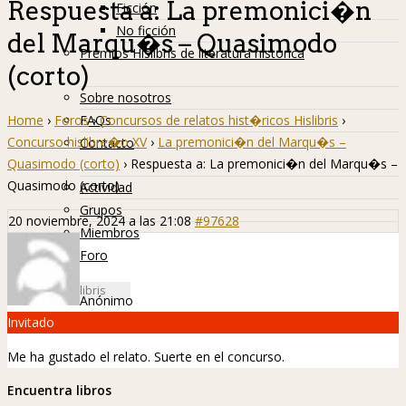
Respuesta a: La premonici�n
Ficción
No ficción
del Marqu�s – Quasimodo
Premios Hislibris de literatura histórica
(corto)
Info
Sobre nosotros
Home
›
Foros
›
Concursos de relatos hist�ricos Hislibris
›
FAQs
Concurso hislibre�o XV
›
La premonici�n del Marqu�s –
Contacto
Quasimodo (corto)
›
Respuesta a: La premonici�n del Marqu�s –
Hislibreños
Quasimodo (corto)
Actividad
Grupos
20 noviembre, 2024 a las 21:08
#97628
Miembros
Foro
Anónimo
Invitado
Me ha gustado el relato. Suerte en el concurso.
Encuentra libros