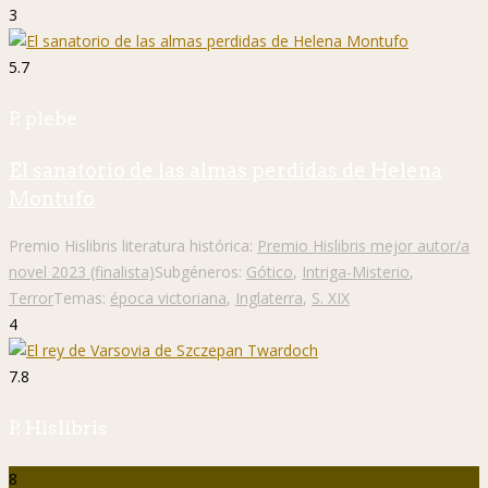
3
5.7
P. plebe
El sanatorio de las almas perdidas de Helena
Montufo
Premio Hislibris literatura histórica:
Premio Hislibris mejor autor/a
novel 2023 (finalista)
Subgéneros:
Gótico
,
Intriga-Misterio
,
Terror
Temas:
época victoriana
,
Inglaterra
,
S. XIX
4
7.8
P. Hislibris
8