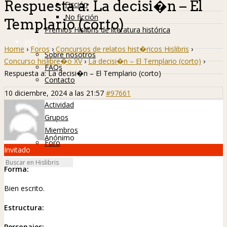
Respuesta a: La decisi�n – El
Ficción
No ficción
Templario (corto)
Premios Hislibris de literatura histórica
Info
Home
›
Foros
›
Concursos de relatos hist�ricos Hislibris
›
Sobre nosotros
Concurso hislibre�o XV
›
La decisi�n – El Templario (corto)
›
FAQs
Respuesta a: La decisi�n – El Templario (corto)
Contacto
Hislibreños
10 diciembre, 2024 a las 21:57
#97661
Actividad
Grupos
Miembros
Anónimo
Foro
Invitado
Forma:
Bien escrito.
Estructura:
Personajes: