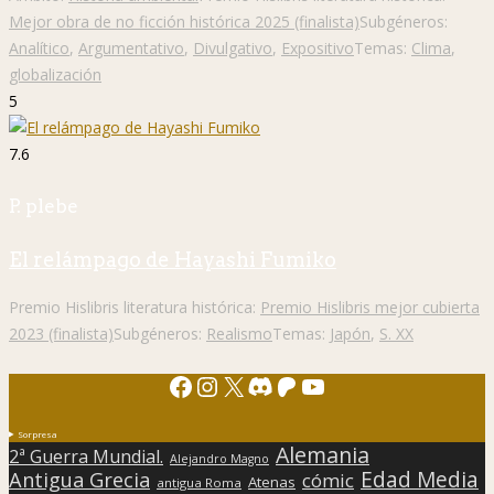
Mejor obra de no ficción histórica 2025 (finalista)
Subgéneros:
Analítico
,
Argumentativo
,
Divulgativo
,
Expositivo
Temas:
Clima
,
globalización
5
7.6
P. plebe
El relámpago de Hayashi Fumiko
Premio Hislibris literatura histórica:
Premio Hislibris mejor cubierta
2023 (finalista)
Subgéneros:
Realismo
Temas:
Japón
,
S. XX
Facebook
Instagram
X
Discord
Patreon
YouTube
Sorpresa
Alemania
2ª Guerra Mundial.
Alejandro Magno
Edad Media
Antigua Grecia
cómic
Atenas
antigua Roma