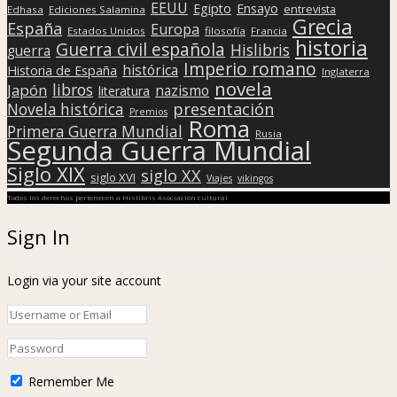
EEUU
Egipto
Ensayo
entrevista
Edhasa
Ediciones Salamina
Grecia
España
Europa
Estados Unidos
filosofía
Francia
historia
Guerra civil española
Hislibris
guerra
Imperio romano
histórica
Historia de España
Inglaterra
novela
libros
Japón
nazismo
literatura
presentación
Novela histórica
Premios
Roma
Primera Guerra Mundial
Rusia
Segunda Guerra Mundial
Siglo XIX
siglo XX
siglo XVI
Viajes
vikingos
Todos los derechos pertenecen a Hislibris Asociación cultural
Sign In
Login via your site account
Remember Me