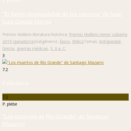
P. plebe
"El llanto inconsolable de los cuervos" de Juan
Luis Gomar Hoyos
Premio Hislibris literatura histórica:
Premio Hislibris mejor cubierta
2019 (ganador/a)
Subgéneros:
Épico
,
Bélico
Temas:
Antigüedad
,
Grecia
,
guerras médicas
,
S. II a. C.
3
7.2
P. Hislibris
7.2
P. plebe
"Los muertos de Río Grande" de Santiago
Mazarro