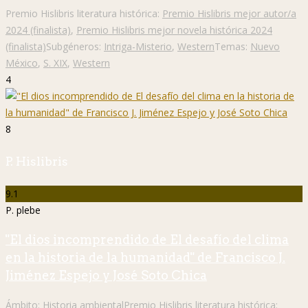
Premio Hislibris literatura histórica:
Premio Hislibris mejor autor/a
2024 (finalista)
,
Premio Hislibris mejor novela histórica 2024
(finalista)
Subgéneros:
Intriga-Misterio
,
Western
Temas:
Nuevo
México
,
S. XIX
,
Western
4
8
P. Hislibris
9.1
P. plebe
"El dios incomprendido de El desafío del clima
en la historia de la humanidad" de Francisco J.
Jiménez Espejo y José Soto Chica
Ámbito:
Historia ambiental
Premio Hislibris literatura histórica: