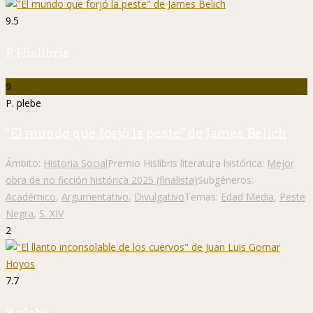
9.5
P. Hislibris
9
P. plebe
"El mundo que forjó la peste" de James Belich
Ámbito:
Historia Social
Premio Hislibris literatura histórica:
Mejor
obra de no ficción histórica 2025 (finalista)
Subgéneros:
Académico
,
Argumentativo
,
Divulgativo
Temas:
Edad Media
,
Peste
Negra
,
S. XIV
2
7.7