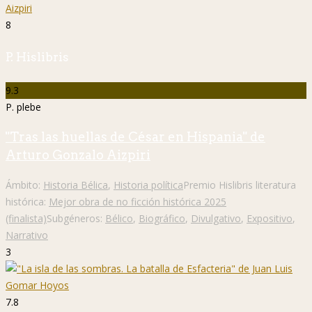
8
P. Hislibris
9.3
P. plebe
"Tras las huellas de César en Hispania" de
Arturo Gonzalo Aizpiri
Ámbito:
Historia Bélica
,
Historia política
Premio Hislibris literatura
histórica:
Mejor obra de no ficción histórica 2025
(finalista)
Subgéneros:
Bélico
,
Biográfico
,
Divulgativo
,
Expositivo
,
Narrativo
3
7.8