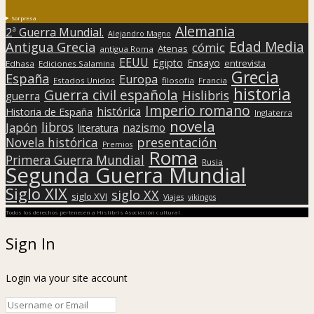
Sorpresa
Alemania
2ª Guerra Mundial.
Alejandro Magno
Edad Media
Antigua Grecia
cómic
Atenas
antigua Roma
EEUU
Egipto
Ensayo
entrevista
Edhasa
Ediciones Salamina
Grecia
España
Europa
Estados Unidos
filosofía
Francia
historia
Guerra civil española
Hislibris
guerra
Imperio romano
histórica
Historia de España
Inglaterra
novela
libros
Japón
nazismo
literatura
presentación
Novela histórica
Premios
Roma
Primera Guerra Mundial
Rusia
Segunda Guerra Mundial
Siglo XIX
siglo XX
siglo XVI
Viajes
vikingos
Todos los derechos pertenecen a Hislibris Asociación cultural
Sign In
Login via your site account