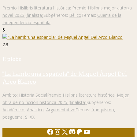
Premio Hislibris literatura histórica:
Premio Hislibris mejor autor/a
novel 2025 (finalista)
Subgéneros:
Bélico
Temas:
Guerra de la
Independencia española
5
7.3
P. plebe
"La hambruna española" de Miguel Ángel Del
Arco Blanco
Ámbito:
Historia Social
Premio Hislibris literatura histórica:
Mejor
obra de no ficción histórica 2025 (finalista)
Subgéneros:
Académico
,
Analítico
,
Argumentativo
Temas:
franquismo
,
posguerra
,
S. XX
Facebook
Instagram
X
Discord
Patreon
YouTube