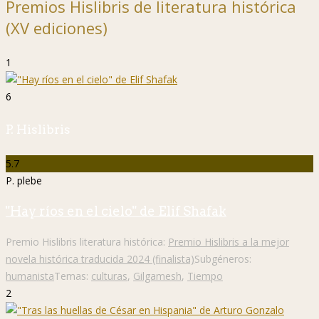
Premios Hislibris de literatura histórica
(XV ediciones)
1
6
P. Hislibris
5.7
P. plebe
"Hay ríos en el cielo" de Elif Shafak
Premio Hislibris literatura histórica:
Premio Hislibris a la mejor
novela histórica traducida 2024 (finalista)
Subgéneros:
humanista
Temas:
culturas
,
Gilgamesh
,
Tiempo
2