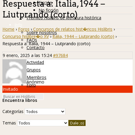
Respuesta a: Italia, 1944 –
Ficción
No ficción
Liutprando (corto)
Premios Hislibris de literatura histórica
Info
Home
›
Foros
›
Concursos de relatos hist�ricos Hislibris
›
Sobre nosotros
Concurso hislibre�o XV
›
Italia, 1944 – Liutprando (corto)
›
FAQs
Respuesta a: Italia, 1944 – Liutprando (corto)
Contacto
Hislibreños
9 enero, 2025 a las 15:24
#97684
Actividad
Grupos
Miembros
Anónimo
Foro
Invitado
Encuentra libros
Categorías
Temas