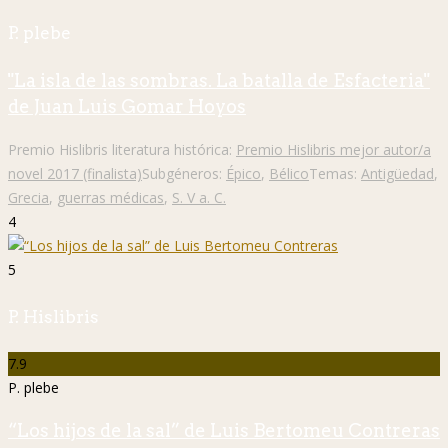
P. plebe
"La isla de las sombras. La batalla de Esfacteria"
de Juan Luis Gomar Hoyos
Premio Hislibris literatura histórica:
Premio Hislibris mejor autor/a
novel 2017 (finalista)
Subgéneros:
Épico
,
Bélico
Temas:
Antigüedad
,
Grecia
,
guerras médicas
,
S. V a. C.
4
5
P. Hislibris
7.9
P. plebe
“Los hijos de la sal” de Luis Bertomeu Contreras