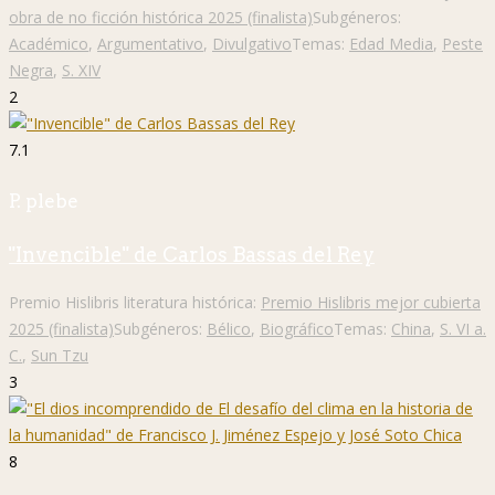
obra de no ficción histórica 2025 (finalista)
Subgéneros:
Académico
,
Argumentativo
,
Divulgativo
Temas:
Edad Media
,
Peste
Negra
,
S. XIV
2
7.1
P. plebe
"Invencible" de Carlos Bassas del Rey
Premio Hislibris literatura histórica:
Premio Hislibris mejor cubierta
2025 (finalista)
Subgéneros:
Bélico
,
Biográfico
Temas:
China
,
S. VI a.
C.
,
Sun Tzu
3
8