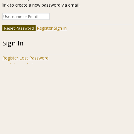
link to create a new password via email.
Register
Sign In
Sign In
Register
Lost Password
Ir a la barra de herramientas
Acerca
WordPress.org
de
Documentación
WordPress
Aprende WordPress
Soporte
Sugerencias
Acceder
Registrarse
Buscar