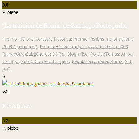
8.8
P. plebe
"La traición de Roma" de Santiago Posteguillo
Premio Hislibris literatura histórica:
Premio Hislibris mejor autor/a
2009 (ganador/a)
,
Premio Hislibris mejor novela histórica 2009
(ganador/a)
Subgéneros:
Bélico
,
Biográfico
,
Político
Temas:
Aníbal
,
Cartago
,
Publio Cornelio Escipión
,
República romana
,
Roma
,
S. II
a. C.
5
6.9
P. Hislibris
5.8
P. plebe