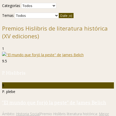
Categorías
Temas
Premios Hislibris de literatura histórica
(XV ediciones)
1
9.5
P. Hislibris
9
P. plebe
"El mundo que forjó la peste" de James Belich
Ámbito:
Historia Social
Premio Hislibris literatura histórica:
Mejor