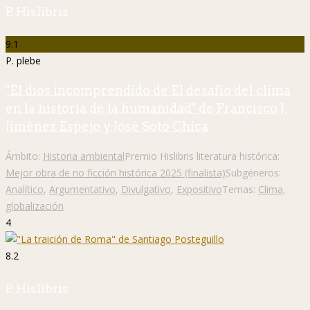
P. Hislibris
9.1
P. plebe
"El dios incomprendido de El desafío del clima
en la historia de la humanidad" de Francisco J.
Jiménez Espejo y José Soto Chica
Ámbito:
Historia ambiental
Premio Hislibris literatura histórica:
Mejor obra de no ficción histórica 2025 (finalista)
Subgéneros:
Analítico
,
Argumentativo
,
Divulgativo
,
Expositivo
Temas:
Clima
,
globalización
4
8.2
P. Hislibris