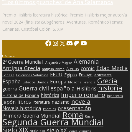
"Los últimos guanches" de Ana Salamanca
Premio Hislibris literatura histórica:
Premio Hislibris mejor autor/a
novel 2024 (finalista)
Subgéneros:
Aventuras
,
Romántico
Temas:
Canarias
,
Cristóbal Colón
,
S. XIV
Facebook
Instagram
X
Discord
Patreon
YouTube
Sorpresa
Alemania
2ª Guerra Mundial.
Alejandro Magno
Edad Media
Antigua Grecia
cómic
Atenas
antigua Roma
EEUU
Egipto
Ensayo
entrevista
Edhasa
Ediciones Salamina
Grecia
España
Europa
Estados Unidos
filosofía
Francia
historia
Guerra civil española
Hislibris
guerra
Imperio romano
histórica
Historia de España
Inglaterra
novela
libros
Japón
nazismo
literatura
presentación
Novela histórica
Premios
Roma
Primera Guerra Mundial
Rusia
Segunda Guerra Mundial
Siglo XIX
siglo XX
siglo XVI
Viajes
vikingos