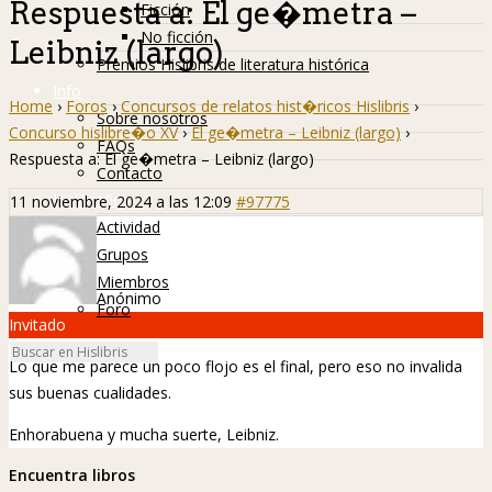
Respuesta a: El ge�metra –
Ficción
No ficción
Leibniz (largo)
Premios Hislibris de literatura histórica
Info
Home
›
Foros
›
Concursos de relatos hist�ricos Hislibris
›
Sobre nosotros
Concurso hislibre�o XV
›
El ge�metra – Leibniz (largo)
›
FAQs
Respuesta a: El ge�metra – Leibniz (largo)
Contacto
Hislibreños
11 noviembre, 2024 a las 12:09
#97775
Actividad
Grupos
Miembros
Anónimo
Foro
Invitado
Lo que me parece un poco flojo es el final, pero eso no invalida
sus buenas cualidades.
Enhorabuena y mucha suerte, Leibniz.
Encuentra libros