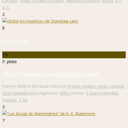
Cartago
,
Publio Cornelio Escipión
,
República romana
,
Roma
,
S. II
a. C.
2
8
P. Hislibris
7.9
P. plebe
«Entre los muertos» de Stanisław Lem
Premio Hislibris literatura histórica:
Premio Hislibris mejor cubierta
2024 (ganador/a))
Subgéneros:
Bélico
Temas:
II Guerra Mundial
,
Polonia
,
S. XX
3
7