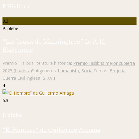
P. Hislibris
8.3
P. plebe
“Las brujas de Manningtree” de A. K.
Blakemore
Premio Hislibris literatura histórica:
Premio Hislibris mejor cubierta
2025 (finalista)
Subgéneros:
humanista
,
Social
Temas:
Brujería
,
Guerra Civil inglesa
,
S. XVII
4
6.3
P. plebe
“El Hombre” de Guillermo Arriaga