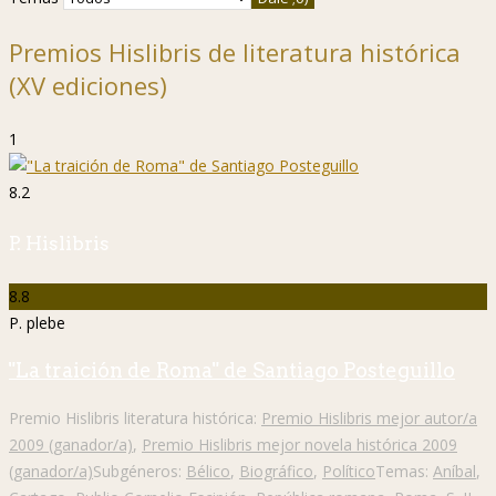
Premios Hislibris de literatura histórica
(XV ediciones)
1
8.2
P. Hislibris
8.8
P. plebe
"La traición de Roma" de Santiago Posteguillo
Premio Hislibris literatura histórica:
Premio Hislibris mejor autor/a
2009 (ganador/a)
,
Premio Hislibris mejor novela histórica 2009
(ganador/a)
Subgéneros:
Bélico
,
Biográfico
,
Político
Temas:
Aníbal
,