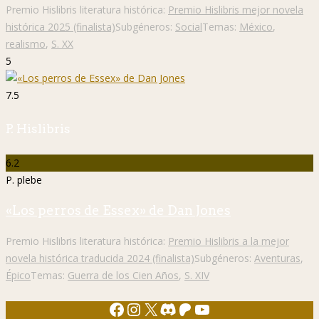
Premio Hislibris literatura histórica:
Premio Hislibris mejor novela
histórica 2025 (finalista)
Subgéneros:
Social
Temas:
México
,
realismo
,
S. XX
5
7.5
P. Hislibris
6.2
P. plebe
«Los perros de Essex» de Dan Jones
Premio Hislibris literatura histórica:
Premio Hislibris a la mejor
novela histórica traducida 2024 (finalista)
Subgéneros:
Aventuras
,
Épico
Temas:
Guerra de los Cien Años
,
S. XIV
Facebook
Instagram
X
Discord
Patreon
YouTube