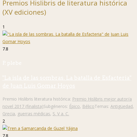
Premios Hislibris de literatura histórica
(XV ediciones)
1
7.8
P. plebe
"La isla de las sombras. La batalla de Esfacteria"
de Juan Luis Gomar Hoyos
Premio Hislibris literatura histórica:
Premio Hislibris mejor autor/a
novel 2017 (finalista)
Subgéneros:
Épico
,
Bélico
Temas:
Antigüedad
,
Grecia
,
guerras médicas
,
S. V a. C.
2
7.8