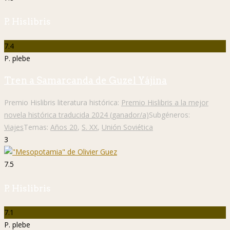
P. Hislibris
7.4
P. plebe
Tren a Samarcanda de Guzel Yájina
Premio Hislibris literatura histórica:
Premio Hislibris a la mejor
novela histórica traducida 2024 (ganador/a)
Subgéneros:
Viajes
Temas:
Años 20
,
S. XX
,
Unión Soviética
3
7.5
P. Hislibris
7.1
P. plebe