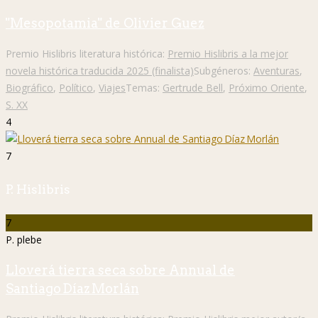
"Mesopotamia" de Olivier Guez
Premio Hislibris literatura histórica:
Premio Hislibris a la mejor
novela histórica traducida 2025 (finalista)
Subgéneros:
Aventuras
,
Biográfico
,
Político
,
Viajes
Temas:
Gertrude Bell
,
Próximo Oriente
,
S. XX
4
7
P. Hislibris
7
P. plebe
Lloverá tierra seca sobre Annual de
Santiago Díaz Morlán