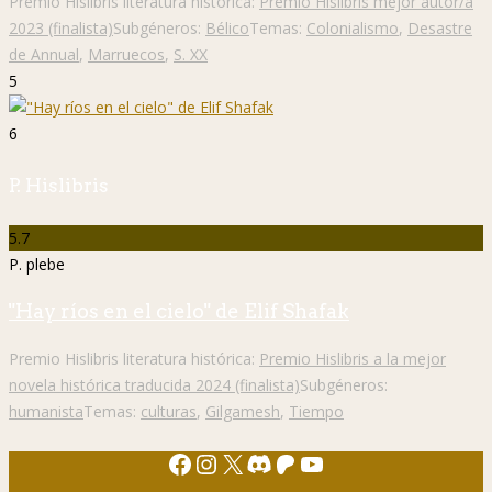
Premio Hislibris literatura histórica:
Premio Hislibris mejor autor/a
2023 (finalista)
Subgéneros:
Bélico
Temas:
Colonialismo
,
Desastre
de Annual
,
Marruecos
,
S. XX
5
6
P. Hislibris
5.7
P. plebe
"Hay ríos en el cielo" de Elif Shafak
Premio Hislibris literatura histórica:
Premio Hislibris a la mejor
novela histórica traducida 2024 (finalista)
Subgéneros:
humanista
Temas:
culturas
,
Gilgamesh
,
Tiempo
Facebook
Instagram
X
Discord
Patreon
YouTube