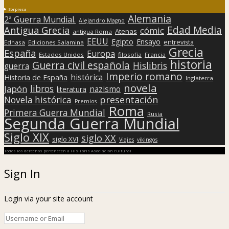
Sorpresa
Alemania
2ª Guerra Mundial.
Alejandro Magno
Edad Media
Antigua Grecia
cómic
Atenas
antigua Roma
EEUU
Egipto
Ensayo
entrevista
Edhasa
Ediciones Salamina
Grecia
España
Europa
Estados Unidos
filosofía
Francia
historia
Guerra civil española
Hislibris
guerra
Imperio romano
histórica
Historia de España
Inglaterra
novela
libros
Japón
nazismo
literatura
presentación
Novela histórica
Premios
Roma
Primera Guerra Mundial
Rusia
Segunda Guerra Mundial
Siglo XIX
siglo XX
siglo XVI
Viajes
vikingos
Todos los derechos pertenecen a Hislibris Asociación cultural
Sign In
Login via your site account