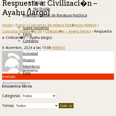
Respuesta a: Civilizaci�n –
Ficción
No ficción
Ayahu (largo)
Premios Hislibris de literatura histórica
Info
Home
›
Foros
›
Concursos de relatos hist�ricos Hislibris
›
Sobre nosotros
Concurso hislibre�o XV
›
Civilizaci�n – Ayahu (largo)
›
Respuesta
FAQs
a: Civilizaci�n – Ayahu (largo)
Contacto
Hislibreños
6 diciembre, 2024 a las 15:08
#98054
Actividad
Grupos
Miembros
Anónimo
Foro
Invitado
Encuentra libros
Categorías
Temas