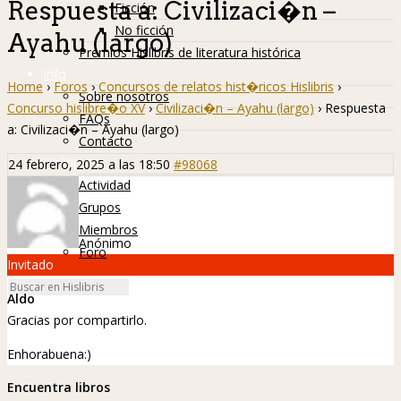
Respuesta a: Civilizaci�n –
Ficción
No ficción
Ayahu (largo)
Premios Hislibris de literatura histórica
Info
Home
›
Foros
›
Concursos de relatos hist�ricos Hislibris
›
Sobre nosotros
Concurso hislibre�o XV
›
Civilizaci�n – Ayahu (largo)
›
Respuesta
FAQs
a: Civilizaci�n – Ayahu (largo)
Contacto
Hislibreños
24 febrero, 2025 a las 18:50
#98068
Actividad
Grupos
Miembros
Anónimo
Foro
Invitado
Aldo
Gracias por compartirlo.
Enhorabuena:)
Encuentra libros