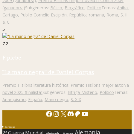
2009 (ganador/a)
,
Premio Hislibris mejor novela histórica 2009
(ganador/a)
Subgéneros:
Bélico
,
Biográfico
,
Político
Temas:
Aníbal
,
Cartago
,
Publio Cornelio Escipión
,
República romana
,
Roma
,
S. II
a. C.
5
7.2
P. plebe
"La mano negra” de Daniel Corpas
Premio Hislibris literatura histórica:
Premio Hislibris mejor autor/a
novel 2025 (finalista)
Subgéneros:
Intriga-Misterio
,
Político
Temas:
Anarquismo
,
España
,
Mano negra
,
S. XIX
Facebook
Instagram
X
Discord
Patreon
YouTube
Sorpresa
Alemania
2ª Guerra Mundial.
Alejandro Magno