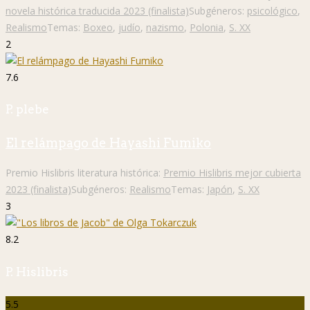
novela histórica traducida 2023 (finalista)
Subgéneros:
psicológico
,
Realismo
Temas:
Boxeo
,
judío
,
nazismo
,
Polonia
,
S. XX
2
7.6
P. plebe
El relámpago de Hayashi Fumiko
Premio Hislibris literatura histórica:
Premio Hislibris mejor cubierta
2023 (finalista)
Subgéneros:
Realismo
Temas:
Japón
,
S. XX
3
8.2
P. Hislibris
5.5