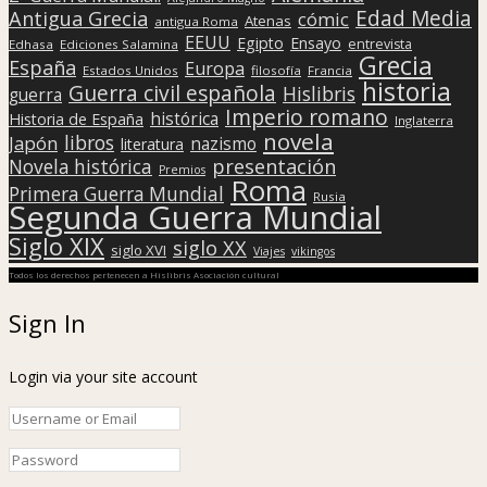
Edad Media
Antigua Grecia
cómic
Atenas
antigua Roma
EEUU
Egipto
Ensayo
entrevista
Edhasa
Ediciones Salamina
Grecia
España
Europa
Estados Unidos
filosofía
Francia
historia
Guerra civil española
Hislibris
guerra
Imperio romano
histórica
Historia de España
Inglaterra
novela
libros
Japón
nazismo
literatura
presentación
Novela histórica
Premios
Roma
Primera Guerra Mundial
Rusia
Segunda Guerra Mundial
Siglo XIX
siglo XX
siglo XVI
Viajes
vikingos
Todos los derechos pertenecen a Hislibris Asociación cultural
Sign In
Login via your site account