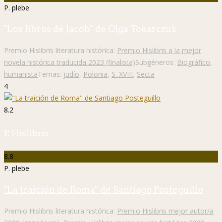
P. plebe
"Los libros de Jacob" de Olga Tokarczuk
Premio Hislibris literatura histórica:
Premio Hislibris a la mejor
novela histórica traducida 2023 (finalista)
Subgéneros:
Biográfico
,
humanista
Temas:
judío
,
Polonia
,
S. XVIII
,
Secta
4
8.2
P. Hislibris
8.8
P. plebe
"La traición de Roma" de Santiago Posteguillo
Premio Hislibris literatura histórica:
Premio Hislibris mejor autor/a