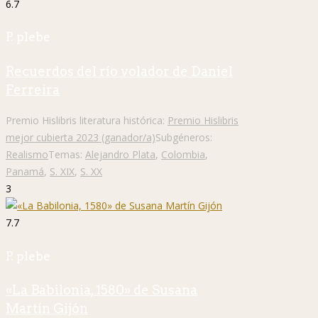
6.7
P. plebe
Recuerdos del río volador de Daniel
Ferreira
Premio Hislibris literatura histórica:
Premio Hislibris
mejor cubierta 2023 (ganador/a)
Subgéneros:
Realismo
Temas:
Alejandro Plata
,
Colombia
,
Panamá
,
S. XIX
,
S. XX
3
7.7
P. plebe
«La Babilonia, 1580» de Susana
Martín Gijón