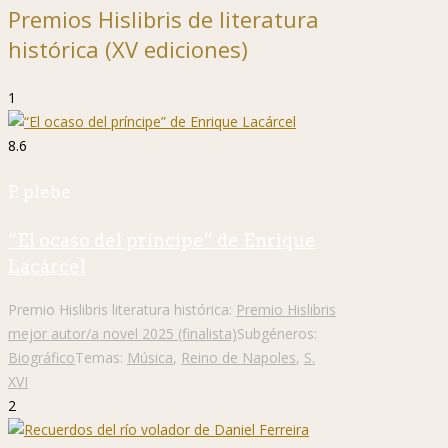
Premios Hislibris de literatura
histórica (XV ediciones)
1
8.6
P. plebe
“El ocaso del príncipe” de Enrique
Lacárcel
Premio Hislibris literatura histórica:
Premio Hislibris
mejor autor/a novel 2025 (finalista)
Subgéneros:
Biográfico
Temas:
Música
,
Reino de Napoles
,
S.
XVI
2