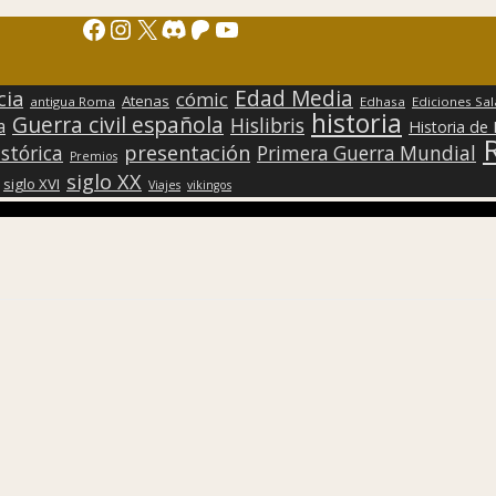
Facebook
Instagram
X
Discord
Patreon
YouTube
Edad Media
cia
cómic
Atenas
antigua Roma
Edhasa
Ediciones Sa
historia
Guerra civil española
Hislibris
a
Historia de
presentación
stórica
Primera Guerra Mundial
Premios
siglo XX
siglo XVI
Viajes
vikingos