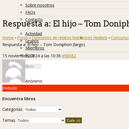
Sobre nosotros
FAQs
Contacto
Respuesta a: El hijo – Tom Donip
Hislibreños
Actividad
Home
›
Foros
›
Concursos de relatos hist�ricos Hislibris
›
Concurso 
Grupos
Respuesta a: El hijo – Tom Doniphon (largo)
Miembros
Foro
15 noviembre, 2024 a las 10:36
#98082
Anónimo
Invitado
Encuentra libros
Categorías
Temas