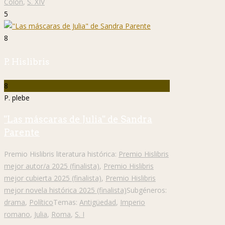
Colón
,
S. XIV
5
8
P. Hislibris
8
P. plebe
"Las máscaras de Julia" de Sandra
Parente
Premio Hislibris literatura histórica:
Premio Hislibris
mejor autor/a 2025 (finalista)
,
Premio Hislibris
mejor cubierta 2025 (finalista)
,
Premio Hislibris
mejor novela histórica 2025 (finalista)
Subgéneros:
drama
,
Político
Temas:
Antigüedad
,
Imperio
romano
,
Julia
,
Roma
,
S. I