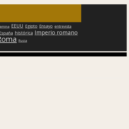
EEUU
Egipto
Ensayo
entrevista
lamina
Imperio romano
histórica
 España
Roma
Rusia