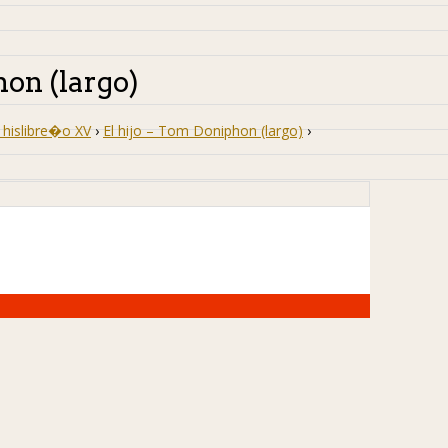
hon (largo)
hislibre�o XV
›
El hijo – Tom Doniphon (largo)
›