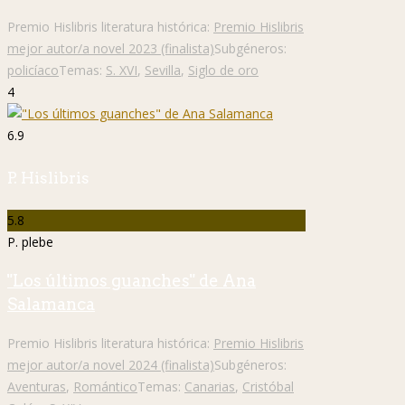
Premio Hislibris literatura histórica:
Premio Hislibris
mejor autor/a novel 2023 (finalista)
Subgéneros:
policíaco
Temas:
S. XVI
,
Sevilla
,
Siglo de oro
4
6.9
P. Hislibris
5.8
P. plebe
"Los últimos guanches" de Ana
Salamanca
Premio Hislibris literatura histórica:
Premio Hislibris
mejor autor/a novel 2024 (finalista)
Subgéneros:
Aventuras
,
Romántico
Temas:
Canarias
,
Cristóbal