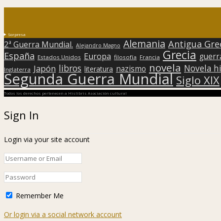
Sorpresa
Alemania
Antigua Gre
2ª Guerra Mundial.
Alejandro Magno
Grecia
España
Europa
guerr
Estados Unidos
filosofía
Francia
novela
libros
Japón
Novela hi
nazismo
literatura
Inglaterra
Segunda Guerra Mundial
Siglo XIX
Todos los derechos pertenecen a Hislibris Asociación cultural
Sign In
Login via your site account
Remember Me
Or login via a social network account