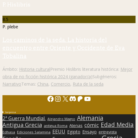
P. Hislibris
8.5
P. plebe
Los caminos de la seda. La historia del
encuentro entre Oriente y Occidente de Eva
Tobalina
Ámbito:
Historia cultural
Premio Hislibris literatura histórica:
Mejor
obra de no ficción histórica 2024 (ganador/a)
Subgéneros:
Narrativo
Temas:
China
,
Comercio
,
Ruta de la seda
Facebook
Instagram
X
Discord
Patreon
YouTube
Sorpresa
Alemania
2ª Guerra Mundial.
Alejandro Magno
Edad Media
Antigua Grecia
cómic
Atenas
antigua Roma
EEUU
Egipto
Ensayo
entrevista
Edhasa
Ediciones Salamina
Grecia