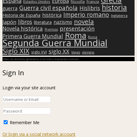
España
Europa
Estados Unidos
filosofía
Francia
historia
Guerra civil española
Hislibris
guerra
Imperio romano
histórica
Historia de España
Inglaterra
novela
libros
Japón
nazismo
literatura
presentación
Novela histórica
Premios
Roma
Primera Guerra Mundial
Rusia
Segunda Guerra Mundial
Siglo XIX
siglo XX
siglo XVI
Viajes
vikingos
Todos los derechos pertenecen a Hislibris Asociación cultural
Sign In
Login via your site account
Remember Me
Or login via a social network account