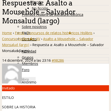
Respuesta a: Asalto a
Ficción
No ficción
Mousehole – Salvador
Premios Hislibris de literatura histórica
Monsalud (largo)
Info
Sobre nosotros
Home
›
Foros
›
Concursos de relatos hist�ricos Hislibris
›
FAQs
Concurso hislibre�o XV
›
Asalto a Mousehole – Salvador
Contacto
Monsalud (largo)
›
Respuesta a: Asalto a Mousehole – Salvador
Hislibreños
Monsalud (largo)
Actividad
Grupos
14 diciembre, 2024 a las 23:16
#98286
Miembros
Foro
Anónimo
Invitado
ESTILO
SOBRE LA HISTORIA