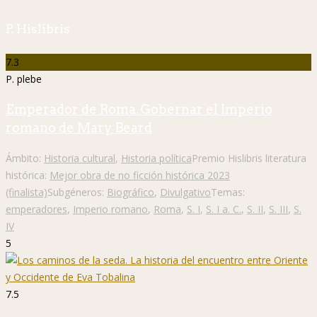
P. Hislibris
7.3
P. plebe
Emperador de Roma. Gobernar el Imperio
romano de Mary Beard
Ámbito:
Historia cultural
,
Historia política
Premio Hislibris literatura
histórica:
Mejor obra de no ficción histórica 2023
(finalista)
Subgéneros:
Biográfico
,
Divulgativo
Temas:
emperadores
,
Imperio romano
,
Roma
,
S. I
,
S. I a. C.
,
S. II
,
S. III
,
S.
IV
5
7.5