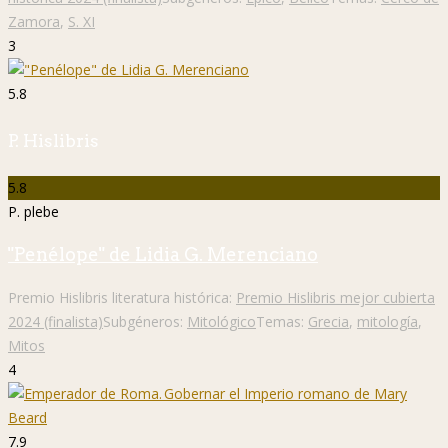
Zamora
,
S. XI
3
5.8
P. Hislibris
5.8
P. plebe
"Penélope" de Lidia G. Merenciano
Premio Hislibris literatura histórica:
Premio Hislibris mejor cubierta
2024 (finalista)
Subgéneros:
Mitológico
Temas:
Grecia
,
mitología
,
Mitos
4
7.9