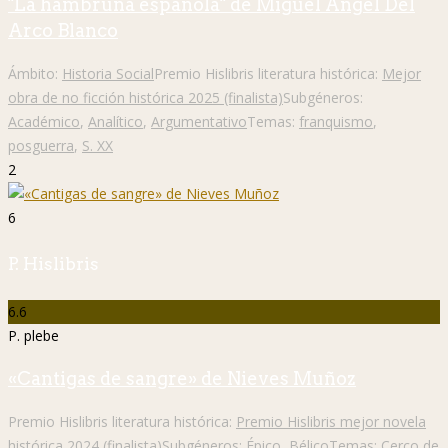
"La hambruna española" de Miguel Ángel Del
Arco Blanco
Ámbito:
Historia Social
Premio Hislibris literatura histórica:
Mejor
obra de no ficción histórica 2025 (finalista)
Subgéneros:
Académico
,
Analítico
,
Argumentativo
Temas:
franquismo
,
posguerra
,
S. XX
2
6
P. Hislibris
6.6
P. plebe
«Cantigas de sangre» de Nieves Muñoz
Premio Hislibris literatura histórica:
Premio Hislibris mejor novela
histórica 2024 (finalista)
Subgéneros:
Épico
,
Bélico
Temas:
Cerco de