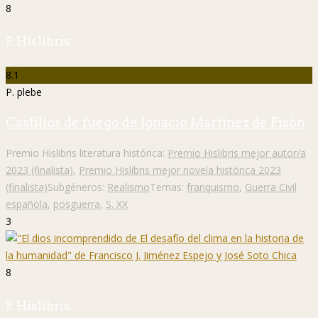
8
P. Hislibris
8.1
P. plebe
Castillos de fuego de Ignacio Martínez de Pisón
Premio Hislibris literatura histórica:
Premio Hislibris mejor autor/a
2023 (finalista)
,
Premio Hislibris mejor novela histórica 2023
(finalista)
Subgéneros:
Realismo
Temas:
franquismo
,
Guerra Civil
española
,
posguerra
,
S. XX
3
8
P. Hislibris