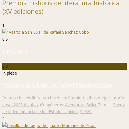
Premios Hislibris de literatura histórica
(XV ediciones)
1
6.5
P. Hislibris
6.3
P. plebe
"Asalto a San Luis" de Rafael Sánchez Cobo
Premio Hislibris literatura histórica:
Premio Hislibris mejor autor/a
novel 2023 (finalista)
Subgéneros:
Aventuras
,
Bélico
Temas:
Guerra
de Independencia de los Estados Unidos
,
S. XVIII
2