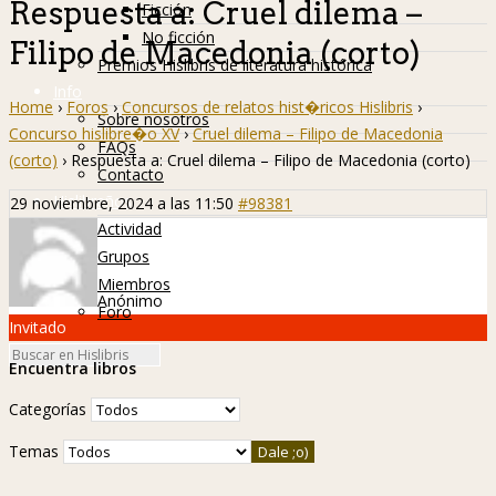
Respuesta a: Cruel dilema –
Ficción
No ficción
Filipo de Macedonia (corto)
Premios Hislibris de literatura histórica
Info
Home
›
Foros
›
Concursos de relatos hist�ricos Hislibris
›
Sobre nosotros
Concurso hislibre�o XV
›
Cruel dilema – Filipo de Macedonia
FAQs
(corto)
›
Respuesta a: Cruel dilema – Filipo de Macedonia (corto)
Contacto
Hislibreños
29 noviembre, 2024 a las 11:50
#98381
Actividad
Grupos
Miembros
Anónimo
Foro
Invitado
Encuentra libros
Categorías
Temas