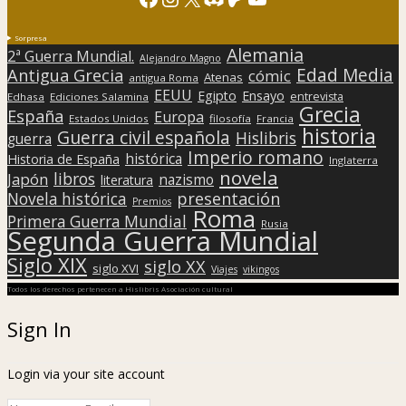
Sorpresa
Alemania
2ª Guerra Mundial.
Alejandro Magno
Edad Media
Antigua Grecia
cómic
Atenas
antigua Roma
EEUU
Egipto
Ensayo
entrevista
Edhasa
Ediciones Salamina
Grecia
España
Europa
Estados Unidos
filosofía
Francia
historia
Guerra civil española
Hislibris
guerra
Imperio romano
histórica
Historia de España
Inglaterra
novela
libros
Japón
nazismo
literatura
presentación
Novela histórica
Premios
Roma
Primera Guerra Mundial
Rusia
Segunda Guerra Mundial
Siglo XIX
siglo XX
siglo XVI
Viajes
vikingos
Todos los derechos pertenecen a Hislibris Asociación cultural
Sign In
Login via your site account