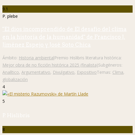
9.1
P. plebe
"El dios incomprendido de El desafío del clima
en la historia de la humanidad" de Francisco J.
Jiménez Espejo y José Soto Chica
Ámbito:
Historia ambiental
Premio Hislibris literatura histórica:
Mejor obra de no ficción histórica 2025 (finalista)
Subgéneros:
Analítico
,
Argumentativo
,
Divulgativo
,
Expositivo
Temas:
Clima
,
globalización
4
5
P. Hislibris
8