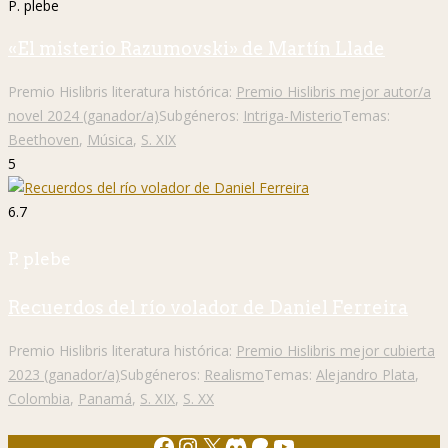
P. plebe
«El misterio Razumovski» de Martín Llade
Premio Hislibris literatura histórica:
Premio Hislibris mejor autor/a
novel 2024 (ganador/a)
Subgéneros:
Intriga-Misterio
Temas:
Beethoven
,
Música
,
S. XIX
5
6.7
P. plebe
Recuerdos del río volador de Daniel Ferreira
Premio Hislibris literatura histórica:
Premio Hislibris mejor cubierta
2023 (ganador/a)
Subgéneros:
Realismo
Temas:
Alejandro Plata
,
Colombia
,
Panamá
,
S. XIX
,
S. XX
Facebook
Instagram
X
Discord
Patreon
YouTube