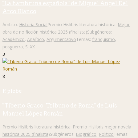
"La hambruna española" de Miguel Ángel Del
Arco Blanco
Ámbito:
Historia Social
Premio Hislibris literatura histórica:
Mejor
obra de no ficción histórica 2025 (finalista)
Subgéneros:
Académico
,
Analítico
,
Argumentativo
Temas:
franquismo
,
posguerra
,
S. XX
3
8
P. plebe
"Tiberio Graco. Tribuno de Roma" de Luis
Manuel López Román
Premio Hislibris literatura histórica:
Premio Hislibris mejor novela
histórica 2025 (finalista)
Subgéneros:
Biográfico
,
Político
Temas: