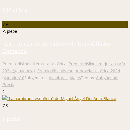
P. Hislibris
7.9
P. plebe
«La conjura de los sabios» de Luis Villalón
Camacho
Premio Hislibris literatura histórica:
Premio Hislibris mejor autor/a
2024 (ganador/a)
,
Premio Hislibris mejor novela histórica 2024
(ganador/a)
Subgéneros:
Aventuras
,
Viajes
Temas:
Antigüedad
,
Grecia
2
7.3
P. plebe