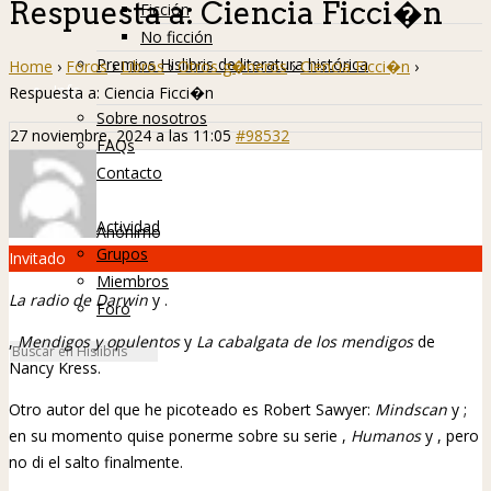
Respuesta a: Ciencia Ficci�n
Ficción
No ficción
Premios Hislibris de literatura histórica
Home
›
Foros
›
Libros
›
Otros g�neros
›
Ciencia Ficci�n
›
Info
Respuesta a: Ciencia Ficci�n
Sobre nosotros
27 noviembre, 2024 a las 11:05
#98532
FAQs
Contacto
Hislibreños
Actividad
Anónimo
Grupos
Invitado
Miembros
La radio de Darwin
y
.
Foro
,
Mendigos y opulentos
y
La cabalgata de los mendigos
de
Nancy Kress.
Otro autor del que he picoteado es Robert Sawyer:
Mindscan
y
;
en su momento quise ponerme sobre su serie
,
Humanos
y
, pero
no di el salto finalmente.