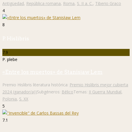
Antigüedad
,
República romana
,
Roma
,
S. II a. C.
,
Tiberio Graco
4
8
P. Hislibris
7.9
P. plebe
«Entre los muertos» de Stanisław Lem
Premio Hislibris literatura histórica:
Premio Hislibris mejor cubierta
2024 (ganador/a))
Subgéneros:
Bélico
Temas:
II Guerra Mundial
,
Polonia
,
S. XX
5
7.1