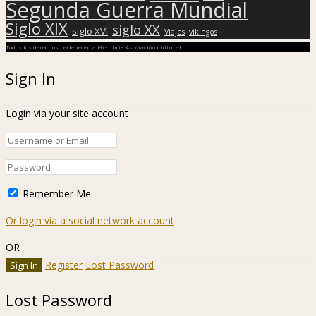
Segunda Guerra Mundial
Siglo XIX
siglo XX
siglo XVI
Viajes
vikingos
Todos los derechos pertenecen a Hislibris Asociación cultural
Sign In
Login via your site account
Remember Me
Or login via a social network account
OR
Register
Lost Password
Lost Password