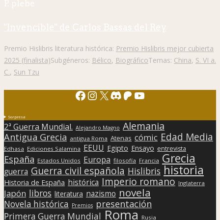
P. plebe
"Invencible" de Carlos Bassas del Rey
Premio Hislibris literatura histórica:
Premio Hislibris mejor cubierta
2025 (finalista)
Subgéneros:
Bélico
,
Biográfico
Temas:
China
,
S. VI a.
C.
,
Sun Tzu
Facebook
Instagram
X
Discord
Patreon
YouTube
Sorpresa
Alemania
2ª Guerra Mundial.
Alejandro Magno
Edad Media
Antigua Grecia
cómic
Atenas
antigua Roma
EEUU
Egipto
Ensayo
entrevista
Edhasa
Ediciones Salamina
Grecia
España
Europa
Estados Unidos
filosofía
Francia
historia
Guerra civil española
Hislibris
guerra
Imperio romano
histórica
Historia de España
Inglaterra
novela
libros
Japón
nazismo
literatura
presentación
Novela histórica
Premios
Roma
Primera Guerra Mundial
Rusia