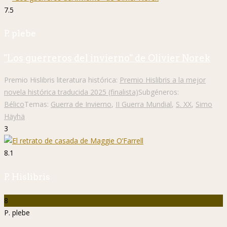
7.5
P. plebe
"Los guerreros del invierno" de Olivier Norek
Premio Hislibris literatura histórica:
Premio Hislibris a la mejor
novela histórica traducida 2025 (finalista)
Subgéneros:
Bélico
Temas:
Guerra de Invierno
,
II Guerra Mundial
,
S. XX
,
Simo
Häyhä
3
8.1
P. Hislibris
8
P. plebe