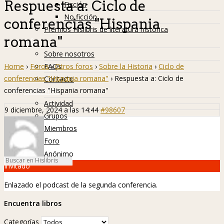
Respuesta a: Ciclo de
Ficción
No ficción
conferencias "Hispania
Premios Hislibris de literatura histórica
romana"
Info
Sobre nosotros
Home
›
Foros
›
Otros foros
›
Sobre la Historia
›
Ciclo de
FAQs
conferencias "Hispania romana"
›
Respuesta a: Ciclo de
Contacto
conferencias "Hispania romana"
Hislibreños
Actividad
9 diciembre, 2024 a las 14:44
#98607
Grupos
Miembros
Foro
Anónimo
Invitado
Enlazado el podcast de la segunda conferencia.
Encuentra libros
Categorías