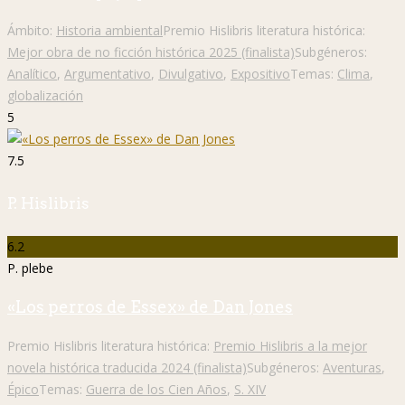
Ámbito:
Historia ambiental
Premio Hislibris literatura histórica:
Mejor obra de no ficción histórica 2025 (finalista)
Subgéneros:
Analítico
,
Argumentativo
,
Divulgativo
,
Expositivo
Temas:
Clima
,
globalización
5
7.5
P. Hislibris
6.2
P. plebe
«Los perros de Essex» de Dan Jones
Premio Hislibris literatura histórica:
Premio Hislibris a la mejor
novela histórica traducida 2024 (finalista)
Subgéneros:
Aventuras
,
Épico
Temas:
Guerra de los Cien Años
,
S. XIV