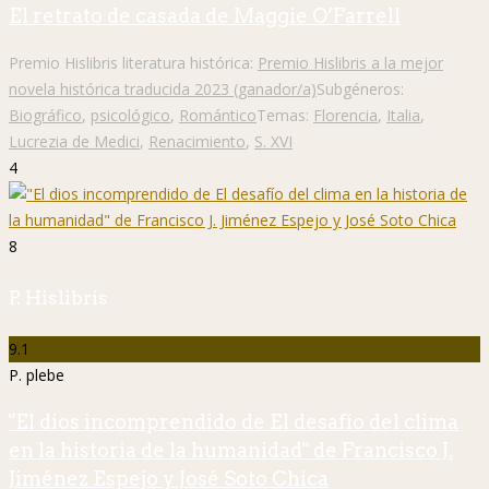
El retrato de casada de Maggie O’Farrell
Premio Hislibris literatura histórica:
Premio Hislibris a la mejor
novela histórica traducida 2023 (ganador/a)
Subgéneros:
Biográfico
,
psicológico
,
Romántico
Temas:
Florencia
,
Italia
,
Lucrezia de Medici
,
Renacimiento
,
S. XVI
4
8
P. Hislibris
9.1
P. plebe
"El dios incomprendido de El desafío del clima
en la historia de la humanidad" de Francisco J.
Jiménez Espejo y José Soto Chica