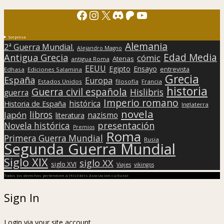
Facebook
Instagram
X
Discord
Patreon
YouTube
Sorpresa
Alemania
2ª Guerra Mundial.
Alejandro Magno
Edad Media
Antigua Grecia
cómic
Atenas
antigua Roma
EEUU
Egipto
Ensayo
entrevista
Edhasa
Ediciones Salamina
Grecia
España
Europa
Estados Unidos
filosofía
Francia
historia
Guerra civil española
Hislibris
guerra
Imperio romano
histórica
Historia de España
Inglaterra
novela
libros
Japón
nazismo
literatura
presentación
Novela histórica
Premios
Roma
Primera Guerra Mundial
Rusia
Segunda Guerra Mundial
Siglo XIX
siglo XX
siglo XVI
Viajes
vikingos
Todos los derechos pertenecen a Hislibris Asociación cultural
Sign In
Login via your site account