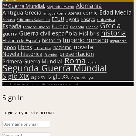
Alemania
2ª Guerra Mundial.
Alejandro Magno
Edad Media
Antigua Grecia
cómic
Atenas
antigua Roma
EEUU
Egipto
Ensayo
entrevista
Edhasa
Ediciones Salamina
Grecia
España
Europa
Estados Unidos
filosofía
Francia
historia
Guerra civil española
Hislibris
guerra
Imperio romano
histórica
Historia de España
Inglaterra
novela
libros
Japón
nazismo
literatura
presentación
Novela histórica
Premios
Roma
Primera Guerra Mundial
Rusia
Segunda Guerra Mundial
Siglo XIX
siglo XX
siglo XVI
Viajes
vikingos
Todos los derechos pertenecen a Hislibris Asociación cultural
Sign In
Login via your site account