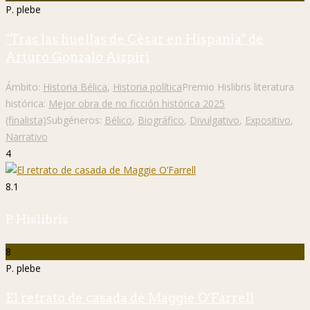
P. plebe
"Tras las huellas de César en Hispania" de
Arturo Gonzalo Aizpiri
Ámbito:
Historia Bélica
,
Historia política
Premio Hislibris literatura
histórica:
Mejor obra de no ficción histórica 2025
(finalista)
Subgéneros:
Bélico
,
Biográfico
,
Divulgativo
,
Expositivo
,
Narrativo
4
8.1
P. Hislibris
8
P. plebe
El retrato de casada de Maggie O’Farrell