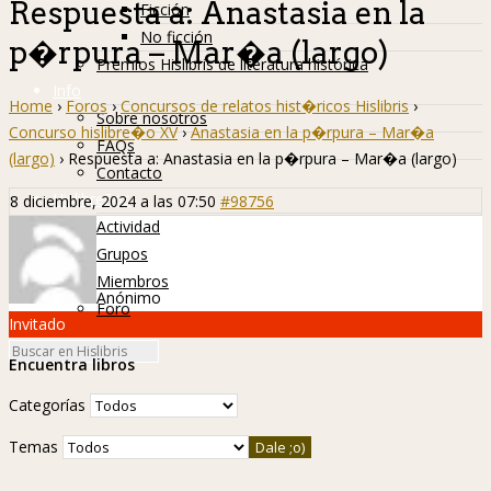
Respuesta a: Anastasia en la
Ficción
No ficción
p�rpura – Mar�a (largo)
Premios Hislibris de literatura histórica
Info
Home
›
Foros
›
Concursos de relatos hist�ricos Hislibris
›
Sobre nosotros
Concurso hislibre�o XV
›
Anastasia en la p�rpura – Mar�a
FAQs
(largo)
›
Respuesta a: Anastasia en la p�rpura – Mar�a (largo)
Contacto
Hislibreños
8 diciembre, 2024 a las 07:50
#98756
Actividad
Grupos
Miembros
Anónimo
Foro
Invitado
Encuentra libros
Categorías
Temas