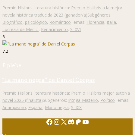
Premio Hislibris literatura histórica:
Premio Hislibris a la mejor
novela histórica traducida 2023 (ganador/a)
Subgéneros:
Biográfico
,
psicológico
,
Romántico
Temas:
Florencia
,
Italia
,
Lucrezia de Medici
,
Renacimiento
,
S. XVI
5
7.2
P. plebe
"La mano negra” de Daniel Corpas
Premio Hislibris literatura histórica:
Premio Hislibris mejor autor/a
novel 2025 (finalista)
Subgéneros:
Intriga-Misterio
,
Político
Temas:
Anarquismo
,
España
,
Mano negra
,
S. XIX
Facebook
Instagram
X
Discord
Patreon
YouTube
Sorpresa