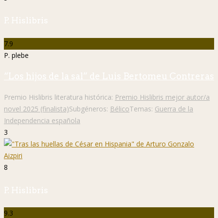
P. Hislibris
7.9
P. plebe
“Los hijos de la sal” de Luis Bertomeu Contreras
Premio Hislibris literatura histórica:
Premio Hislibris mejor autor/a
novel 2025 (finalista)
Subgéneros:
Bélico
Temas:
Guerra de la
Independencia española
3
8
P. Hislibris
9.3