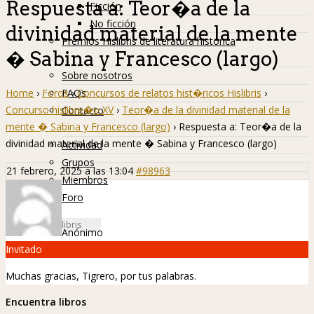
Respuesta a: Teor�a de la
Ficción
No ficción
divinidad material de la mente
Premios Hislibris de literatura histórica
� Sabina y Francesco (largo)
Info
Sobre nosotros
Home
›
Foros
›
Concursos de relatos hist�ricos Hislibris
›
FAQs
Concurso hislibre�o XV
›
Teor�a de la divinidad material de la
Contacto
mente � Sabina y Francesco (largo)
›
Respuesta a: Teor�a de la
Hislibreños
divinidad material de la mente � Sabina y Francesco (largo)
Actividad
Grupos
21 febrero, 2025 a las 13:04
#98963
Miembros
Foro
Anónimo
Invitado
Muchas gracias, Tigrero, por tus palabras.
Encuentra libros