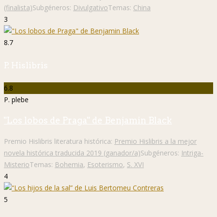
(finalista)
Subgéneros:
Divulgativo
Temas:
China
3
8.7
P. Hislibris
6.8
P. plebe
"Los lobos de Praga" de Benjamin Black
Premio Hislibris literatura histórica:
Premio Hislibris a la mejor
novela histórica traducida 2019 (ganador/a)
Subgéneros:
Intriga-
Misterio
Temas:
Bohemia
,
Esoterismo
,
S. XVI
4
5