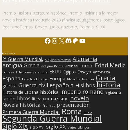
El rey de Varsovia de Szczepan Twardoch
Premio Hislibris literatura histórica:
Premio Hislibris a la mejor
novela histórica traducida 2023 (finalista)
Subgéneros:
psicológico
,
Realismo
Temas:
Boxeo
,
judío
,
nazismo
,
Polonia
,
S. XX
Facebook
Instagram
X
Discord
Patreon
YouTube
Sorpresa
Alemania
2ª Guerra Mundial.
Alejandro Magno
Edad Media
Antigua Grecia
cómic
Atenas
antigua Roma
EEUU
Egipto
Ensayo
entrevista
Edhasa
Ediciones Salamina
Grecia
España
Europa
Estados Unidos
filosofía
Francia
historia
Guerra civil española
Hislibris
guerra
Imperio romano
histórica
Historia de España
Inglaterra
novela
libros
Japón
nazismo
literatura
presentación
Novela histórica
Premios
Roma
Primera Guerra Mundial
Rusia
Segunda Guerra Mundial
Siglo XIX
siglo XX
siglo XVI
Viajes
vikingos