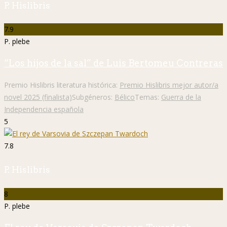
P. Hislibris
7.9
P. plebe
“Los hijos de la sal” de Luis Bertomeu Contreras
Premio Hislibris literatura histórica:
Premio Hislibris mejor autor/a
novel 2025 (finalista)
Subgéneros:
Bélico
Temas:
Guerra de la
Independencia española
5
7.8
P. Hislibris
8
P. plebe