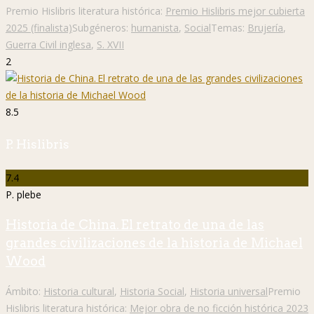
Premio Hislibris literatura histórica:
Premio Hislibris mejor cubierta
2025 (finalista)
Subgéneros:
humanista
,
Social
Temas:
Brujería
,
Guerra Civil inglesa
,
S. XVII
2
8.5
P. Hislibris
7.4
P. plebe
Historia de China. El retrato de una de las
grandes civilizaciones de la historia de Michael
Wood
Ámbito:
Historia cultural
,
Historia Social
,
Historia universal
Premio
Hislibris literatura histórica:
Mejor obra de no ficción histórica 2023