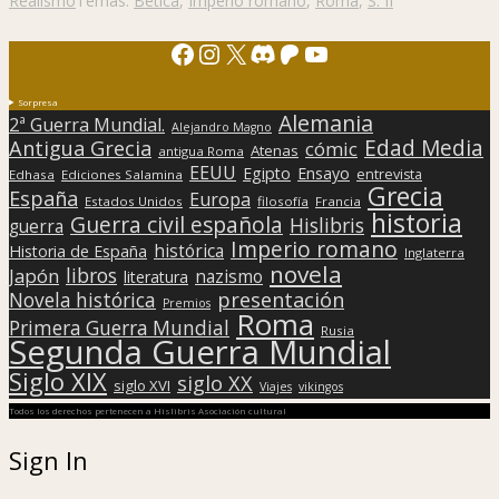
Realismo
Temas:
Bética
,
Imperio romano
,
Roma
,
S. II
Facebook
Instagram
X
Discord
Patreon
YouTube
Sorpresa
Alemania
2ª Guerra Mundial.
Alejandro Magno
Edad Media
Antigua Grecia
cómic
Atenas
antigua Roma
EEUU
Egipto
Ensayo
entrevista
Edhasa
Ediciones Salamina
Grecia
España
Europa
Estados Unidos
filosofía
Francia
historia
Guerra civil española
Hislibris
guerra
Imperio romano
histórica
Historia de España
Inglaterra
novela
libros
Japón
nazismo
literatura
presentación
Novela histórica
Premios
Roma
Primera Guerra Mundial
Rusia
Segunda Guerra Mundial
Siglo XIX
siglo XX
siglo XVI
Viajes
vikingos
Todos los derechos pertenecen a Hislibris Asociación cultural
Sign In