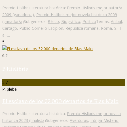
Premio Hislibris literatura histórica:
Premio Hislibris mejor autor/a
2009 (ganador/a)
,
Premio Hislibris mejor novela histórica 2009
(ganador/a)
Subgéneros:
Bélico
,
Biográfico
,
Político
Temas:
Aníbal
,
Cartago
,
Publio Cornelio Escipión
,
República romana
,
Roma
,
S. II
a. C.
5
6.2
P. Hislibris
5.7
P. plebe
El esclavo de los 32.000 denarios de Blas Malo
Premio Hislibris literatura histórica:
Premio Hislibris mejor novela
histórica 2023 (finalista)
Subgéneros:
Aventuras
,
Intriga-Misterio
,