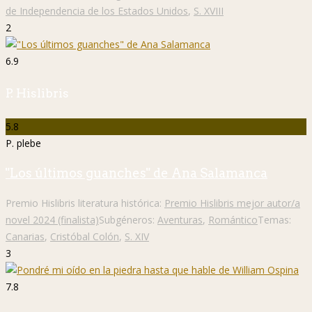
de Independencia de los Estados Unidos
,
S. XVIII
2
6.9
P. Hislibris
5.8
P. plebe
"Los últimos guanches" de Ana Salamanca
Premio Hislibris literatura histórica:
Premio Hislibris mejor autor/a
novel 2024 (finalista)
Subgéneros:
Aventuras
,
Romántico
Temas:
Canarias
,
Cristóbal Colón
,
S. XIV
3
7.8