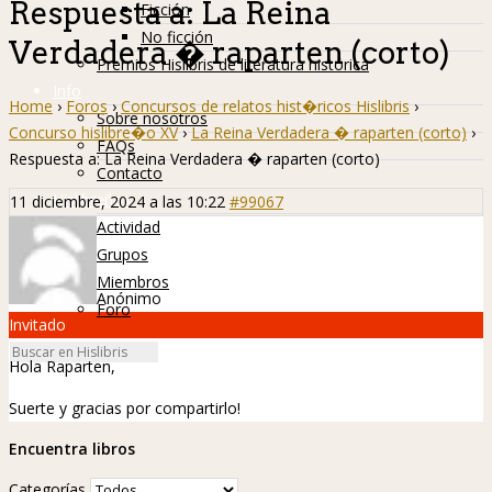
Respuesta a: La Reina
Ficción
No ficción
Verdadera � raparten (corto)
Premios Hislibris de literatura histórica
Info
Home
›
Foros
›
Concursos de relatos hist�ricos Hislibris
›
Sobre nosotros
Concurso hislibre�o XV
›
La Reina Verdadera � raparten (corto)
›
FAQs
Respuesta a: La Reina Verdadera � raparten (corto)
Contacto
Hislibreños
11 diciembre, 2024 a las 10:22
#99067
Actividad
Grupos
Miembros
Anónimo
Foro
Invitado
Hola Raparten,
Suerte y gracias por compartirlo!
Encuentra libros
Categorías