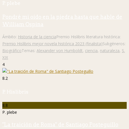
P. plebe
Pondré mi oído en la piedra hasta que hable de
William Ospina
Ámbito:
Historia de la ciencia
Premio Hislibris literatura histórica:
Premio Hislibris mejor novela histórica 2023 (finalista)
Subgéneros:
Biográfico
Temas:
Alexander von Humboldt
,
ciencia
,
naturaleza
,
S.
XIX
4
8.2
P. Hislibris
8.8
P. plebe
"La traición de Roma" de Santiago Posteguillo