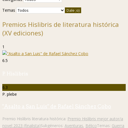
Temas
Premios Hislibris de literatura histórica
(XV ediciones)
1
6.5
P. Hislibris
6.3
P. plebe
"Asalto a San Luis" de Rafael Sánchez Cobo
Premio Hislibris literatura histórica:
Premio Hislibris mejor autor/a
novel 2023 (finalista)
Subgéneros:
Aventuras
,
Bélico
Temas:
Guerra