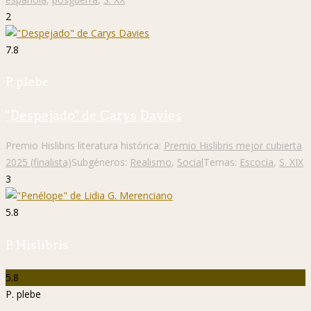
2
7.8
P. plebe
"Despejado" de Carys Davies
Premio Hislibris literatura histórica:
Premio Hislibris mejor cubierta
2025 (finalista)
Subgéneros:
Realismo
,
Social
Temas:
Escocia
,
S. XIX
3
5.8
P. Hislibris
5.8
P. plebe