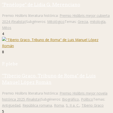
"Penélope" de Lidia G. Merenciano
Premio Hislibris literatura histórica:
Premio Hislibris mejor cubierta
2024 (finalista)
Subgéneros:
Mitológico
Temas:
Grecia
,
mitología
,
Mitos
4
8
P. plebe
"Tiberio Graco. Tribuno de Roma" de Luis
Manuel López Román
Premio Hislibris literatura histórica:
Premio Hislibris mejor novela
histórica 2025 (finalista)
Subgéneros:
Biográfico
,
Político
Temas:
Antigüedad
,
República romana
,
Roma
,
S. II a. C.
,
Tiberio Graco
5