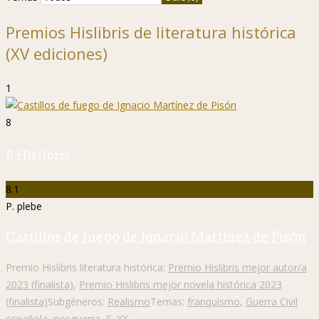
Premios Hislibris de literatura histórica
(XV ediciones)
1
8
P. Hislibris
8.1
P. plebe
Castillos de fuego de Ignacio Martínez de Pisón
Premio Hislibris literatura histórica:
Premio Hislibris mejor autor/a
2023 (finalista)
,
Premio Hislibris mejor novela histórica 2023
(finalista)
Subgéneros:
Realismo
Temas:
franquismo
,
Guerra Civil
española
,
posguerra
,
S. XX