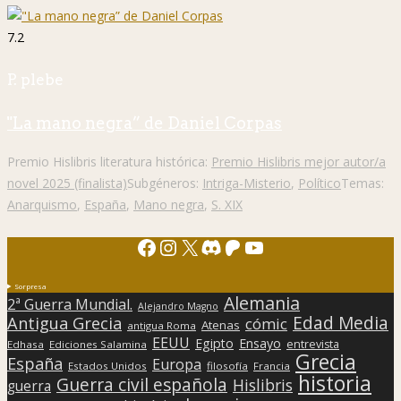
7.2
P. plebe
"La mano negra” de Daniel Corpas
Premio Hislibris literatura histórica:
Premio Hislibris mejor autor/a
novel 2025 (finalista)
Subgéneros:
Intriga-Misterio
,
Político
Temas:
Anarquismo
,
España
,
Mano negra
,
S. XIX
Facebook
Instagram
X
Discord
Patreon
YouTube
Sorpresa
Alemania
2ª Guerra Mundial.
Alejandro Magno
Edad Media
Antigua Grecia
cómic
Atenas
antigua Roma
EEUU
Egipto
Ensayo
entrevista
Edhasa
Ediciones Salamina
Grecia
España
Europa
Estados Unidos
filosofía
Francia
historia
Guerra civil española
Hislibris
guerra