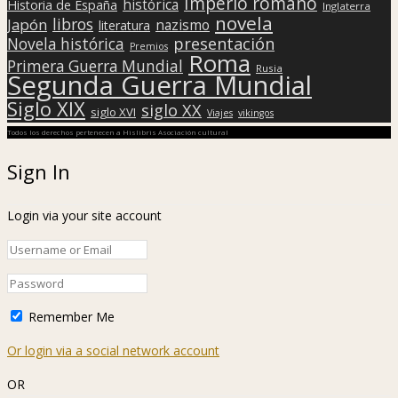
Imperio romano
histórica
Historia de España
Inglaterra
novela
libros
Japón
nazismo
literatura
presentación
Novela histórica
Premios
Roma
Primera Guerra Mundial
Rusia
Segunda Guerra Mundial
Siglo XIX
siglo XX
siglo XVI
Viajes
vikingos
Todos los derechos pertenecen a Hislibris Asociación cultural
Sign In
Login via your site account
Remember Me
Or login via a social network account
OR