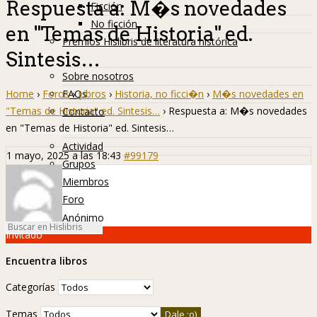
Respuesta a: M�s novedades
Ficción
No ficción
en "Temas de Historia" ed.
Premios Hislibris de literatura histórica
Sintesis…
Info
Sobre nosotros
Home
›
Foros
›
Libros
›
Historia, no ficci�n
›
M�s novedades en
FAQs
"Temas de Historia" ed. Sintesis…
›
Respuesta a: M�s novedades
Contacto
en "Temas de Historia" ed. Sintesis…
Hislibreños
Actividad
1 mayo, 2025 a las 18:43
#99179
Grupos
Miembros
Foro
Anónimo
Invitado
Encuentra libros
Categorías
Temas