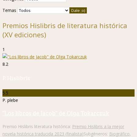
Temas
Premios Hislibris de literatura histórica
(XV ediciones)
1
8.2
P. Hislibris
5.5
P. plebe
"Los libros de Jacob" de Olga Tokarczuk
Premio Hislibris literatura histórica:
Premio Hislibris a la mejor
novela histórica traducida 2023 (finalista)
Subgéneros:
Biográfico
,