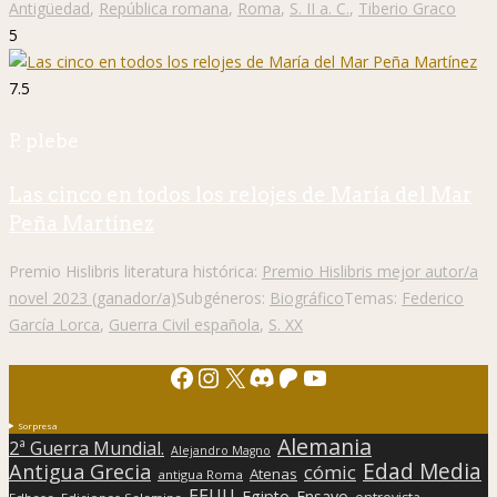
Antigüedad
,
República romana
,
Roma
,
S. II a. C.
,
Tiberio Graco
5
7.5
P. plebe
Las cinco en todos los relojes de María del Mar
Peña Martínez
Premio Hislibris literatura histórica:
Premio Hislibris mejor autor/a
novel 2023 (ganador/a)
Subgéneros:
Biográfico
Temas:
Federico
García Lorca
,
Guerra Civil española
,
S. XX
Facebook
Instagram
X
Discord
Patreon
YouTube
Sorpresa
Alemania
2ª Guerra Mundial.
Alejandro Magno
Edad Media
Antigua Grecia
cómic
Atenas
antigua Roma
EEUU
Egipto
Ensayo