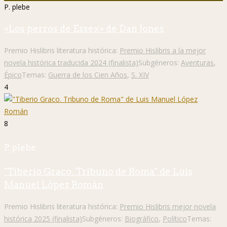
P. plebe
«Los perros de Essex» de Dan Jones
Premio Hislibris literatura histórica:
Premio Hislibris a la mejor
novela histórica traducida 2024 (finalista)
Subgéneros:
Aventuras
,
Épico
Temas:
Guerra de los Cien Años
,
S. XIV
4
8
P. plebe
"Tiberio Graco. Tribuno de Roma" de Luis
Manuel López Román
Premio Hislibris literatura histórica:
Premio Hislibris mejor novela
histórica 2025 (finalista)
Subgéneros:
Biográfico
,
Político
Temas: