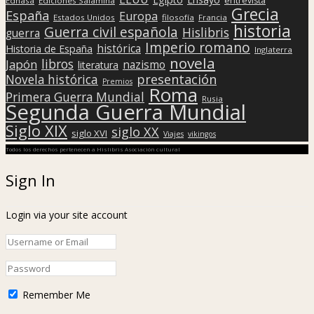
entrevista
Edhasa
Ediciones Salamina
Grecia
España
Europa
Estados Unidos
filosofía
Francia
historia
Guerra civil española
Hislibris
guerra
Imperio romano
histórica
Historia de España
Inglaterra
novela
libros
Japón
nazismo
literatura
presentación
Novela histórica
Premios
Roma
Primera Guerra Mundial
Rusia
Segunda Guerra Mundial
Siglo XIX
siglo XX
siglo XVI
Viajes
vikingos
Todos los derechos pertenecen a Hislibris Asociación cultural
Sign In
Login via your site account
Remember Me