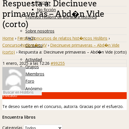
Respuesta a: Diecinueve
Ficción
No ficción
primaveras – Abd�n Vide
Premios Hislibris de literatura histórica
(corto)
Info
Sobre nosotros
Home
›
Foros
›
Concursos de relatos hist�ricos Hislibris
›
FAQs
Concurso hislibre�o XV
›
Diecinueve primaveras – Abd�n Vide
Contacto
(corto)
›
Respuesta a: Diecinueve primaveras – Abd�n Vide (corto)
Hislibreños
Actividad
1 enero, 2025 a las 12:26
#99255
Grupos
Miembros
Foro
Anónimo
Invitado
Te deseo suerte en el concurso, autor/a. Gracias por el esfuerzo.
Encuentra libros
Categorías