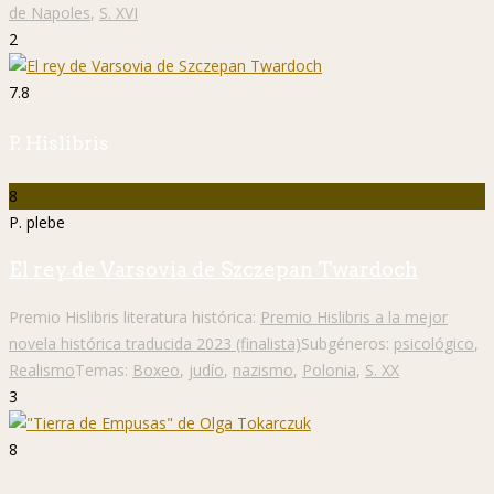
de Napoles
,
S. XVI
2
7.8
P. Hislibris
8
P. plebe
El rey de Varsovia de Szczepan Twardoch
Premio Hislibris literatura histórica:
Premio Hislibris a la mejor
novela histórica traducida 2023 (finalista)
Subgéneros:
psicológico
,
Realismo
Temas:
Boxeo
,
judío
,
nazismo
,
Polonia
,
S. XX
3
8