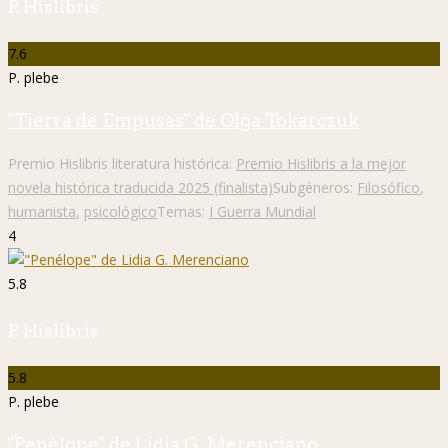
P. Hislibris
7.6
P. plebe
"Tierra de Empusas" de Olga Tokarczuk
Premio Hislibris literatura histórica:
Premio Hislibris a la mejor
novela histórica traducida 2025 (finalista)
Subgéneros:
Filosófico
,
humanista
,
psicológico
Temas:
I Guerra Mundial
4
5.8
P. Hislibris
5.8
P. plebe
"Penélope" de Lidia G. Merenciano