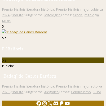
Premio Hislibris literatura histórica:
Premio Hislibris mejor cubierta
2024 (finalista)
Subgéneros:
Mitológico
Temas:
Grecia
,
mitología
,
Mitos
5
5.5
P. Hislibris
5.8
P. plebe
"Badaq" de Carlos Bardem
Premio Hislibris literatura histórica:
Premio Hislibris mejor autor/a
2023 (finalista)
Subgéneros:
Alegorico
Temas:
Colonialismo
,
S. XVI
Facebook
Instagram
X
Discord
Patreon
YouTube