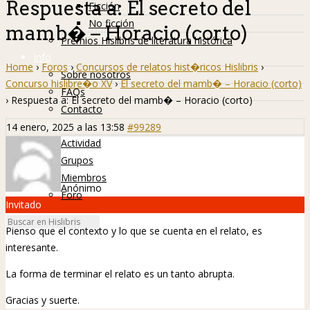
Respuesta a: El secreto del
Ficción
No ficción
mamb� – Horacio (corto)
Premios Hislibris de literatura histórica
Info
Home
›
Foros
›
Concursos de relatos hist�ricos Hislibris
›
Sobre nosotros
Concurso hislibre�o XV
›
El secreto del mamb� – Horacio (corto)
FAQs
›
Respuesta a: El secreto del mamb� – Horacio (corto)
Contacto
Hislibreños
14 enero, 2025 a las 13:58
#99289
Actividad
Grupos
Miembros
Anónimo
Foro
Invitado
Pienso que el contexto y lo que se cuenta en el relato, es
interesante.
La forma de terminar el relato es un tanto abrupta.
Gracias y suerte.