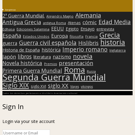
Sorpresa
Alemania
2ª Guerra Mundial.
Alejandro Magno
Edad Media
Antigua Grecia
cómic
Atenas
antigua Roma
EEUU
Egipto
Ensayo
entrevista
Edhasa
Ediciones Salamina
Grecia
España
Europa
Estados Unidos
filosofía
Francia
historia
Guerra civil española
Hislibris
guerra
Imperio romano
histórica
Historia de España
Inglaterra
novela
libros
Japón
nazismo
literatura
presentación
Novela histórica
Premios
Roma
Primera Guerra Mundial
Rusia
Segunda Guerra Mundial
Siglo XIX
siglo XX
siglo XVI
Viajes
vikingos
Todos los derechos pertenecen a Hislibris Asociación cultural
Sign In
Login via your site account