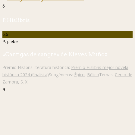
6
P. Hislibris
6.6
P. plebe
«Cantigas de sangre» de Nieves Muñoz
Premio Hislibris literatura histórica:
Premio Hislibris mejor novela
histórica 2024 (finalista)
Subgéneros:
Épico
,
Bélico
Temas:
Cerco de
Zamora
,
S. XI
4