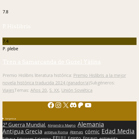
7.8
P. Hislibris
7.4
P. plebe
Tren a Samarcanda de Guzel Yájina
Premio Hislibris literatura histórica:
Premio Hislibris a la mejor
novela histórica traducida 2024 (ganador/a)
Subgéneros:
Viajes
Temas:
Años 20
,
S. XX
,
Unión Soviética
Facebook
Instagram
X
Discord
Patreon
YouTube
Sorpresa
Alemania
2ª Guerra Mundial.
Alejandro Magno
Edad Media
Antigua Grecia
cómic
Atenas
antigua Roma
EEUU
Egipto
Ensayo
entrevista
Edhasa
Ediciones Salamina