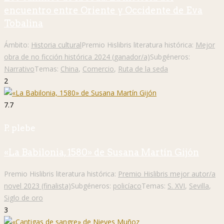
encuentro entre Oriente y Occidente de Eva
Tobalina
Ámbito:
Historia cultural
Premio Hislibris literatura histórica:
Mejor
obra de no ficción histórica 2024 (ganador/a)
Subgéneros:
Narrativo
Temas:
China
,
Comercio
,
Ruta de la seda
2
7.7
P. plebe
«La Babilonia, 1580» de Susana Martín Gijón
Premio Hislibris literatura histórica:
Premio Hislibris mejor autor/a
novel 2023 (finalista)
Subgéneros:
policíaco
Temas:
S. XVI
,
Sevilla
,
Siglo de oro
3