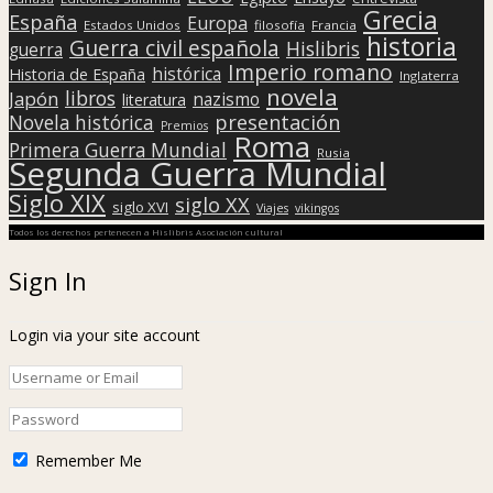
Grecia
España
Europa
Estados Unidos
filosofía
Francia
historia
Guerra civil española
Hislibris
guerra
Imperio romano
histórica
Historia de España
Inglaterra
novela
libros
Japón
nazismo
literatura
presentación
Novela histórica
Premios
Roma
Primera Guerra Mundial
Rusia
Segunda Guerra Mundial
Siglo XIX
siglo XX
siglo XVI
Viajes
vikingos
Todos los derechos pertenecen a Hislibris Asociación cultural
Sign In
Login via your site account
Remember Me