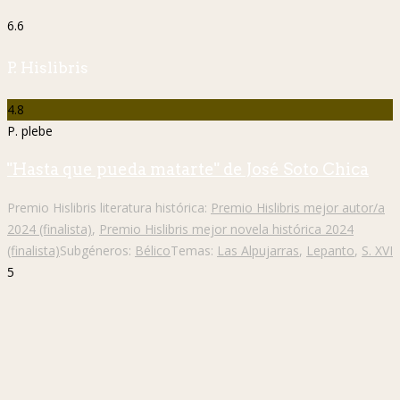
6.6
P. Hislibris
4.8
P. plebe
"Hasta que pueda matarte" de José Soto Chica
Premio Hislibris literatura histórica:
Premio Hislibris mejor autor/a
2024 (finalista)
,
Premio Hislibris mejor novela histórica 2024
(finalista)
Subgéneros:
Bélico
Temas:
Las Alpujarras
,
Lepanto
,
S. XVI
5