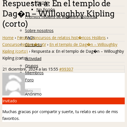
Respuesta a: En el templo de
Ficción
No ficción
Dag�n – Willoughby Kipling
Premios Hislibris de literatura histórica
(corto)
Info
Sobre nosotros
Home
›
Foros
›
Concursos de relatos hist�ricos Hislibris
›
FAQs
Concurso hislibre�o XV
›
En el templo de Dag�n – Willoughby
Contacto
Kipling (corto)
›
Respuesta a: En el templo de Dag�n – Willoughby
Hislibreños
Kipling (corto)
Actividad
Grupos
21 diciembre, 2024 a las 15:55
#99307
Miembros
Foro
Anónimo
Invitado
Muchas gracias por compartir y suerte, tu relato es uno de mis
favoritos.