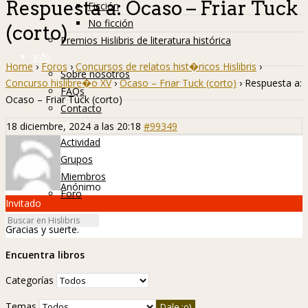
Respuesta a: Ocaso – Friar Tuck
Ficción
No ficción
(corto)
Premios Hislibris de literatura histórica
Info
Home
›
Foros
›
Concursos de relatos hist�ricos Hislibris
›
Sobre nosotros
Concurso hislibre�o XV
›
Ocaso – Friar Tuck (corto)
›
Respuesta a:
FAQs
Ocaso – Friar Tuck (corto)
Contacto
Hislibreños
18 diciembre, 2024 a las 20:18
#99349
Actividad
Grupos
Miembros
Anónimo
Foro
Invitado
Gracias y suerte.
Encuentra libros
Categorías
Temas