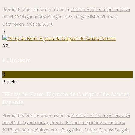
Premio Hislibris literatura histórica:
Premio Hislibris mejor autor/a
novel 2024 (ganador/a)
Subgéneros:
Intriga-Misterio
Temas:
Beethoven
,
Música
,
S. XIX
5
8.2
P. Hislibris
8
P. plebe
"El rey de Nemi. El juicio de Calígula" de Sandra
Parente
Premio Hislibris literatura histórica:
Premio Hislibris mejor autor/a
novel 2017 (ganador/a)
,
Premio Hislibris mejor novela histórica
2017 (ganador/a)
Subgéneros:
Biográfico
,
Político
Temas:
Calígula
,