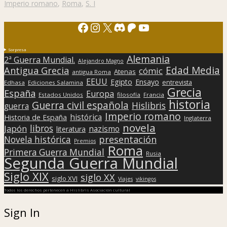
Imperio romano
,
Roma
,
S. I
Facebook
Instagram
X
Discord
Patreon
YouTube
Sorpresa
Alemania
2ª Guerra Mundial.
Alejandro Magno
Edad Media
Antigua Grecia
cómic
Atenas
antigua Roma
EEUU
Egipto
Ensayo
entrevista
Edhasa
Ediciones Salamina
Grecia
España
Europa
Estados Unidos
filosofía
Francia
historia
Guerra civil española
Hislibris
guerra
Imperio romano
histórica
Historia de España
Inglaterra
novela
libros
Japón
nazismo
literatura
presentación
Novela histórica
Premios
Roma
Primera Guerra Mundial
Rusia
Segunda Guerra Mundial
Siglo XIX
siglo XX
siglo XVI
Viajes
vikingos
Todos los derechos pertenecen a Hislibris Asociación cultural
Sign In