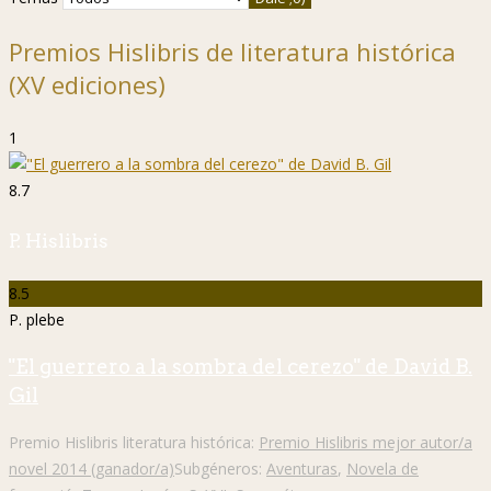
Premios Hislibris de literatura histórica
(XV ediciones)
1
8.7
P. Hislibris
8.5
P. plebe
"El guerrero a la sombra del cerezo" de David B.
Gil
Premio Hislibris literatura histórica:
Premio Hislibris mejor autor/a
novel 2014 (ganador/a)
Subgéneros:
Aventuras
,
Novela de