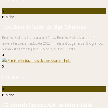
5.5
P. plebe
"Los libros de Jacob" de Olga Tokarczuk
Premio Hislibris literatura histórica:
Premio Hislibris a la mejor
novela histórica traducida 2023 (finalista)
Subgéneros:
Biográfico
,
humanista
Temas:
judío
,
Polonia
,
S. XVIII
,
Secta
4
5
P. Hislibris
8
P. plebe
«El misterio Razumovski» de Martín Llade