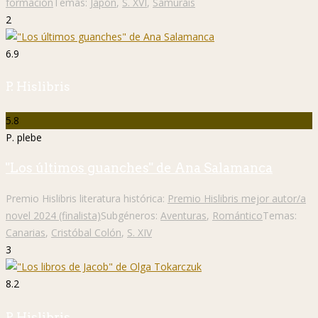
formación
Temas:
Japón
,
S. XVI
,
Samuráis
2
6.9
P. Hislibris
5.8
P. plebe
"Los últimos guanches" de Ana Salamanca
Premio Hislibris literatura histórica:
Premio Hislibris mejor autor/a
novel 2024 (finalista)
Subgéneros:
Aventuras
,
Romántico
Temas:
Canarias
,
Cristóbal Colón
,
S. XIV
3
8.2
P. Hislibris