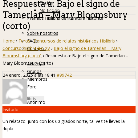
Respuesta a: Bajo el signo de
Ficción
No ficción
Tamerlan – Mary Bloomsbury
Premios Hislibris de literatura histórica
(corto)
Info
Sobre nosotros
Home
›
Foros
›
Concursos de relatos hist�ricos Hislibris
›
FAQs
Concurso hislibre�o XV
›
Bajo el signo de Tamerlan – Mary
Contacto
Bloomsbury (corto)
›
Respuesta a: Bajo el signo de Tamerlan –
Hislibreños
Mary Bloomsbury (corto)
Actividad
Grupos
24 enero, 2025 a las 18:41
#99742
Miembros
Foro
Anónimo
Invitado
Un relatazo: junto con los 60 grados norte, tal vez te lleves la
dupla.