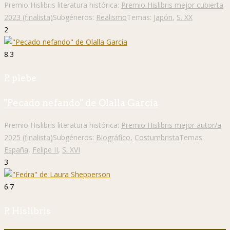
Premio Hislibris literatura histórica:
Premio Hislibris mejor cubierta
2023 (finalista)
Subgéneros:
Realismo
Temas:
Japón
,
S. XX
2
8.3
P. plebe
"Pecado nefando" de Olalla García
Premio Hislibris literatura histórica:
Premio Hislibris mejor autor/a
2025 (finalista)
Subgéneros:
Biográfico
,
Costumbrista
Temas:
España
,
Felipe II
,
S. XVI
3
6.7
P. Hislibris