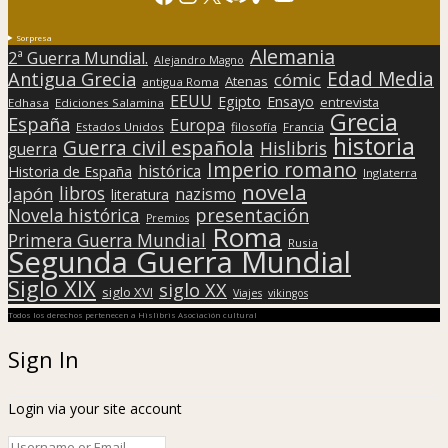
Sorpresa
Alemania
2ª Guerra Mundial.
Alejandro Magno
Edad Media
Antigua Grecia
cómic
Atenas
antigua Roma
EEUU
Egipto
Ensayo
entrevista
Edhasa
Ediciones Salamina
Grecia
España
Europa
Estados Unidos
filosofía
Francia
historia
Guerra civil española
Hislibris
guerra
Imperio romano
histórica
Historia de España
Inglaterra
novela
libros
Japón
nazismo
literatura
presentación
Novela histórica
Premios
Roma
Primera Guerra Mundial
Rusia
Segunda Guerra Mundial
Siglo XIX
siglo XX
siglo XVI
Viajes
vikingos
Todos los derechos pertenecen a Hislibris Asociación cultural
Sign In
Login via your site account