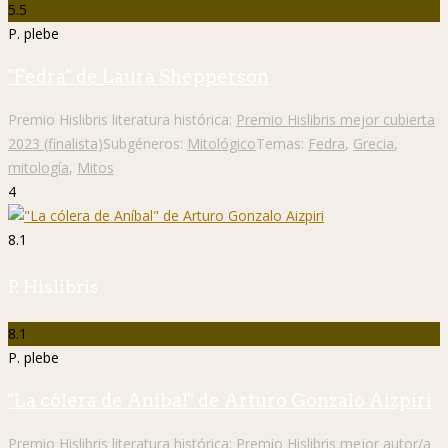
5.5
P. plebe
"Fedra" de Laura Shepperson
Premio Hislibris literatura histórica:
Premio Hislibris mejor cubierta
2023 (finalista)
Subgéneros:
Mitológico
Temas:
Fedra
,
Grecia
,
mitología
,
Mitos
4
8.1
P. Hislibris
8.1
P. plebe
"La cólera de Aníbal" de Arturo Gonzalo Aizpiri
Premio Hislibris literatura histórica:
Premio Hislibris mejor autor/a