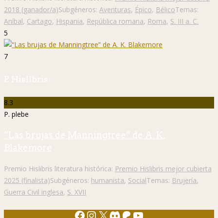
2018 (ganador/a)
Subgéneros:
Aventuras
,
Épico
,
Bélico
Temas:
Aníbal
,
Cartago
,
Hispania
,
República romana
,
Roma
,
S. III a. C.
5
7
P. Hislibris
8.3
P. plebe
“Las brujas de Manningtree” de A. K.
Blakemore
Premio Hislibris literatura histórica:
Premio Hislibris mejor cubierta
2025 (finalista)
Subgéneros:
humanista
,
Social
Temas:
Brujería
,
Guerra Civil inglesa
,
S. XVII
Facebook
Instagram
X
Discord
Patreon
YouTube