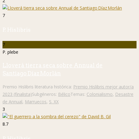
2
7
P. Hislibris
7
P. plebe
Lloverá tierra seca sobre Annual de
Santiago Díaz Morlán
Premio Hislibris literatura histórica:
Premio Hislibris mejor autor/a
2023 (finalista)
Subgéneros:
Bélico
Temas:
Colonialismo
,
Desastre
de Annual
,
Marruecos
,
S. XX
3
8.7
P. Hislibris