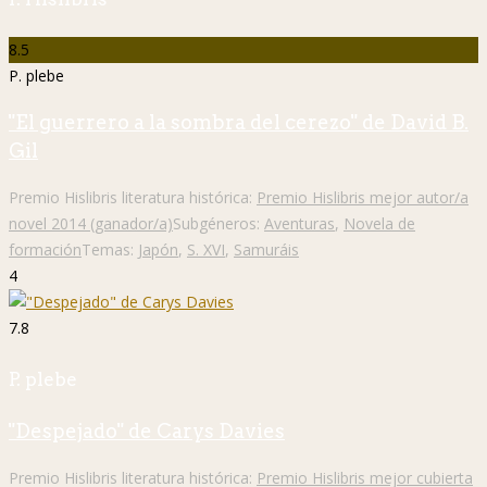
8.5
P. plebe
"El guerrero a la sombra del cerezo" de David B.
Gil
Premio Hislibris literatura histórica:
Premio Hislibris mejor autor/a
novel 2014 (ganador/a)
Subgéneros:
Aventuras
,
Novela de
formación
Temas:
Japón
,
S. XVI
,
Samuráis
4
7.8
P. plebe
"Despejado" de Carys Davies
Premio Hislibris literatura histórica:
Premio Hislibris mejor cubierta