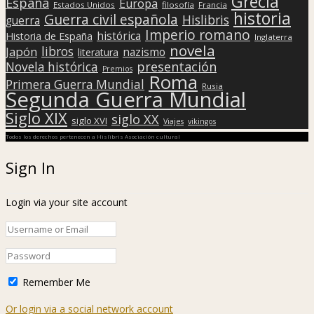
Grecia
España
Europa
Estados Unidos
filosofía
Francia
historia
Guerra civil española
Hislibris
guerra
Imperio romano
histórica
Historia de España
Inglaterra
novela
libros
Japón
nazismo
literatura
presentación
Novela histórica
Premios
Roma
Primera Guerra Mundial
Rusia
Segunda Guerra Mundial
Siglo XIX
siglo XX
siglo XVI
Viajes
vikingos
Todos los derechos pertenecen a Hislibris Asociación cultural
Sign In
Login via your site account
Remember Me
Or login via a social network account