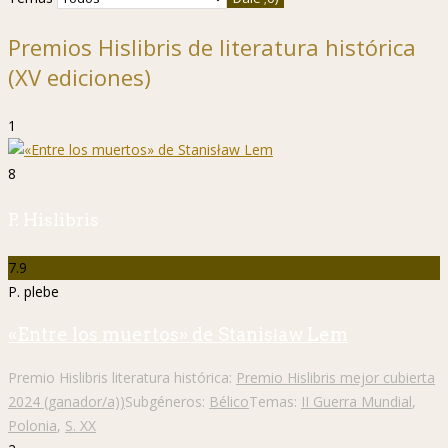
Premios Hislibris de literatura histórica
(XV ediciones)
1
8
P. Hislibris
7.9
P. plebe
«Entre los muertos» de Stanisław Lem
Premio Hislibris literatura histórica:
Premio Hislibris mejor cubierta
2024 (ganador/a))
Subgéneros:
Bélico
Temas:
II Guerra Mundial
,
Polonia
,
S. XX