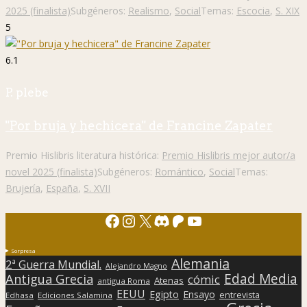
2025 (finalista)
Subgéneros:
Realismo
,
Social
Temas:
Escocia
,
S. XIX
5
6.1
P. plebe
"Por bruja y hechicera" de Francine Zapater
Premio Hislibris literatura histórica:
Premio Hislibris mejor autor/a
novel 2025 (finalista)
Subgéneros:
Romántico
,
Social
Temas:
Brujería
,
España
,
S. XVII
Facebook
Instagram
X
Discord
Patreon
YouTube
Sorpresa
Alemania
2ª Guerra Mundial.
Alejandro Magno
Edad Media
Antigua Grecia
cómic
Atenas
antigua Roma
EEUU
Egipto
Ensayo
entrevista
Edhasa
Ediciones Salamina