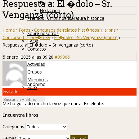
Respuesta a: El �dolo – Sr.
Ficción
No ficción
Venganza (corto)
Premios Hislibris de literatura histórica
Info
Home
›
Foros
›
Concursos de relatos hist�ricos Hislibris
›
Sobre nosotros
Concurso hislibre�o XV
›
El �dolo – Sr. Venganza (corto)
›
FAQs
Respuesta a: El �dolo – Sr. Venganza (corto)
Contacto
Hislibreños
5 enero, 2025 a las 09:20
#99906
Actividad
Grupos
Miembros
Anónimo
Foro
Invitado
Me ha gustado mucho la voz que narra. Excelente.
Encuentra libros
Categorías
Temas