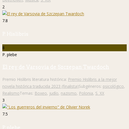
2
7.8
P. Hislibris
8
P. plebe
El rey de Varsovia de Szczepan Twardoch
Premio Hislibris literatura histórica:
Premio Hislibris a la mejor
novela histórica traducida 2023 (finalista)
Subgéneros:
psicológico
,
Realismo
Temas:
Boxeo
,
judío
,
nazismo
,
Polonia
,
S. XX
3
7.5
P. plebe