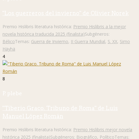
"Los guerreros del invierno" de Olivier Norek
Premio Hislibris literatura histórica:
Premio Hislibris a la mejor
novela histórica traducida 2025 (finalista)
Subgéneros:
Bélico
Temas:
Guerra de Invierno
,
II Guerra Mundial
,
S. XX
,
Simo
Häyhä
4
8
P. plebe
"Tiberio Graco. Tribuno de Roma" de Luis
Manuel López Román
Premio Hislibris literatura histórica:
Premio Hislibris mejor novela
histórica 2025 (finalista)
Subgéneros:
Biográfico
,
Político
Temas: