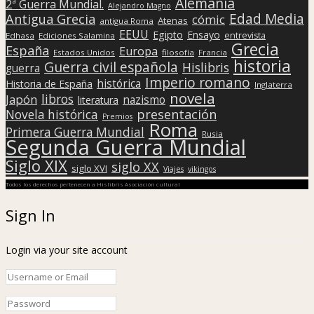
Alemania
2ª Guerra Mundial.
Alejandro Magno
Edad Media
Antigua Grecia
cómic
Atenas
antigua Roma
EEUU
Egipto
Ensayo
entrevista
Edhasa
Ediciones Salamina
Grecia
España
Europa
Estados Unidos
filosofía
Francia
historia
Guerra civil española
Hislibris
guerra
Imperio romano
histórica
Historia de España
Inglaterra
novela
libros
Japón
nazismo
literatura
presentación
Novela histórica
Premios
Roma
Primera Guerra Mundial
Rusia
Segunda Guerra Mundial
Siglo XIX
siglo XX
siglo XVI
Viajes
vikingos
Todos los derechos pertenecen a Hislibris Asociación cultural
Sign In
Login via your site account