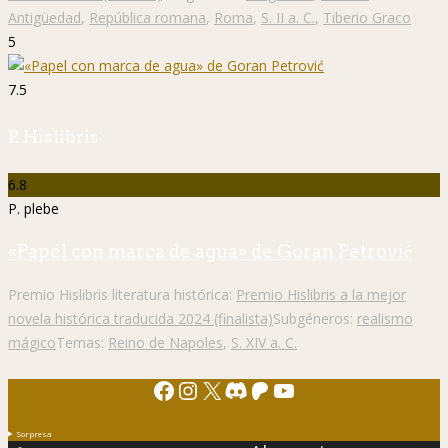
Antigüedad
,
República romana
,
Roma
,
S. II a. C.
,
Tiberio Graco
5
7.5
P. Hislibris
6.8
P. plebe
«Papel con marca de agua» de Goran Petrović
Premio Hislibris literatura histórica:
Premio Hislibris a la mejor
novela histórica traducida 2024 (finalista)
Subgéneros:
realismo
mágico
Temas:
Reino de Napoles
,
S. XIV a. C.
Facebook
Instagram
X
Discord
Patreon
YouTube
Sorpresa