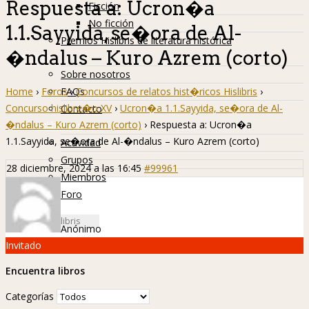
Respuesta a: Ucron�a
Ficción
No ficción
1.1.Sayyida, se�ora de Al-
Premios Hislibris de literatura histórica
�ndalus – Kuro Azrem (corto)
Info
Sobre nosotros
Home
›
Foros
›
Concursos de relatos hist�ricos Hislibris
›
FAQs
Concurso hislibre�o XV
›
Ucron�a 1.1.Sayyida, se�ora de Al-
Contacto
�ndalus – Kuro Azrem (corto)
›
Respuesta a: Ucron�a
Hislibreños
1.1.Sayyida, se�ora de Al-�ndalus – Kuro Azrem (corto)
Actividad
Grupos
28 diciembre, 2024 a las 16:45
#99961
Miembros
Foro
Anónimo
Invitado
Encuentra libros
Categorías