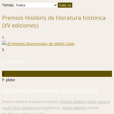
Temas
Premios Hislibris de literatura histórica
(XV ediciones)
1
5
P. Hislibris
8
P. plebe
«El misterio Razumovski» de Martín Llade
Premio Hislibris literatura histórica:
Premio Hislibris mejor autor/a
novel 2024 (ganador/a)
Subgéneros:
Intriga-Misterio
Temas:
Beethoven
,
Música
,
S. XIX