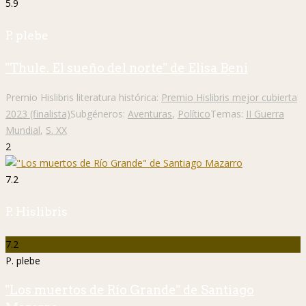
5.9
P. plebe
"Thule. El sueño del norte" de Elisa Beni
Premio Hislibris literatura histórica:
Premio Hislibris mejor cubierta
2023 (finalista)
Subgéneros:
Aventuras
,
Político
Temas:
II Guerra
Mundial
,
S. XX
2
7.2
P. Hislibris
7.2
P. plebe
"Los muertos de Río Grande" de Santiago