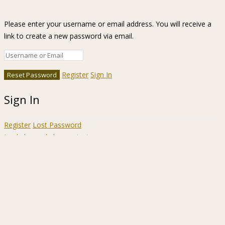
Please enter your username or email address. You will receive a
link to create a new password via email.
Register
Sign In
Sign In
Register
Lost Password
Ir a la barra de herramientas
Acerca
WordPress.org
de
Documentación
WordPress
Aprende WordPress
Soporte
Sugerencias
Acceder