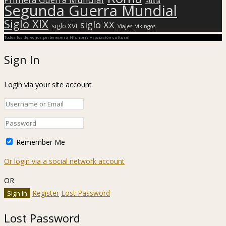
Rusia
Segunda Guerra Mundial
Siglo XIX
siglo XX
siglo XVI
Viajes
vikingos
Todos los derechos pertenecen a Hislibris Asociación cultural
Sign In
Login via your site account
Remember Me
Or login via a social network account
OR
Register
Lost Password
Lost Password