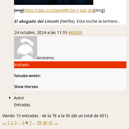
[img]
https://i.ibb.co/S0xpHWh/Sin-t-tulo.jpg
[/img]
El abogado del Lincoln
(Netflix). Esta noche la termino…
24 octubre, 2024 a las 11:33
#83309
Anónimo
Invitado
farsalia wrote:
Slow Horses
Autor
Entradas
Viendo 15 entradas - de la 76 a la 90 (de un total de 601)
←
1
2
3
…
5
6
7
…
39
40
41
→