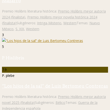
Mazarro
Premio Hislibris literatura histórica:
Premio Hislibris mejor autor/a
2024 (finalista)
,
Premio Hislibris mejor novela histórica 2024
(finalista)
Subgéneros:
Intriga-Misterio
,
Western
Temas:
Nuevo
México
,
S. XIX
,
Western
3
5
P. Hislibris
7.9
P. plebe
“Los hijos de la sal” de Luis Bertomeu Contreras
Premio Hislibris literatura histórica:
Premio Hislibris mejor autor/a
novel 2025 (finalista)
Subgéneros:
Bélico
Temas:
Guerra de la
Independencia española