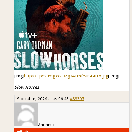
[img]
https://i.postimg.cc/DZg74Tmf/Sin-t-tulo.jpg
[/img]
Slow Horses
19 octubre, 2024 a las 06:48
#83305
Anónimo
Invitado