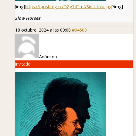
[img]
https://i.postimg.cc/DZg74Tmf/Sin-t-tulo.jpg
[/img]
Slow Horses
18 octubre, 2024 a las 09:08
#94508
Anónimo
Invitado