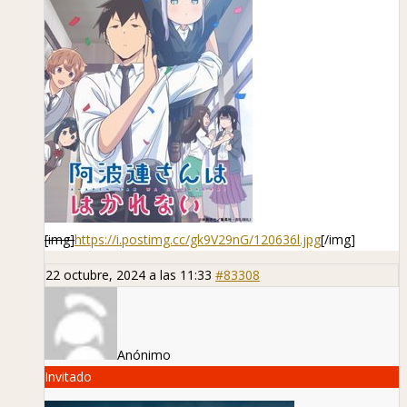
[img]
https://i.postimg.cc/gk9V29nG/120636l.jpg
[/img]
22 octubre, 2024 a las 11:33
#83308
Anónimo
Invitado