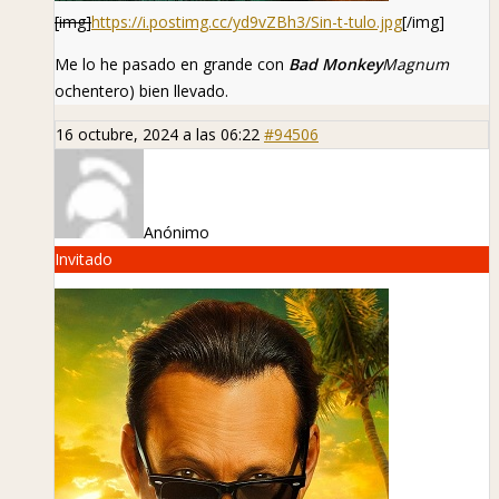
[img]
https://i.postimg.cc/yd9vZBh3/Sin-t-tulo.jpg
[/img]
Me lo he pasado en grande con
Bad Monkey
Magnum
ochentero) bien llevado.
16 octubre, 2024 a las 06:22
#94506
Anónimo
Invitado