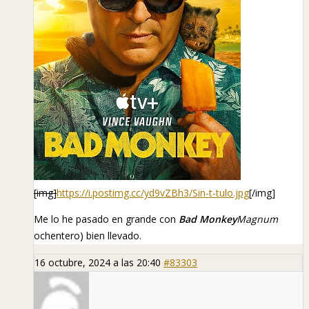
[img]
https://i.postimg.cc/yd9vZBh3/Sin-t-tulo.jpg
[/img]
Me lo he pasado en grande con
Bad Monkey
Magnum
ochentero) bien llevado.
16 octubre, 2024 a las 20:40
#83303