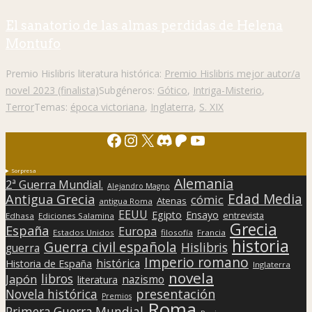
El sanatorio de las almas perdidas de Helena
Montufo
Premio Hislibris literatura histórica:
Premio Hislibris mejor autor/a
novel 2023 (finalista)
Subgéneros:
Gótico
,
Intriga-Misterio
,
Terror
Temas:
época victoriana
,
Inglaterra
,
S. XIX
Facebook
Instagram
X
Discord
Patreon
YouTube
Sorpresa
Alemania
2ª Guerra Mundial.
Alejandro Magno
Edad Media
Antigua Grecia
cómic
Atenas
antigua Roma
EEUU
Egipto
Ensayo
entrevista
Edhasa
Ediciones Salamina
Grecia
España
Europa
Estados Unidos
filosofía
Francia
historia
Guerra civil española
Hislibris
guerra
Imperio romano
histórica
Historia de España
Inglaterra
novela
libros
Japón
nazismo
literatura
presentación
Novela histórica
Premios
Roma
Primera Guerra Mundial