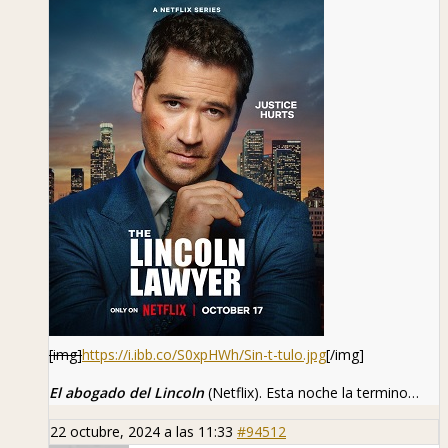
[img]
https://i.ibb.co/S0xpHWh/Sin-t-tulo.jpg
[/img]
El abogado del Lincoln
(Netflix). Esta noche la termino…
22 octubre, 2024 a las 11:33
#94512