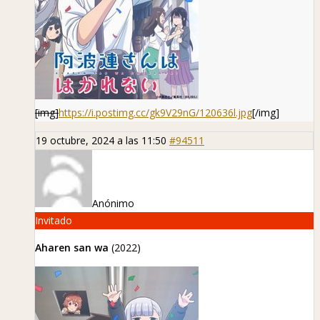
[img]
https://i.postimg.cc/gk9V29nG/120636l.jpg
[/img]
19 octubre, 2024 a las 11:50
#94511
Anónimo
Invitado
Aharen san wa
(2022)