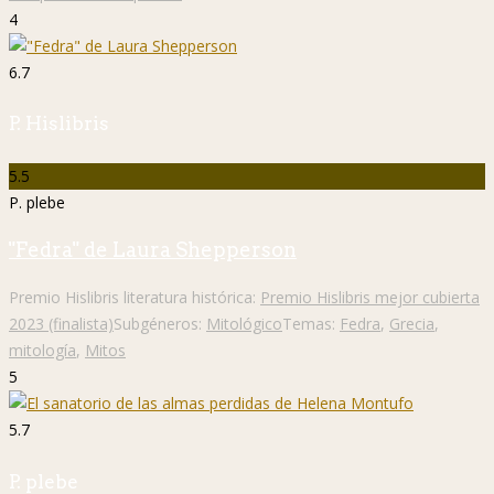
4
6.7
P. Hislibris
5.5
P. plebe
"Fedra" de Laura Shepperson
Premio Hislibris literatura histórica:
Premio Hislibris mejor cubierta
2023 (finalista)
Subgéneros:
Mitológico
Temas:
Fedra
,
Grecia
,
mitología
,
Mitos
5
5.7
P. plebe