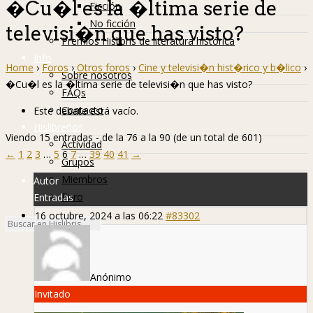
�Cu�l es la �ltima serie de
Ficción
No ficción
televisi�n que has visto?
Premios Hislibris de literatura histórica
Info
Home
›
Foros
›
Otros foros
›
Cine y televisi�n hist�rico y b�lico
›
Sobre nosotros
�Cu�l es la �ltima serie de televisi�n que has visto?
FAQs
Contacto
Este debate está vacío.
Hislibreños
Viendo 15 entradas - de la 76 a la 90 (de un total de 601)
Actividad
←
1
2
3
…
5
6
7
…
39
40
41
→
Grupos
Miembros
Autor
Foro
Entradas
16 octubre, 2024 a las 06:22
#83302
Anónimo
Invitado