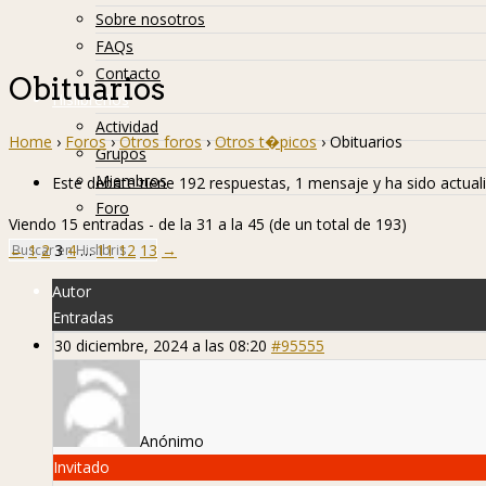
Sobre nosotros
FAQs
Contacto
Obituarios
Hislibreños
Actividad
Home
›
Foros
›
Otros foros
›
Otros t�picos
›
Obituarios
Grupos
Miembros
Este debate tiene 192 respuestas, 1 mensaje y ha sido actual
Foro
Viendo 15 entradas - de la 31 a la 45 (de un total de 193)
←
1
2
3
4
…
11
12
13
→
Autor
Entradas
30 diciembre, 2024 a las 08:20
#95555
Anónimo
Invitado