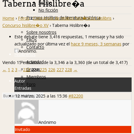
Taberna Hislibre�a
Ficción
No ficción
Premios Hislibris de literatura histórica
Home
›
Foros
›
Concursos de relatos hist�ricos Hislibris
›
Info
Concurso hislibre�o XV
›
Taberna Hislibre�a
Sobre nosotros
Este debate tiene 3,416 respuestas, 1 mensaje y ha sido
FAQs
actualizado por última vez el
hace 9 meses, 3 semanas
por
Contacto
Anónimo
.
Hislibreños
Actividad
Viendo 15 entradas - de la 3,346 a la 3,360 (de un total de 3,417)
Grupos
←
1
2
3
…
223
224
225
226
227
228
→
Miembros
Autor
Foro
Entradas
12 marzo, 2025 a las 15:36
#82200
Anónimo
Invitado