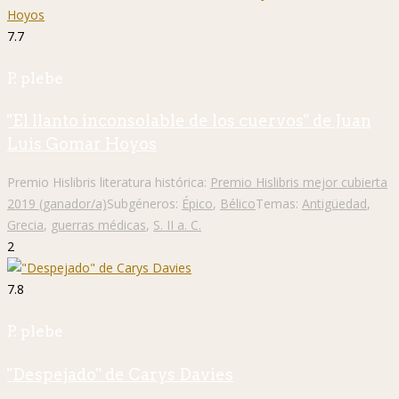
7.7
P. plebe
"El llanto inconsolable de los cuervos" de Juan
Luis Gomar Hoyos
Premio Hislibris literatura histórica:
Premio Hislibris mejor cubierta
2019 (ganador/a)
Subgéneros:
Épico
,
Bélico
Temas:
Antigüedad
,
Grecia
,
guerras médicas
,
S. II a. C.
2
7.8
P. plebe
"Despejado" de Carys Davies