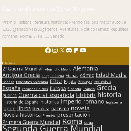
Los idus de enero de Javier Negrete
Premio Hislibris literatura histórica:
Premio Hislibris mejor autor/a
2023 (ganador/a)
Subgéneros:
Aventuras
,
Político
Temas:
República
romana
,
Roma
,
S. I a. C.
,
Senado
Facebook
Instagram
X
Discord
Patreon
YouTube
Sorpresa
Alemania
2ª Guerra Mundial.
Alejandro Magno
Edad Media
Antigua Grecia
cómic
Atenas
antigua Roma
EEUU
Egipto
Ensayo
entrevista
Edhasa
Ediciones Salamina
Grecia
España
Europa
Estados Unidos
filosofía
Francia
historia
Guerra civil española
Hislibris
guerra
Imperio romano
histórica
Historia de España
Inglaterra
novela
libros
Japón
nazismo
literatura
presentación
Novela histórica
Premios
Roma
Primera Guerra Mundial
Rusia
Segunda Guerra Mundial