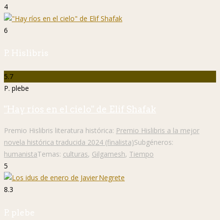
4
6
P. Hislibris
5.7
P. plebe
"Hay ríos en el cielo" de Elif Shafak
Premio Hislibris literatura histórica:
Premio Hislibris a la mejor
novela histórica traducida 2024 (finalista)
Subgéneros:
humanista
Temas:
culturas
,
Gilgamesh
,
Tiempo
5
8.3
P. plebe