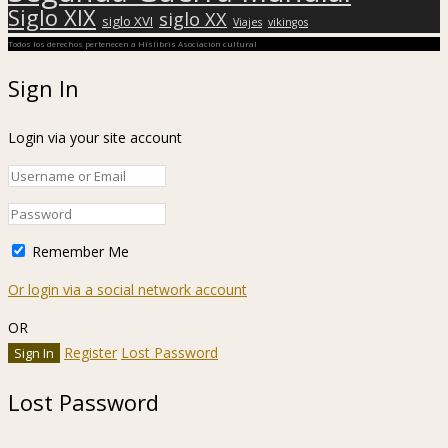
Siglo XIX
siglo XX
siglo XVI
Viajes
vikingos
Todos los derechos pertenecen a Hislibris Asociación cultural
Sign In
Login via your site account
Remember Me
Or login via a social network account
OR
Register
Lost Password
Lost Password