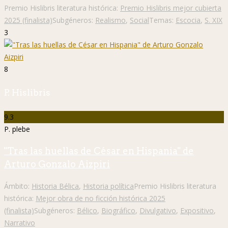
Premio Hislibris literatura histórica:
Premio Hislibris mejor cubierta
2025 (finalista)
Subgéneros:
Realismo
,
Social
Temas:
Escocia
,
S. XIX
3
8
P. Hislibris
9.3
P. plebe
"Tras las huellas de César en Hispania" de
Arturo Gonzalo Aizpiri
Ámbito:
Historia Bélica
,
Historia política
Premio Hislibris literatura
histórica:
Mejor obra de no ficción histórica 2025
(finalista)
Subgéneros:
Bélico
,
Biográfico
,
Divulgativo
,
Expositivo
,
Narrativo