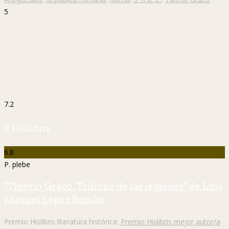
5
7.2
P. Hislibris
6.8
P. plebe
"Tiberio Graco. Tribuno de las legiones" de Luis
Manuel López Román
Premio Hislibris literatura histórica:
Premio Hislibris mejor autor/a