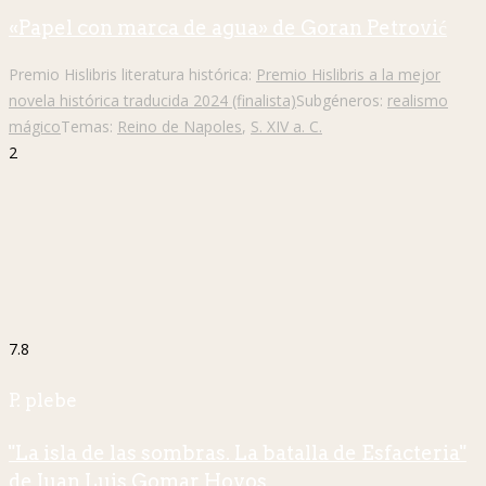
«Papel con marca de agua» de Goran Petrović
Premio Hislibris literatura histórica:
Premio Hislibris a la mejor
novela histórica traducida 2024 (finalista)
Subgéneros:
realismo
mágico
Temas:
Reino de Napoles
,
S. XIV a. C.
2
7.8
P. plebe
"La isla de las sombras. La batalla de Esfacteria"
de Juan Luis Gomar Hoyos