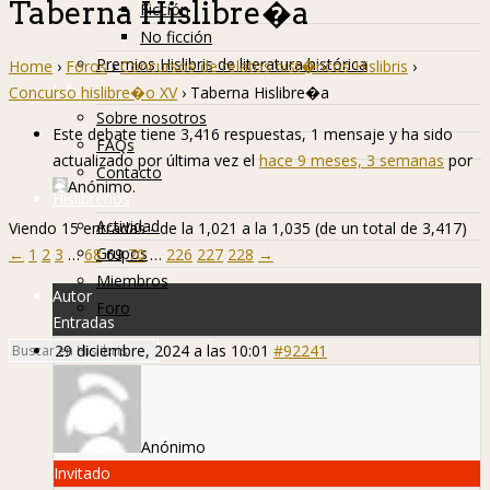
Taberna Hislibre�a
Ficción
No ficción
Premios Hislibris de literatura histórica
Home
›
Foros
›
Concursos de relatos hist�ricos Hislibris
›
Info
Concurso hislibre�o XV
›
Taberna Hislibre�a
Sobre nosotros
Este debate tiene 3,416 respuestas, 1 mensaje y ha sido
FAQs
actualizado por última vez el
hace 9 meses, 3 semanas
por
Contacto
Anónimo
.
Hislibreños
Actividad
Viendo 15 entradas - de la 1,021 a la 1,035 (de un total de 3,417)
Grupos
←
1
2
3
…
68
69
70
…
226
227
228
→
Miembros
Autor
Foro
Entradas
29 diciembre, 2024 a las 10:01
#92241
Anónimo
Invitado