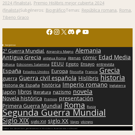
2024 (finalista)
,
Premio Hislibris mejor cubierta 2024
(finalista)
Subgéneros:
Biográfico
Temas:
República romana
,
Roma
,
Tiberio Graco
Facebook
Instagram
X
Discord
Patreon
YouTube
Sorpresa
Alemania
2ª Guerra Mundial.
Alejandro Magno
Edad Media
Antigua Grecia
cómic
Atenas
antigua Roma
EEUU
Egipto
Ensayo
entrevista
Edhasa
Ediciones Salamina
Grecia
España
Europa
Estados Unidos
filosofía
Francia
historia
Guerra civil española
Hislibris
guerra
Imperio romano
histórica
Historia de España
Inglaterra
novela
libros
Japón
nazismo
literatura
presentación
Novela histórica
Premios
Roma
Primera Guerra Mundial
Rusia
Segunda Guerra Mundial
Siglo XIX
siglo XX
siglo XVI
Viajes
vikingos
Todos los derechos pertenecen a Hislibris Asociación cultural