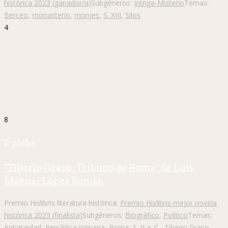
histórica 2023 (ganador/a)
Subgéneros:
Intriga-Misterio
Temas:
Berceo
,
monasterio
,
monjes
,
S. XIII
,
Silos
4
8
P. plebe
"Tiberio Graco. Tribuno de Roma" de Luis
Manuel López Román
Premio Hislibris literatura histórica:
Premio Hislibris mejor novela
histórica 2025 (finalista)
Subgéneros:
Biográfico
,
Político
Temas:
Antigüedad
,
República romana
,
Roma
,
S. II a. C.
,
Tiberio Graco