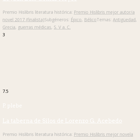
Premio Hislibris literatura histórica:
Premio Hislibris mejor autor/a
novel 2017 (finalista)
Subgéneros:
Épico
,
Bélico
Temas:
Antigüedad
,
Grecia
,
guerras médicas
,
S. V a. C.
3
7.5
P. plebe
La taberna de Silos de Lorenzo G. Acebedo
Premio Hislibris literatura histórica:
Premio Hislibris mejor novela