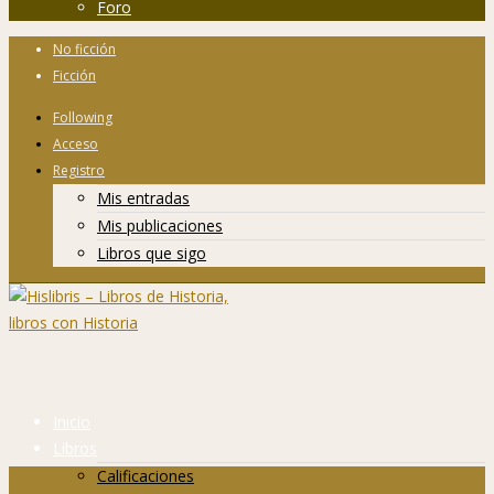
Foro
No ficción
Ficción
Following
Acceso
Registro
Mis entradas
Mis publicaciones
Libros que sigo
Inicio
Libros
Calificaciones