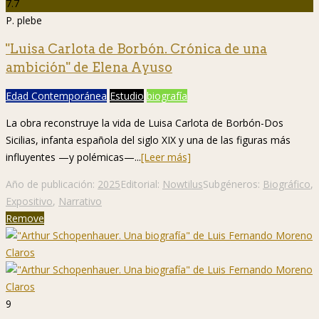
7.7
P. plebe
"Luisa Carlota de Borbón. Crónica de una
ambición" de Elena Ayuso
Edad Contemporánea
Estudio
biografía
La obra reconstruye la vida de Luisa Carlota de Borbón-Dos
Sicilias, infanta española del siglo XIX y una de las figuras más
influyentes —y polémicas—...
[Leer más]
Año de publicación:
2025
Editorial:
Nowtilus
Subgéneros:
Biográfico
,
Expositivo
,
Narrativo
Remove
9