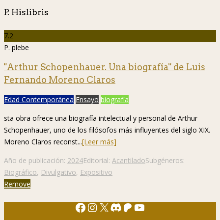
P. Hislibris
7.2
P. plebe
"Arthur Schopenhauer. Una biografía" de Luis
Fernando Moreno Claros
Edad Contemporánea
Ensayo
biografía
sta obra ofrece una biografía intelectual y personal de Arthur
Schopenhauer, uno de los filósofos más influyentes del siglo XIX.
Moreno Claros reconst...
[Leer más]
Año de publicación:
2024
Editorial:
Acantilado
Subgéneros:
Biográfico
,
Divulgativo
,
Expositivo
Remove
Facebook
Instagram
X
Discord
Patreon
YouTube