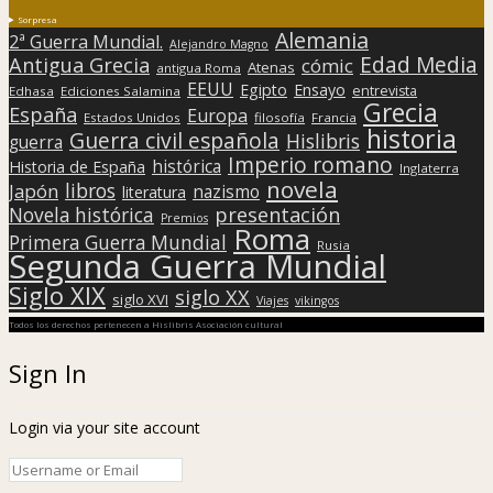
Sorpresa
Alemania
2ª Guerra Mundial.
Alejandro Magno
Edad Media
Antigua Grecia
cómic
Atenas
antigua Roma
EEUU
Egipto
Ensayo
entrevista
Edhasa
Ediciones Salamina
Grecia
España
Europa
Estados Unidos
filosofía
Francia
historia
Guerra civil española
Hislibris
guerra
Imperio romano
histórica
Historia de España
Inglaterra
novela
libros
Japón
nazismo
literatura
presentación
Novela histórica
Premios
Roma
Primera Guerra Mundial
Rusia
Segunda Guerra Mundial
Siglo XIX
siglo XX
siglo XVI
Viajes
vikingos
Todos los derechos pertenecen a Hislibris Asociación cultural
Sign In
Login via your site account