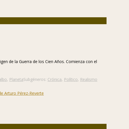
origen de la Guerra de los Cien Años. Comienza con el
albo
,
Planeta
Subgéneros:
Crónica
,
Político
,
Realismo