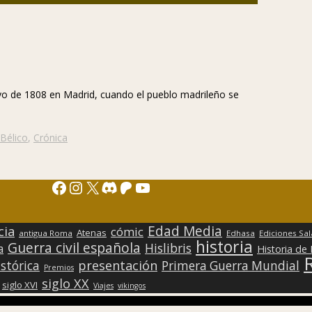
o de 1808 en Madrid, cuando el pueblo madrileño se
Bélico
,
Crónica
Facebook
Instagram
X
Discord
Patreon
YouTube
Edad Media
cia
cómic
Atenas
antigua Roma
Edhasa
Ediciones Sa
historia
Guerra civil española
Hislibris
a
Historia de
presentación
stórica
Primera Guerra Mundial
Premios
siglo XX
siglo XVI
Viajes
vikingos