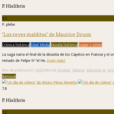
P. Hislibris
8.3
P. plebe
"Los reyes malditos" de Maurice Druon
Crónica histórica
Edad Media
Novela histórica
Sagas y series
La saga narra el final de la dinastía de los Capetos en Francia y el 
reinado de Felipe IV “el He...
[Leer más]
Año de publicación:
1955
Editorial:
Booket
,
Edhasa
,
Ediciones B
,
Grij
Remove
7.8
P. Hislibris
7.2