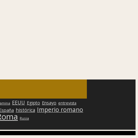
EEUU
Egipto
Ensayo
entrevista
lamina
Imperio romano
histórica
 España
Roma
Rusia