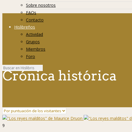
Sobre nosotros
FAQs
Contacto
Hislibreños
Actividad
Grupos
Miembros
Foro
Crónica histórica
9