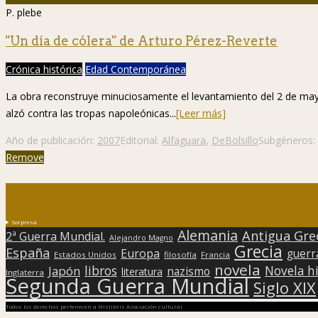
P. plebe
"Un día de cólera" de Arturo Pérez-Reverte
Crónica histórica
Edad Contemporánea
La obra reconstruye minuciosamente el levantamiento del 2 de may
alzó contra las tropas napoleónicas...
[Leer más]
Año de publicación:
2007
Editorial:
Alfaguara
,
DeBolsillo
Subgéneros:
Remove
Sorpresa
Alemania
Antigua Gre
2ª Guerra Mundial.
Alejandro Magno
Grecia
España
Europa
guerr
Estados Unidos
filosofía
Francia
novela
libros
Japón
Novela hi
nazismo
literatura
Inglaterra
Segunda Guerra Mundial
Siglo XIX
Todos los derechos pertenecen a Hislibris Asociación cultural