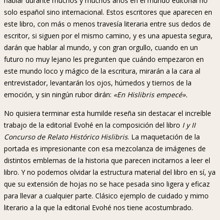
hablar durante muchos y muchos años en el mundo editorial no
solo español sino internacional. Estos escritores que aparecen en
este libro, con más o menos travesía literaria entre sus dedos de
escritor, si siguen por el mismo camino, y es una apuesta segura,
darán que hablar al mundo, y con gran orgullo, cuando en un
futuro no muy lejano les pregunten que cuándo empezaron en
este mundo loco y mágico de la escritura, mirarán a la cara al
entrevistador, levantarán los ojos, húmedos y tiernos de la
emoción, y sin ningún rubor dirán:
«En Hislibris empecé».
No quisiera terminar esta humilde reseña sin destacar el increíble
trabajo de la editorial Evohé en la composición del libro
I y II
Concurso de Relato Histórico Hislibris
. La maquetación de la
portada es impresionante con esa mezcolanza de imágenes de
distintos emblemas de la historia que parecen incitarnos a leer el
libro. Y no podemos olvidar la estructura material del libro en sí, ya
que su extensión de hojas no se hace pesada sino ligera y eficaz
para llevar a cualquier parte. Clásico ejemplo de cuidado y mimo
literario a la que la editorial Evohé nos tiene acostumbrado.