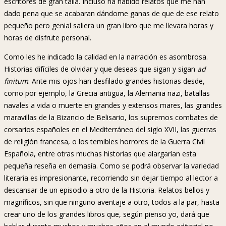
escritores de gran talla. Incluso ha habido relatos que me han
dado pena que se acabaran dándome ganas de que de ese relato
pequeño pero genial saliera un gran libro que me llevara horas y
horas de disfrute personal.
Como les he indicado la calidad en la narración es asombrosa.
Historias difíciles de olvidar y que deseas que sigan y sigan
ad
finitum
. Ante mis ojos han desfilado grandes historias desde,
como por ejemplo, la Grecia antigua, la Alemania nazi, batallas
navales a vida o muerte en grandes y extensos mares, las grandes
maravillas de la Bizancio de Belisario, los supremos combates de
corsarios españoles en el Mediterráneo del siglo XVII, las guerras
de religión francesa, o los temibles horrores de la Guerra Civil
Española, entre otras muchas historias que alargarían esta
pequeña reseña en demasía. Como se podrá observar la variedad
literaria es impresionante, recorriendo sin dejar tiempo al lector a
descansar de un episodio a otro de la Historia. Relatos bellos y
magníficos, sin que ninguno aventaje a otro, todos a la par, hasta
crear uno de los grandes libros que, según pienso yo, dará que