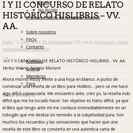
Ficción
I Y II CONCURSO DE RELATO
No ficción
HISTÓRICO HISLIBRIS – VV.
Premios Hislibris de literatura histórica
AA.
Info
Sobre nosotros
FAQs
Balbo
12 julio, 2010
35 Comentarios
741 vistas
Concursos
,
Otras
Contacto
especialidades históricas
Hislibreños
Actividad
Verba Volant, Scripta Manent
Grupos
Miembros
Ahora mismo estoy frente a una hoja en blanco. A punto de
Foro
comenzar una reseña de un libro para Hislibris… pero se me hace
algo difícil comenzarla. Me encuentro ante, creo yo, la reseña más
difícil que me ha tocado hacer. Ser objetivo es harto difícil, ya que
el libro que tengo ante mí me conduce irremediablemente en un
tobogán que me desliza sin remedio a la subjetividad pura. Son
muchos los recuerdos y las sensaciones que hacen que una
reseña de este libro se convierta en una autentica carta de