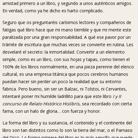
amistad primero a un libro, y segundo a unos auténticos amigos.
En verdad, como ya he dicho es harto complicado.
Seguro que os preguntaréis carísimos lectores y compañeros de
fatigas qué libro hace que mi mano tiemble y que mi mente este
paralizada por una gran responsabilidad. A qué ese pavor por un
trámite de escritura que muchas veces se convierte en rutina. Les
desvelaré el secreto: la inmortalidad. Convertir a un elemento
simple, como es un libro, con sus hojas y tapas, como tienen el
100% de los libros normalmente, en una pieza perenne del elenco
cultural, es una empresa titánica que pocos cerebros humanos
puedan hacer sin perder un poco la realidad que su entorno
fabrica. Pero bueno, sin ser un Balzac, ni Tolstoi, ni Cervantes,
intentaré poner mi humilde ladrillito para que este libro
I y II
concurso de Relato Histórico Hislibris
, sea recordado con cierta
fama, con un halo de gloria… con fuerza y honor.
La forma del libro y su sustancia, el contenido y el continente del
libro son tan distintos como lo son la tierra del mar, o el Parnaso
del Orco. La forma primera del libro es lo más sencillo que puede