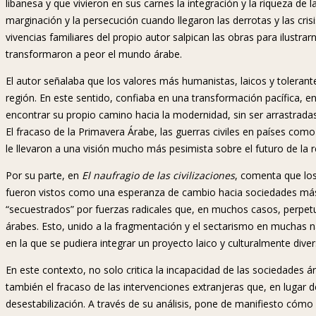
libanesa y que vivieron en sus carnes la integración y la riqueza d
marginación y la persecución cuando llegaron las derrotas y las cris
vivencias familiares del propio autor salpican las obras para ilust
transformaron a peor el mundo árabe.
El autor señalaba que los valores más humanistas, laicos y tolerante
región. En este sentido, confiaba en una transformación pacífica, e
encontrar su propio camino hacia la modernidad, sin ser arrastradas 
El fracaso de la Primavera Árabe, las guerras civiles en países como
le llevaron a una visión mucho más pesimista sobre el futuro de la r
Por su parte, en
El naufragio de las civilizaciones
, comenta que los
fueron vistos como una esperanza de cambio hacia sociedades má
“secuestrados” por fuerzas radicales que, en muchos casos, perpe
árabes. Esto, unido a la fragmentación y el sectarismo en muchas na
en la que se pudiera integrar un proyecto laico y culturalmente dive
En este contexto, no solo critica la incapacidad de las sociedades 
también el fracaso de las intervenciones extranjeras que, en lugar
desestabilización. A través de su análisis, pone de manifiesto cóm