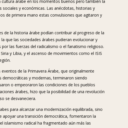
e la cultura árabe en los momentos buenos pero también la
is sociales y económicas. Las anécdotas, historias y
rarnos de primera mano estas convulsiones que agitaron y
s de la historia árabe podían contribuir al progreso de la
n la que las sociedades árabes pudieran evolucionar y
por las fuerzas del radicalismo o el fanatismo religioso.
 Siria y Libia, y el ascenso de movimientos como el ISIS
egión.
 eventos de la Primavera Árabe, que originalmente
s democráticas y modernas, terminaron siendo
tuaron o empeoraron las condiciones de los pueblos
ciones árabes, hizo que la posibilidad de una revolución
rso se desvaneciera.
árabes para alcanzar una modernización equilibrada, sino
 de apoyar una transición democrática, fomentaron la
o el islamismo radical ha fragmentado aún más las