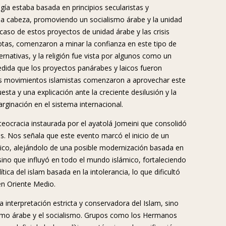
ogía estaba basada en principios secularistas y
la cabeza, promoviendo un socialismo árabe y la unidad
aso de estos proyectos de unidad árabe y las crisis
rotas, comenzaron a minar la confianza en este tipo de
ernativas, y la religión fue vista por algunos como un
edida que los proyectos panárabes y laicos fueron
nos movimientos islamistas comenzaron a aprovechar este
sta y una explicación ante la creciente desilusión y la
rginación en el sistema internacional.
 teocracia instaurada por el ayatolá Jomeini que consolidó
s. Nos señala que este evento marcó el inicio de un
ico, alejándolo de una posible modernización basada en
 sino que influyó en todo el mundo islámico, fortaleciendo
ica del islam basada en la intolerancia, lo que dificultó
en Oriente Medio.
a interpretación estricta y conservadora del Islam, sino
ismo árabe y el socialismo. Grupos como los Hermanos