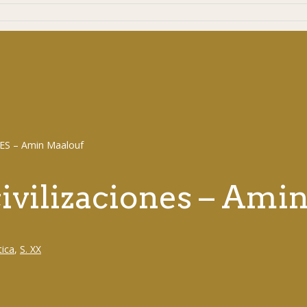
 civilizaciones – Am
tica
,
S. XX