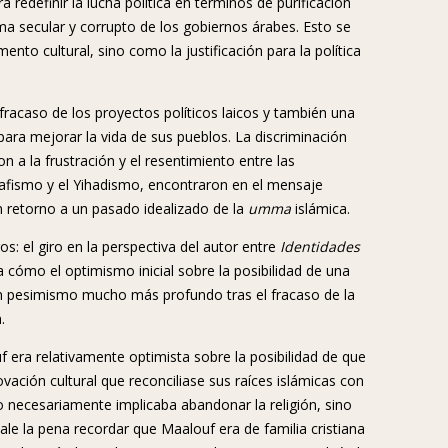
definir la lucha política en términos de purificación
ema secular y corrupto de los gobiernos árabes. Esto se
ento cultural, sino como la justificación para la política
fracaso de los proyectos políticos laicos y también una
para mejorar la vida de sus pueblos. La discriminación
n a la frustración y el resentimiento entre las
afismo y el Yihadismo, encontraron en el mensaje
 retorno a un pasado idealizado de la
umma
islámica.
s: el giro en la perspectiva del autor entre
Identidades
a cómo el optimismo inicial sobre la posibilidad de una
r un pesimismo mucho más profundo tras el fracaso de la
.
 era relativamente optimista sobre la posibilidad de que
ación cultural que reconciliase sus raíces islámicas con
o necesariamente implicaba abandonar la religión, sino
ale la pena recordar que Maalouf era de familia cristiana