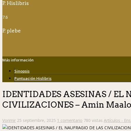
P. Hislibris
7.6
P. plebe
Más información
Sinopsis
Puntuación Hislibris
IDENTIDADES ASESINAS / EL
CIVILIZACIONES – Amin Maalo
Vorimir
25 septiembre, 2025
1 comentario
780 vistas
Artículos - En