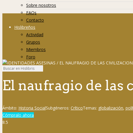
Sobre nosotros
FAQs
Contacto
Hislibreños
Actividad
Grupos
Miembros
Foro
El naufragio de las
Ámbito:
Historia Social
Subgéneros:
Crítico
Temas:
globalización
,
polí
Cómpralo ahora
8.5