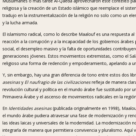
Musulmanes o más tarde Al-Qaeda aprovecharon este contexto para re
religiosa y la creación de un Estado islámico que reemplace el sist
tradujo en la instrumentalización de la religión no solo como un elem
y la lucha armada.
El islamismo radical, como lo describe Maalouf es una respuesta al 
reacción a la corrupción y a la incapacidad de los gobiernos árabes 
social, el desempleo masivo y la falta de oportunidades contribuyero
generaciones jóvenes. Estos movimientos extremistas, como el Sal
religioso una forma de redención y empoderamiento, apelando a un
Y, sin embargo, hay una gran diferencia de tono entre estos dos libro
asesinas
y
El naufragio de las civilizaciones
refleja de manera clar
revolución cultural y política en el mundo árabe fue sustituido po
Primavera Árabe y el ascenso de movimientos radicales en la región
En
Identidades asesinas
(publicada originalmente en 1998), Maalouf
el mundo árabe pudiera atravesar una fase de modernización y renov
las ideas laicas y universales de la modernidad. La modernización n
integrarla de manera que permitiera convivencia y pluralismo. Aquí v