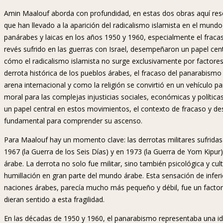
Amin Maalouf aborda con profundidad, en estas dos obras aquí rese
que han llevado a la aparición del radicalismo islamista en el mundo á
panárabes y laicas en los años 1950 y 1960, especialmente el fracas
revés sufrido en las guerras con Israel, desempeñaron un papel centr
cómo el radicalismo islamista no surge exclusivamente por factores
derrota histórica de los pueblos árabes, el fracaso del panarabismo 
arena internacional y como la religión se convirtió en un vehículo pa
moral para las complejas injusticias sociales, económicas y política
un papel central en estos movimientos, el contexto de fracaso y des
fundamental para comprender su ascenso.
Para Maalouf hay un momento clave: las derrotas militares sufridas
1967 (la Guerra de los Seis Días) y en 1973 (la Guerra de Yom Kipur
árabe. La derrota no solo fue militar, sino también psicológica y cu
humillación en gran parte del mundo árabe. Esta sensación de inferi
naciones árabes, parecía mucho más pequeño y débil, fue un factor
dieran sentido a esta fragilidad.
En las décadas de 1950 y 1960, el panarabismo representaba una id