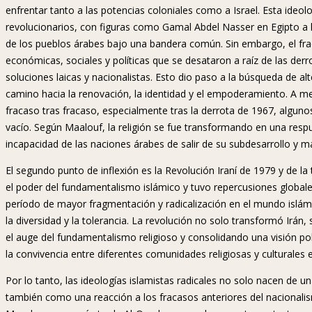
enfrentar tanto a las potencias coloniales como a Israel. Esta ideol
revolucionarios, con figuras como Gamal Abdel Nasser en Egipto a 
de los pueblos árabes bajo una bandera común. Sin embargo, el frac
económicas, sociales y políticas que se desataron a raíz de las der
soluciones laicas y nacionalistas. Esto dio paso a la búsqueda de alt
camino hacia la renovación, la identidad y el empoderamiento. A m
fracaso tras fracaso, especialmente tras la derrota de 1967, algu
vacío. Según Maalouf, la religión se fue transformando en una respue
incapacidad de las naciones árabes de salir de su subdesarrollo y ma
El segundo punto de inflexión es la Revolución Iraní de 1979 y de la
el poder del fundamentalismo islámico y tuvo repercusiones globale
período de mayor fragmentación y radicalización en el mundo islám
la diversidad y la tolerancia. La revolución no solo transformó Irán,
el auge del fundamentalismo religioso y consolidando una visión polít
la convivencia entre diferentes comunidades religiosas y culturales 
Por lo tanto, las ideologías islamistas radicales no solo nacen de un
también como una reacción a los fracasos anteriores del nacional