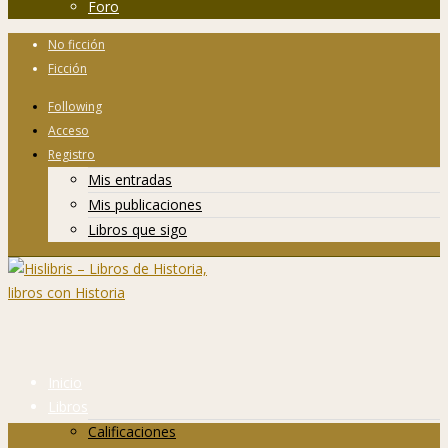
Foro
No ficción
Ficción
Following
Acceso
Registro
Mis entradas
Mis publicaciones
Libros que sigo
Inicio
Libros
Calificaciones