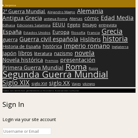
Sorpresa
Alemania
2ª Guerra Mundial.
Alejandro Magno
Edad Media
Antigua Grecia
cómic
Atenas
antigua Roma
EEUU
Egipto
Ensayo
entrevista
Edhasa
Ediciones Salamina
Grecia
España
Europa
Estados Unidos
filosofía
Francia
historia
Guerra civil española
Hislibris
guerra
Imperio romano
histórica
Historia de España
Inglaterra
novela
libros
Japón
nazismo
literatura
presentación
Novela histórica
Premios
Roma
Primera Guerra Mundial
Rusia
Segunda Guerra Mundial
Siglo XIX
siglo XX
siglo XVI
Viajes
vikingos
Todos los derechos pertenecen a Hislibris Asociación cultural
Sign In
Login via your site account