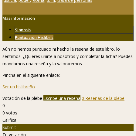
justicia
,
poder
,
Roma
,
S. III
,
trata de personas
Más información
Sipnosis
Puntuación Hislibris
Aún no hemos puntuado ni hecho la reseña de este libro, lo
sentimos. ¿Quieres unirte a nosotros y completar la ficha? Puedes
mandarnos una reseña y la valoraremos.
Pincha en el siguiente enlace:
Ser un hislibreño
Votación de la plebe
Escribe una reseña
0 Reseñas de la plebe
0
0
votos
Califica
Submit
Tu votación