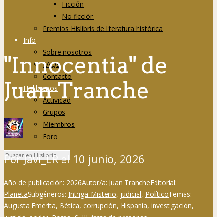
Ficción
No ficción
Premios Hislibris de literatura histórica
Info
Sobre nosotros
"Innocentia" de
FAQs
Contacto
Juan Tranche
Hislibreños
Actividad
Grupos
Miembros
Foro
Por
Javi_LR
el
10 junio, 2026
Año de publicación:
2026
Autor/a:
Juan Tranche
Editorial:
Planeta
Subgéneros:
Intriga-Misterio
,
judicial
,
Político
Temas:
Augusta Emerita
,
Bética
,
corrupción
,
Hispania
,
investigación
,