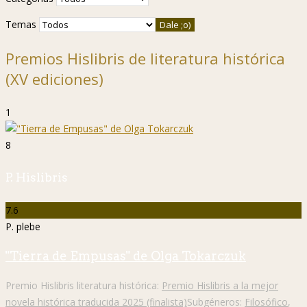
Temas
Premios Hislibris de literatura histórica
(XV ediciones)
1
8
P. Hislibris
7.6
P. plebe
"Tierra de Empusas" de Olga Tokarczuk
Premio Hislibris literatura histórica:
Premio Hislibris a la mejor
novela histórica traducida 2025 (finalista)
Subgéneros:
Filosófico
,