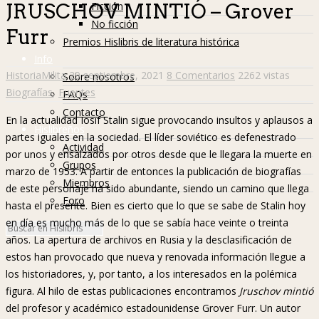
Ficción
JRUSCHOV MINTIÓ – Grover
No ficción
Furr
Premios Hislibris de literatura histórica
Info
HistoriaMilita
29 septiembre, 2021
8 Comentarios
2262 vistas
Sobre nosotros
Biografías
,
Fuentes
FAQs
Contacto
En la actualidad Iosif Stalin sigue provocando insultos y aplausos a
Hislibreños
partes iguales en la sociedad. El líder soviético es defenestrado
Actividad
por unos y ensalzados por otros desde que le llegara la muerte en
Grupos
marzo de 1953. A partir de entonces la publicación de biografías
Miembros
de este personaje ha sido abundante, siendo un camino que llega
Foro
hasta el presente. Bien es cierto que lo que se sabe de Stalin hoy
en día es mucho más de lo que se sabía hace veinte o treinta
años. La apertura de archivos en Rusia y la desclasificación de
estos han provocado que nueva y renovada información llegue a
los historiadores, y, por tanto, a los interesados en la polémica
figura. Al hilo de estas publicaciones encontramos
Jruschov mintió
del profesor y académico estadounidense Grover Furr. Un autor