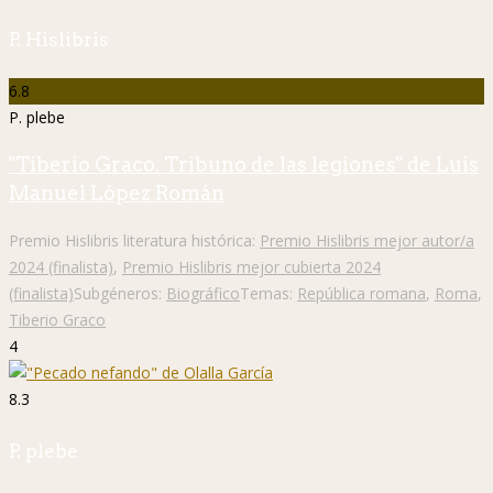
P. Hislibris
6.8
P. plebe
"Tiberio Graco. Tribuno de las legiones" de Luis
Manuel López Román
Premio Hislibris literatura histórica:
Premio Hislibris mejor autor/a
2024 (finalista)
,
Premio Hislibris mejor cubierta 2024
(finalista)
Subgéneros:
Biográfico
Temas:
República romana
,
Roma
,
Tiberio Graco
4
8.3
P. plebe