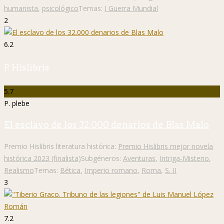
humanista
,
psicológico
Temas:
I Guerra Mundial
2
6.2
P. Hislibris
5.7
P. plebe
El esclavo de los 32.000 denarios de Blas Malo
Premio Hislibris literatura histórica:
Premio Hislibris mejor novela
histórica 2023 (finalista)
Subgéneros:
Aventuras
,
Intriga-Misterio
,
Realismo
Temas:
Bética
,
Imperio romano
,
Roma
,
S. II
3
7.2