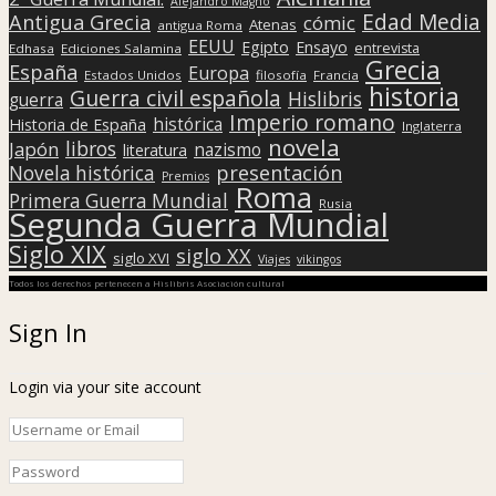
Alejandro Magno
Edad Media
Antigua Grecia
cómic
Atenas
antigua Roma
EEUU
Egipto
Ensayo
entrevista
Edhasa
Ediciones Salamina
Grecia
España
Europa
Estados Unidos
filosofía
Francia
historia
Guerra civil española
Hislibris
guerra
Imperio romano
histórica
Historia de España
Inglaterra
novela
libros
Japón
nazismo
literatura
presentación
Novela histórica
Premios
Roma
Primera Guerra Mundial
Rusia
Segunda Guerra Mundial
Siglo XIX
siglo XX
siglo XVI
Viajes
vikingos
Todos los derechos pertenecen a Hislibris Asociación cultural
Sign In
Login via your site account