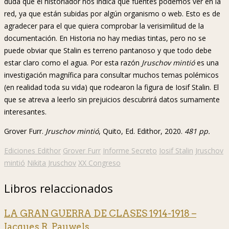
duda que el historiador nos indica que fuentes podemos ver en la
red, ya que están subidas por algún organismo o web. Esto es de
agradecer para el que quiera comprobar la verisimilitud de la
documentación. En Historia no hay medias tintas, pero no se
puede obviar que Stalin es terreno pantanoso y que todo debe
estar claro como el agua. Por esta razón
Jruschov mintió
es una
investigación magnífica para consultar muchos temas polémicos
(en realidad toda su vida) que rodearon la figura de Iosif Stalin. El
que se atreva a leerlo sin prejuicios descubrirá datos sumamente
interesantes.
Grover Furr.
Jruschov mintió
, Quito, Ed. Edithor, 2020.
481 pp.
Ediciones Edithor
Grover Furr
Informe Secreto
Iosif Stalin
Jruschov
mintió
Nikita Jruschov
XX Congreso
Libros relaccionados
LA GRAN GUERRA DE CLASES 1914-1918 –
Jacques R. Pauwels