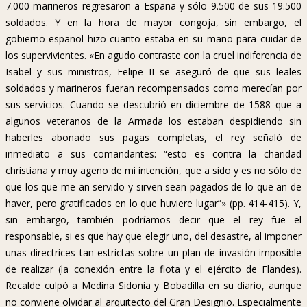
7.000 marineros regresaron a España y sólo 9.500 de sus 19.500
soldados. Y en la hora de mayor congoja, sin embargo, el
gobierno español hizo cuanto estaba en su mano para cuidar de
los supervivientes. «En agudo contraste con la cruel indiferencia de
Isabel y sus ministros, Felipe II se aseguró de que sus leales
soldados y marineros fueran recompensados como merecían por
sus servicios. Cuando se descubrió en diciembre de 1588 que a
algunos veteranos de la Armada los estaban despidiendo sin
haberles abonado sus pagas completas, el rey señaló de
inmediato a sus comandantes: “esto es contra la charidad
christiana y muy ageno de mi intención, que a sido y es no sólo de
que los que me an servido y sirven sean pagados de lo que an de
haver, pero gratificados en lo que huviere lugar”» (pp. 414-415). Y,
sin embargo, también podríamos decir que el rey fue el
responsable, si es que hay que elegir uno, del desastre, al imponer
unas directrices tan estrictas sobre un plan de invasión imposible
de realizar (la conexión entre la flota y el ejército de Flandes).
Recalde culpó a Medina Sidonia y Bobadilla en su diario, aunque
no conviene olvidar al arquitecto del Gran Designio. Especialmente