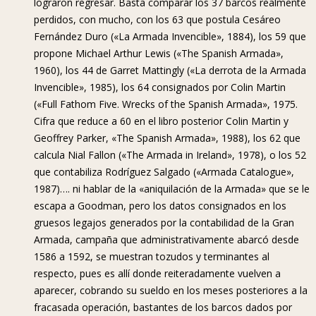
lograron regresar. Basta comparar los 37 barcos realmente
perdidos, con mucho, con los 63 que postula Cesáreo
Fernández Duro («La Armada Invencible», 1884), los 59 que
propone Michael Arthur Lewis («The Spanish Armada»,
1960), los 44 de Garret Mattingly («La derrota de la Armada
Invencible», 1985), los 64 consignados por Colin Martin
(«Full Fathom Five. Wrecks of the Spanish Armada», 1975.
Cifra que reduce a 60 en el libro posterior Colin Martin y
Geoffrey Parker, «The Spanish Armada», 1988), los 62 que
calcula Nial Fallon («The Armada in Ireland», 1978), o los 52
que contabiliza Rodríguez Salgado («Armada Catalogue»,
1987)…. ni hablar de la «aniquilación de la Armada» que se le
escapa a Goodman, pero los datos consignados en los
gruesos legajos generados por la contabilidad de la Gran
Armada, campaña que administrativamente abarcó desde
1586 a 1592, se muestran tozudos y terminantes al
respecto, pues es allí donde reiteradamente vuelven a
aparecer, cobrando su sueldo en los meses posteriores a la
fracasada operación, bastantes de los barcos dados por