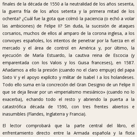
finales de la década de 1550 a la neutralidad de los años sesenta,
la guerra fría de los años setenta y la primera mitad de los
ochenta? ¿Cuál fue la gota que colmó la paciencia (o echó a volar
las ambiciones) de Felipe II? Sin duda, la sucesión de ataques
corsarios, muchos de ellos al amparo de la corona inglesa, a los
convoyes españoles, los intentos de penetrar por la fuerza en el
mercado y el área de control en América y, por último, la
ejecución de María Estuardo, la cautiva reina de Escocia (y
emparentada con los Valois y los Guisa franceses), en 1587.
Añadamos a ello la presión (cuando no el claro empuje) del papa
Sixto V y el apoyo explícito y militar de Isabel I a los holandeses.
Todo ello suma en la concreción del Gran Designio de un Felipe II
que se deja llevar por un «imperialismo mesiánico» (cuando no lo
exacerba), echando todo el resto y abriendo la puerta a la
catastrófica década de 1590, con tres frentes abiertos e
inasumibles (Flandes, Inglaterra y Francia).
El lector comprobará que la parte central del libro, el
enfrentamiento directo entre la Armada española y la flota