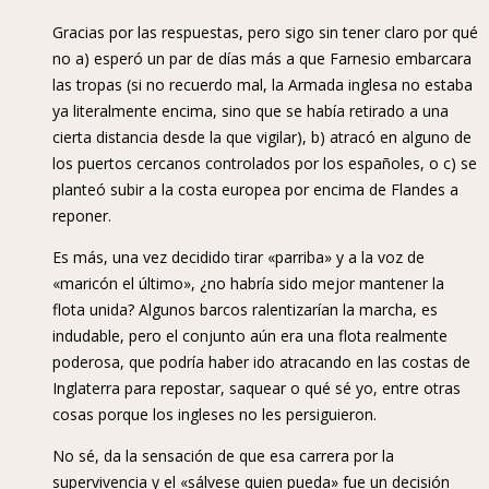
Gracias por las respuestas, pero sigo sin tener claro por qué
no a) esperó un par de días más a que Farnesio embarcara
las tropas (si no recuerdo mal, la Armada inglesa no estaba
ya literalmente encima, sino que se había retirado a una
cierta distancia desde la que vigilar), b) atracó en alguno de
los puertos cercanos controlados por los españoles, o c) se
planteó subir a la costa europea por encima de Flandes a
reponer.
Es más, una vez decidido tirar «parriba» y a la voz de
«maricón el último», ¿no habría sido mejor mantener la
flota unida? Algunos barcos ralentizarían la marcha, es
indudable, pero el conjunto aún era una flota realmente
poderosa, que podría haber ido atracando en las costas de
Inglaterra para repostar, saquear o qué sé yo, entre otras
cosas porque los ingleses no les persiguieron.
No sé, da la sensación de que esa carrera por la
supervivencia y el «sálvese quien pueda» fue un decisión