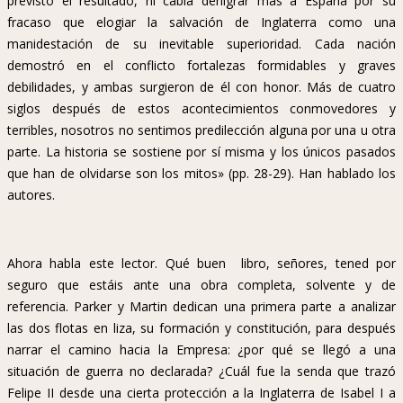
previsto el resultado, ni cabía denigrar más a España por su
fracaso que elogiar la salvación de Inglaterra como una
manidestación de su inevitable superioridad. Cada nación
demostró en el conflicto fortalezas formidables y graves
debilidades, y ambas surgieron de él con honor. Más de cuatro
siglos después de estos acontecimientos conmovedores y
terribles, nosotros no sentimos predilección alguna por una u otra
parte. La historia se sostiene por sí misma y los únicos pasados
que han de olvidarse son los mitos» (pp. 28-29). Han hablado los
autores.
Ahora habla este lector. Qué buen libro, señores, tened por
seguro que estáis ante una obra completa, solvente y de
referencia. Parker y Martin dedican una primera parte a analizar
las dos flotas en liza, su formación y constitución, para después
narrar el camino hacia la Empresa: ¿por qué se llegó a una
situación de guerra no declarada? ¿Cuál fue la senda que trazó
Felipe II desde una cierta protección a la Inglaterra de Isabel I a