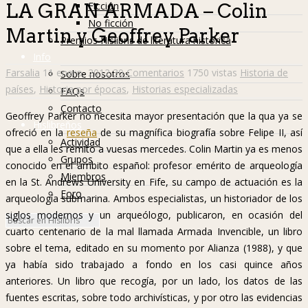
Ficción
LA GRAN ARMADA – Colin
No ficción
Martin y Geoffrey Parker
Premios Hislibris de literatura histórica
Info
Farsalia
11 enero, 2012
30 Comentarios
1750 vistas
Historia de
Sobre nosotros
países
,
Historia por épocas
,
Historias especializadas
FAQs
Contacto
Geoffrey Parker no necesita mayor presentación que la qua ya se
Hislibreños
ofreció en la
reseña
de su magnífica biografía sobre Felipe II, así
Actividad
que a ella les remito a vuesas mercedes. Colin Martin ya es menos
Grupos
conocido en el ámbito español: profesor emérito de arqueología
Miembros
en la St. Andrews University en Fife, su campo de actuación es la
Foro
arqueología submarina. Ambos especialistas, un historiador de los
siglos modernos y un arqueólogo, publicaron, en ocasión del
cuarto centenario de la mal llamada Armada Invencible, un libro
sobre el tema, editado en su momento por Alianza (1988), y que
ya había sido trabajado a fondo en los casi quince años
anteriores. Un libro que recogía, por un lado, los datos de las
fuentes escritas, sobre todo archivísticas, y por otro las evidencias