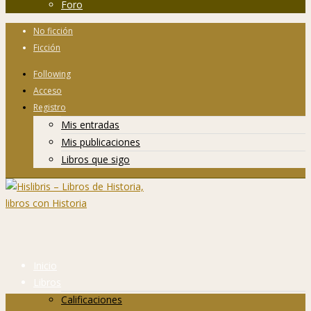
Foro
No ficción
Ficción
Following
Acceso
Registro
Mis entradas
Mis publicaciones
Libros que sigo
Inicio
Libros
Calificaciones