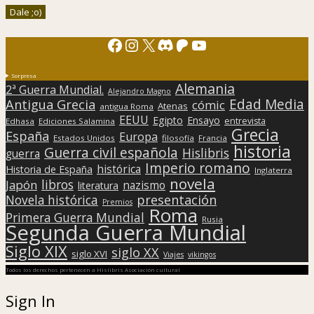
Facebook
Instagram
X
Discord
Patreon
YouTube
Sorpresa
Alemania
2ª Guerra Mundial.
Alejandro Magno
Edad Media
Antigua Grecia
cómic
Atenas
antigua Roma
EEUU
Egipto
Ensayo
entrevista
Edhasa
Ediciones Salamina
Grecia
España
Europa
Estados Unidos
filosofía
Francia
historia
Guerra civil española
Hislibris
guerra
Imperio romano
histórica
Historia de España
Inglaterra
novela
libros
Japón
nazismo
literatura
presentación
Novela histórica
Premios
Roma
Primera Guerra Mundial
Rusia
Segunda Guerra Mundial
Siglo XIX
siglo XX
siglo XVI
Viajes
vikingos
Todos los derechos pertenecen a Hislibris Asociación cultural
Sign In