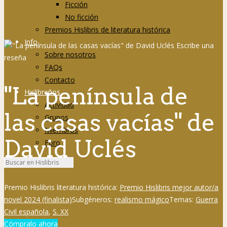
Ficción
No ficción
Premios Hislibris de literatura histórica
Info
Sobre nosotros
FAQs
Contacto
"La península de
Hislibreños
Actividad
las casas vacías" de
Grupos
Miembros
David Uclés
Foro
Premio Hislibris literatura histórica:
Premio Hislibris mejor autor/a
novel 2024 (finalista)
Subgéneros:
realismo mágico
Temas:
Guerra
Civil española
,
S. XX
Cómpralo ahora