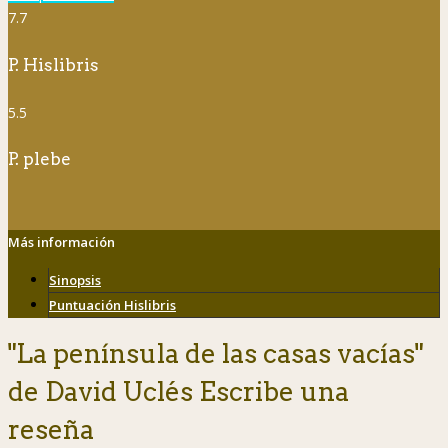
7.7
P. Hislibris
5.5
P. plebe
Más información
Sinopsis
Puntuación Hislibris
"La península de las casas vacías"
de David Uclés Escribe una
reseña