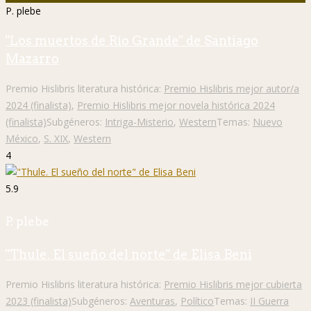
P. plebe
"Los muertos de Río Grande" de Santiago
Mazarro
Premio Hislibris literatura histórica:
Premio Hislibris mejor autor/a
2024 (finalista)
,
Premio Hislibris mejor novela histórica 2024
(finalista)
Subgéneros:
Intriga-Misterio
,
Western
Temas:
Nuevo
México
,
S. XIX
,
Western
4
5.9
P. plebe
"Thule. El sueño del norte" de Elisa Beni
Premio Hislibris literatura histórica:
Premio Hislibris mejor cubierta
2023 (finalista)
Subgéneros:
Aventuras
,
Político
Temas:
II Guerra