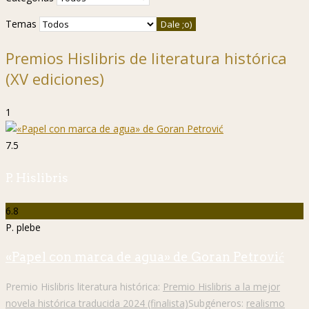
Temas
Premios Hislibris de literatura histórica
(XV ediciones)
1
7.5
P. Hislibris
6.8
P. plebe
«Papel con marca de agua» de Goran Petrović
Premio Hislibris literatura histórica:
Premio Hislibris a la mejor
novela histórica traducida 2024 (finalista)
Subgéneros:
realismo