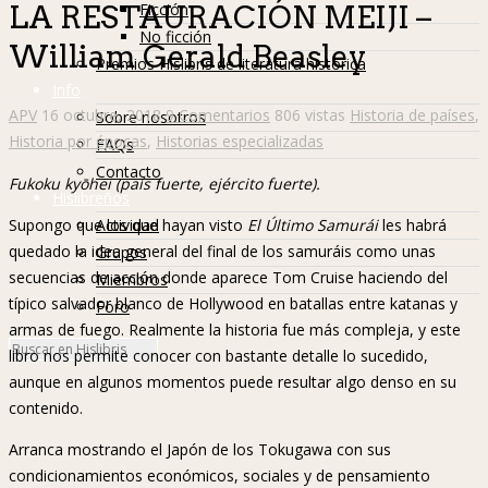
Ficción
LA RESTAURACIÓN MEIJI –
No ficción
William Gerald Beasley
Premios Hislibris de literatura histórica
Info
APV
16 octubre, 2018
9 Comentarios
806 vistas
Historia de países
,
Sobre nosotros
Historia por épocas
,
Historias especializadas
FAQs
Contacto
Fukoku kyōhei (país fuerte, ejército fuerte).
Hislibreños
Actividad
Supongo que los que hayan visto
El Último Samurái
les habrá
quedado la idea general del final de los samuráis como unas
Grupos
secuencias de acción donde aparece Tom Cruise haciendo del
Miembros
típico salvador blanco de Hollywood en batallas entre katanas y
Foro
armas de fuego. Realmente la historia fue más compleja, y este
libro nos permite conocer con bastante detalle lo sucedido,
aunque en algunos momentos puede resultar algo denso en su
contenido.
Arranca mostrando el Japón de los Tokugawa con sus
condicionamientos económicos, sociales y de pensamiento