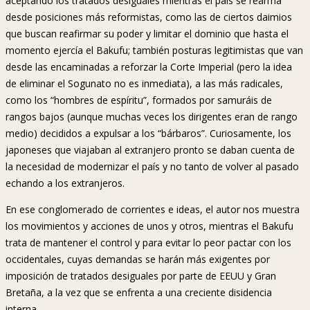
aceptando los tratados desiguales mientras el país se rearma
desde posiciones más reformistas, como las de ciertos daimios
que buscan reafirmar su poder y limitar el dominio que hasta el
momento ejercía el Bakufu; también posturas legitimistas que van
desde las encaminadas a reforzar la Corte Imperial (pero la idea
de eliminar el Sogunato no es inmediata), a las más radicales,
como los “hombres de espíritu”, formados por samuráis de
rangos bajos (aunque muchas veces los dirigentes eran de rango
medio) decididos a expulsar a los “bárbaros”. Curiosamente, los
japoneses que viajaban al extranjero pronto se daban cuenta de
la necesidad de modernizar el país y no tanto de volver al pasado
echando a los extranjeros.
En ese conglomerado de corrientes e ideas, el autor nos muestra
los movimientos y acciones de unos y otros, mientras el Bakufu
trata de mantener el control y para evitar lo peor pactar con los
occidentales, cuyas demandas se harán más exigentes por
imposición de tratados desiguales por parte de EEUU y Gran
Bretaña, a la vez que se enfrenta a una creciente disidencia
interna.