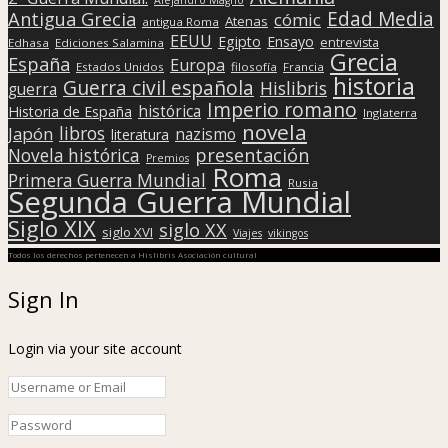
Edad Media
Antigua Grecia
cómic
Atenas
antigua Roma
EEUU
Egipto
Ensayo
entrevista
Edhasa
Ediciones Salamina
Grecia
España
Europa
Estados Unidos
filosofía
Francia
historia
Guerra civil española
Hislibris
guerra
Imperio romano
histórica
Historia de España
Inglaterra
novela
libros
Japón
nazismo
literatura
presentación
Novela histórica
Premios
Roma
Primera Guerra Mundial
Rusia
Segunda Guerra Mundial
Siglo XIX
siglo XX
siglo XVI
Viajes
vikingos
Todos los derechos pertenecen a Hislibris Asociación cultural
Sign In
Login via your site account