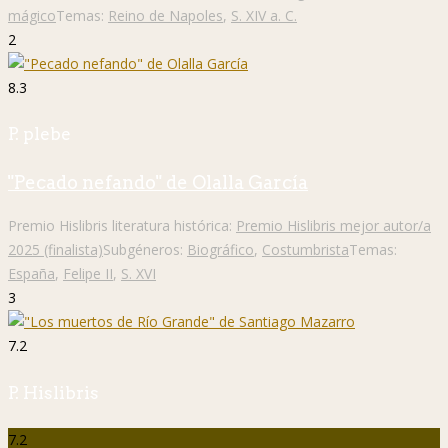
mágico
Temas:
Reino de Napoles
,
S. XIV a. C.
2
8.3
P. plebe
"Pecado nefando" de Olalla García
Premio Hislibris literatura histórica:
Premio Hislibris mejor autor/a
2025 (finalista)
Subgéneros:
Biográfico
,
Costumbrista
Temas:
España
,
Felipe II
,
S. XVI
3
7.2
P. Hislibris
7.2