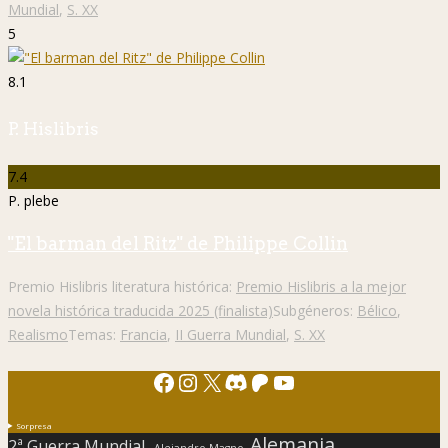
Mundial
,
S. XX
5
8.1
P. Hislibris
7.4
P. plebe
"El barman del Ritz" de Philippe Collin
Premio Hislibris literatura histórica:
Premio Hislibris a la mejor
novela histórica traducida 2025 (finalista)
Subgéneros:
Bélico
,
Realismo
Temas:
Francia
,
II Guerra Mundial
,
S. XX
Facebook
Instagram
X
Discord
Patreon
YouTube
Sorpresa
Alemania
2ª Guerra Mundial.
Alejandro Magno