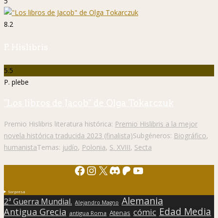
5
8.2
P. Hislibris
5.5
P. plebe
"Los libros de Jacob" de Olga Tokarczuk
Premio Hislibris literatura histórica:
Premio Hislibris a la mejor
novela histórica traducida 2023 (finalista)
Subgéneros:
Biográfico
,
humanista
Temas:
judío
,
Polonia
,
S. XVIII
,
Secta
Facebook
Instagram
X
Discord
Patreon
YouTube
Sorpresa
Alemania
2ª Guerra Mundial.
Alejandro Magno
Edad Media
Antigua Grecia
cómic
Atenas
antigua Roma