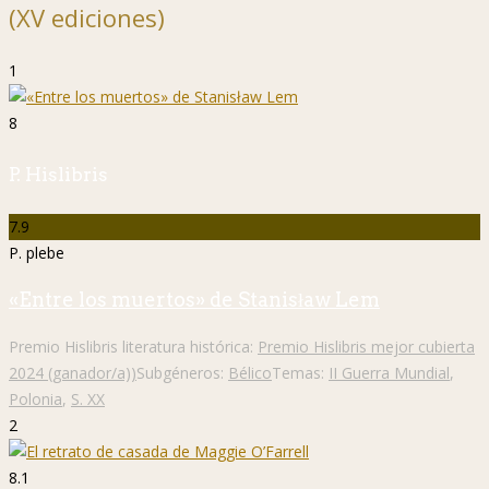
(XV ediciones)
1
8
P. Hislibris
7.9
P. plebe
«Entre los muertos» de Stanisław Lem
Premio Hislibris literatura histórica:
Premio Hislibris mejor cubierta
2024 (ganador/a))
Subgéneros:
Bélico
Temas:
II Guerra Mundial
,
Polonia
,
S. XX
2
8.1