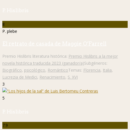
P. Hislibris
8
P. plebe
El retrato de casada de Maggie O’Farrell
Premio Hislibris literatura histórica:
Premio Hislibris a la mejor
novela histórica traducida 2023 (ganador/a)
Subgéneros:
Biográfico
,
psicológico
,
Romántico
Temas:
Florencia
,
Italia
,
Lucrezia de Medici
,
Renacimiento
,
S. XVI
3
5
P. Hislibris
7.9