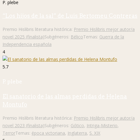
P. plebe
“Los hijos de la sal” de Luis Bertomeu Contreras
Premio Hislibris literatura histórica:
Premio Hislibris mejor autor/a
novel 2025 (finalista)
Subgéneros:
Bélico
Temas:
Guerra de la
Independencia española
4
5.7
P. plebe
El sanatorio de las almas perdidas de Helena
Montufo
Premio Hislibris literatura histórica:
Premio Hislibris mejor autor/a
novel 2023 (finalista)
Subgéneros:
Gótico
,
Intriga-Misterio
,
Terror
Temas:
época victoriana
,
Inglaterra
,
S. XIX