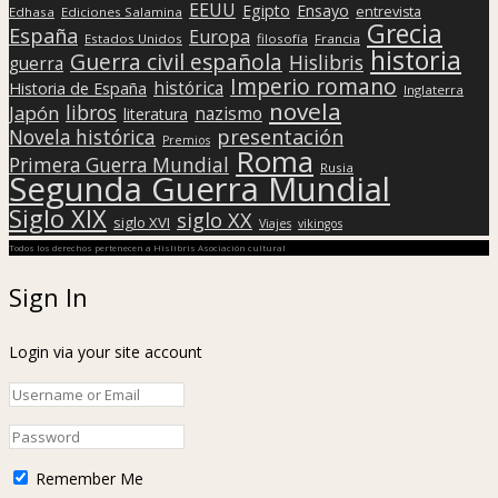
EEUU
Egipto
Ensayo
entrevista
Edhasa
Ediciones Salamina
Grecia
España
Europa
Estados Unidos
filosofía
Francia
historia
Guerra civil española
Hislibris
guerra
Imperio romano
histórica
Historia de España
Inglaterra
novela
libros
Japón
nazismo
literatura
presentación
Novela histórica
Premios
Roma
Primera Guerra Mundial
Rusia
Segunda Guerra Mundial
Siglo XIX
siglo XX
siglo XVI
Viajes
vikingos
Todos los derechos pertenecen a Hislibris Asociación cultural
Sign In
Login via your site account
Remember Me