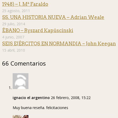
1948) – J. Mª Faraldo
25 agosto, 2011
SS. UNA HISTORIA NUEVA – Adrian Weale
29 julio, 2014
ÉBANO – Ryszard Kapúscínski
4 junio, 2007
SEIS EJÉRCITOS EN NORMANDIA – John Keegan
15 abril, 2010
66 Comentarios
ignacio el argentino
26 febrero, 2008, 15:22
Muy buena reseña. felicitaciones