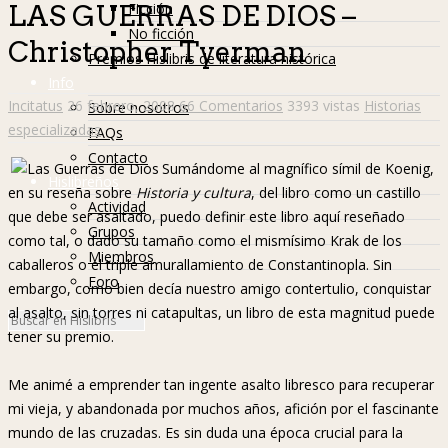
Ficción
LAS GUERRAS DE DIOS –
No ficción
Christopher Tyerman
Premios Hislibris de literatura histórica
Info
Incitatus
26 febrero, 2008
66 Comentarios
3393 vistas
Historias
Sobre nosotros
especializadas
FAQs
Contacto
Sumándome al magnífico símil de Koenig,
Hislibreños
en su reseña sobre
Historia y cultura
, del libro como un castillo
Actividad
que debe ser asaltado, puedo definir este libro aquí reseñado
Grupos
como tal, o dado su tamaño como el mismísimo Krak de los
Miembros
caballeros o el triple amurallamiento de Constantinopla. Sin
Foro
embargo, como bien decía nuestro amigo contertulio, conquistar
al asalto, sin torres ni catapultas, un libro de esta magnitud puede
tener su premio.
Me animé a emprender tan ingente asalto libresco para recuperar
mi vieja, y abandonada por muchos años, afición por el fascinante
mundo de las cruzadas. Es sin duda una época crucial para la