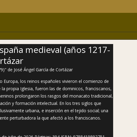
España medieval (años 1217-
rtázar
ndo Europa, los reinos españoles vivieron el comienzo de
la propia Iglesia, fueron las de dominicos, franciscanos,
meninos prolongaron los rasgos del monacato tradicional,
ción y formación intelectual. En los tres siglos que
clusivamente urbana, e inserción en el tejido social; una
ente perturbadora la que afectó a los franciscanos.
 15 de julio de 2026 Páginas: 394 ISBN: 9788419892751