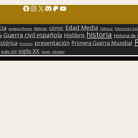
Facebook
Instagram
X
Discord
Patreon
YouTube
Edad Media
cia
cómic
Atenas
antigua Roma
Edhasa
Ediciones Sa
historia
Guerra civil española
Hislibris
a
Historia de
presentación
stórica
Primera Guerra Mundial
Premios
siglo XX
siglo XVI
Viajes
vikingos