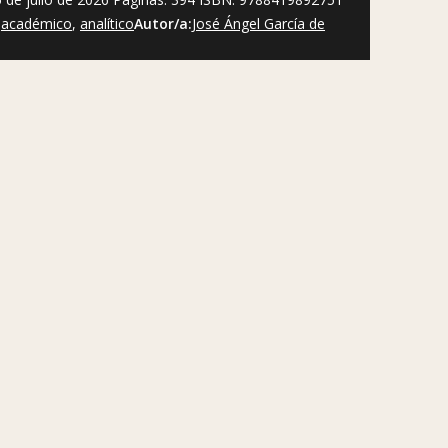
:
académico
,
analítico
Autor/a:
José Ángel García de