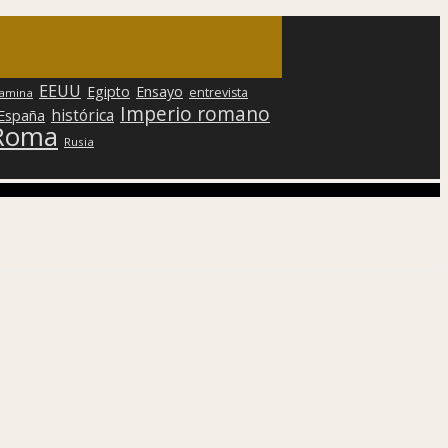
EEUU
Egipto
Ensayo
entrevista
lamina
Imperio romano
histórica
 España
Roma
Rusia