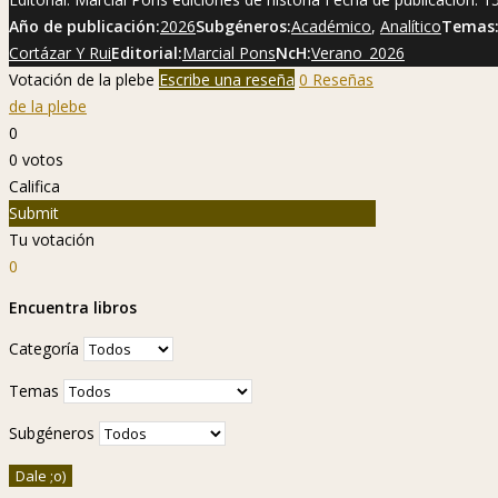
Año de publicación:
2026
Subgéneros:
Académico
,
Analítico
Temas
Cortázar Y Rui
Editorial:
Marcial Pons
NcH:
Verano_2026
Votación de la plebe
Escribe una reseña
0 Reseñas
de la plebe
0
0
votos
Califica
Submit
Tu votación
0
Encuentra libros
Categoría
Temas
Subgéneros