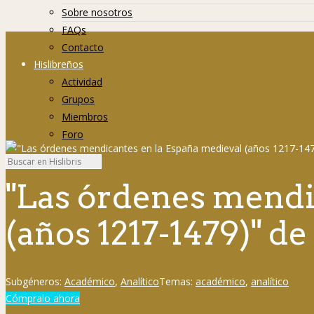
Sobre nosotros
FAQs
Contacto
Hislibreños
Actividad
Grupos
Miembros
Foro
"Las órdenes mendi
(años 1217-1479)" d
Subgéneros:
Académico
,
Analítico
Temas:
académico
,
analítico
Cómpralo ahora