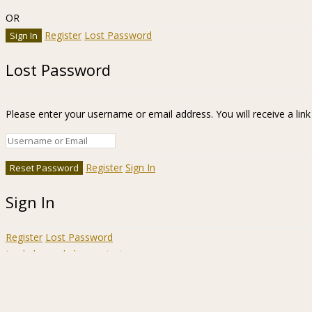
OR
Register
Lost Password
Lost Password
Please enter your username or email address. You will receive a lin
Register
Sign In
Sign In
Register
Lost Password
Ir a la barra de herramientas
Acerca
WordPress.org
de
Documentación