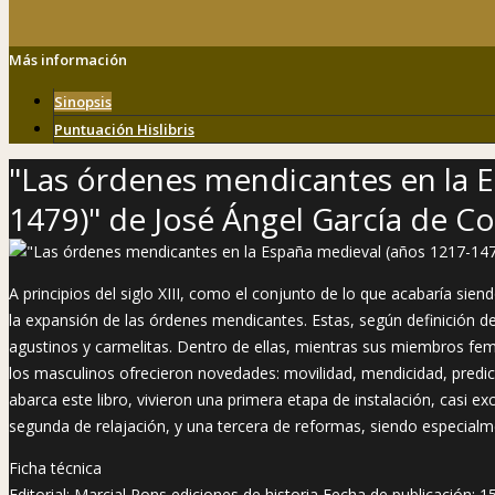
Más información
Sinopsis
Puntuación Hislibris
"Las órdenes mendicantes en la 
1479)" de José Ángel García de Co
A principios del siglo XIII, como el conjunto de lo que acabaría sie
la expansión de las órdenes mendicantes. Estas, según definición de 
agustinos y carmelitas. Dentro de ellas, mientras sus miembros fe
los masculinos ofrecieron novedades: movilidad, mendicidad, predica
abarca este libro, vivieron una primera etapa de instalación, casi ex
segunda de relajación, y una tercera de reformas, siendo especialm
Ficha técnica
Editorial: Marcial Pons ediciones de historia Fecha de publicación: