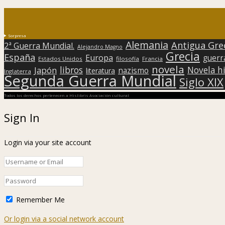
Sorpresa
Alemania
Antigua Gre
2ª Guerra Mundial.
Alejandro Magno
Grecia
España
Europa
guerr
Estados Unidos
filosofía
Francia
novela
libros
Japón
Novela hi
nazismo
literatura
Inglaterra
Segunda Guerra Mundial
Siglo XIX
Todos los derechos pertenecen a Hislibris Asociación cultural
Sign In
Login via your site account
Remember Me
Or login via a social network account