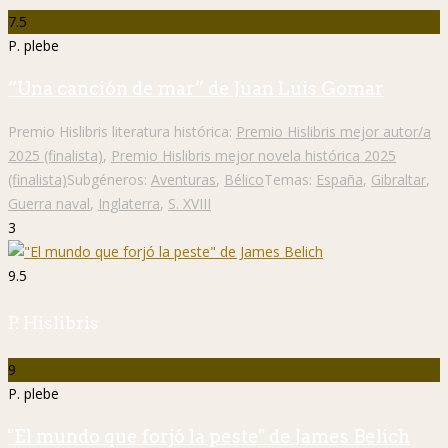
7.5
P. plebe
“Una canción de mar” de Juan Luis Gomar
Premio Hislibris literatura histórica:
Premio Hislibris mejor autor/a
2025 (finalista)
,
Premio Hislibris mejor novela histórica 2025
(finalista)
Subgéneros:
Aventuras
,
Bélico
Temas:
España
,
Gibraltar
,
Guerra naval
,
Inglaterra
,
S. XVIII
3
9.5
P. Hislibris
9
P. plebe
"El mundo que forjó la peste" de James Belich