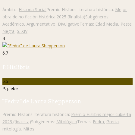
Ámbito:
Historia Social
Premio Hislibris literatura histórica:
Mejor
obra de no ficción histórica 2025 (finalista)
Subgéneros:
Académico
,
Argumentativo
,
Divulgativo
Temas:
Edad Media
,
Peste
Negra
,
S. XIV
4
6.7
P. Hislibris
5.5
P. plebe
"Fedra" de Laura Shepperson
Premio Hislibris literatura histórica:
Premio Hislibris mejor cubierta
2023 (finalista)
Subgéneros:
Mitológico
Temas:
Fedra
,
Grecia
,
mitología
,
Mitos