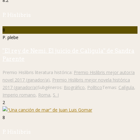
8.2
P. Hislibris
8
P. plebe
"El rey de Nemi. El juicio de Calígula" de Sandra
Parente
Premio Hislibris literatura histórica:
Premio Hislibris mejor autor/a
novel 2017 (ganador/a)
,
Premio Hislibris mejor novela histórica
2017 (ganador/a)
Subgéneros:
Biográfico
,
Político
Temas:
Calígula
,
Imperio romano
,
Roma
,
S. I
2
8
P. Hislibris