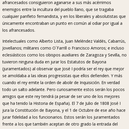
afrancesados consiguieron aganarse a sus más acérrimos
enemigos entre la incultura del pueblo llano, que se tragaba
cualquier panfleto fernandista, y en los liberales y absolutistas que
únicamente encontraban un punto en común al odiar por igual a
los afrancesados.
Intelectuales como Alberto Lista, Juan Meléndez Valdés, Cabarrús,
Jovellanos; militares como O´Farrill o Francisco Amoros; e incluso
eclesiásticos como los obispos auxiliares de Zaragoza y Sevilla, no
tuvieron ninguna duda en jurar los Estatutos de Bayona
(juramentados) al observar que José I podría ser el rey que mejor
se amoldaba a las ideas progresistas que ellos defienden. Y más
cuando el rey emite la orden de abolir de Inquisición. En verdad
todo un salto adelante. Pero curiosamente estos serán los pocos
amigos que este rey tendrá (a pesar de ser uno de los mejores
que ha tenido la Historia de España). El 7 de Julio de 1808 José I
jura la Constitución de Bayona, y el 1 de Octubre de ese año hace
jurar fidelidad a los funcionarios. Estos serán los juramentados
frente a los que también aceptan de otro grado la entrada del