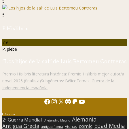
5
5
P. Hislibris
7.9
P. plebe
“Los hijos de la sal” de Luis Bertomeu Contreras
Premio Hislibris literatura histórica:
Premio Hislibris mejor autor/a
novel 2025 (finalista)
Subgéneros:
Bélico
Temas:
Guerra de la
Independencia española
Facebook
Instagram
X
Discord
Patreon
YouTube
Sorpresa
Alemania
2ª Guerra Mundial.
Alejandro Magno
Edad Media
Antigua Grecia
cómic
Atenas
antigua Roma