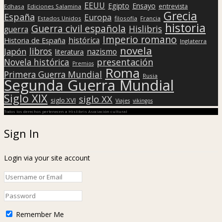
EEUU
Egipto
Ensayo
entrevista
Edhasa
Ediciones Salamina
Grecia
España
Europa
Estados Unidos
filosofía
Francia
historia
Guerra civil española
Hislibris
guerra
Imperio romano
histórica
Historia de España
Inglaterra
novela
libros
Japón
nazismo
literatura
presentación
Novela histórica
Premios
Roma
Primera Guerra Mundial
Rusia
Segunda Guerra Mundial
Siglo XIX
siglo XX
siglo XVI
Viajes
vikingos
Todos los derechos pertenecen a Hislibris Asociación cultural
Sign In
Login via your site account
Remember Me