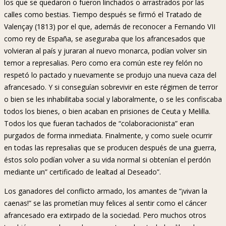
los que se quedaron o fueron linchados o arrastrados por las
calles como bestias. Tiempo después se firmó el Tratado de
Valençay (1813) por el que, además de reconocer a Fernando VII
como rey de España, se aseguraba que los afrancesados que
volvieran al país y juraran al nuevo monarca, podían volver sin
temor a represalias. Pero como era común este rey felón no
respetó lo pactado y nuevamente se produjo una nueva caza del
afrancesado. Y si conseguían sobrevivir en este régimen de terror
o bien se les inhabilitaba social y laboralmente, o se les confiscaba
todos los bienes, o bien acaban en prisiones de Ceuta y Melilla.
Todos los que fueran tachados de “colaboracionista” eran
purgados de forma inmediata. Finalmente, y como suele ocurrir
en todas las represalias que se producen después de una guerra,
éstos solo podían volver a su vida normal si obtenían el perdón
mediante un” certificado de lealtad al Deseado”.
Los ganadores del conflicto armado, los amantes de “¡vivan la
caenas!” se las prometían muy felices al sentir como el cáncer
afrancesado era extirpado de la sociedad. Pero muchos otros