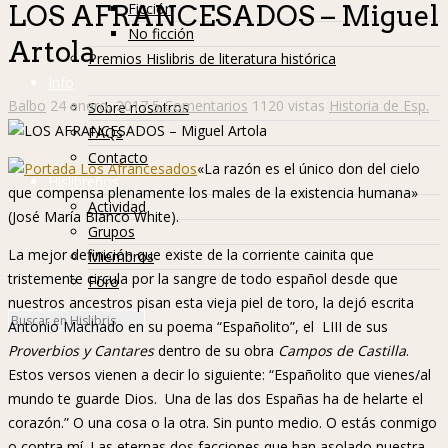
Ficción
LOS AFRANCESADOS – Miguel
No ficción
Artola
Premios Hislibris de literatura histórica
Info
Balbo
24 enero, 2017
5 Comentarios
1120 vistas
Historia de Esp.
Sobre nosotros
FAQs
Contacto
«La razón es el único don del cielo
Hislibreños
que compensa plenamente los males de la existencia humana»
Actividad
(José María Blanco White).
Grupos
La mejor definición que existe de la corriente cainita que
Miembros
tristemente circula por la sangre de todo español desde que
Foro
nuestros ancestros pisan esta vieja piel de toro, la dejó escrita
Antonio Machado en su poema “Españolito”, el LIII de sus
Proverbios y Cantares
dentro de su obra
Campos de Castilla
.
Estos versos vienen a decir lo siguiente: “Españolito que vienes/al
mundo te guarde Dios. Una de las dos Españas ha de helarte el
corazón.” O una cosa o la otra. Sin punto medio. O estás conmigo
o contra mí. Las eternas dos facciones que han asolado nuestra