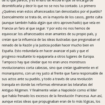
de lo que parece, y es el libro de Artola el que se encarga de
desmitificarla y decir lo que no se nos ha contado. Lo primero
¿Quiénes eran estos afrancesados tan denostados por el pueblo?
Esencialmente se trata de, en la mayoría de los casos, gente culta
(aunque también había algún que otro aprovechado) que veía en
Francia un faro al que seguir. Y por esto no nos hemos de
equivocar: los afrancesados eran amantes de su propio país, y
creían que la influencia de las ideas ilustradas que pregonaban el
reinado de la Razón y la Justicia podían hacer mucho bien en
España. Esto redundaría en hacer avanzar el país y que el
progreso resultante lo equipararía a otros lugares de Europa.
Tampoco hay que olvidar que no eran unos monstruos
revolucionarios corta cabezas, sino que creían igualmente en el
monarquismo, con un rey justo al frente que fuera responsable de
sus actos ante su pueblo, y todo a través de una revolución
tranquila en donde las reformas eliminaran las telarañas del
Antiguo Régimen. Y finalmente veían a Napoleón como el líder
que había frenado los excesos de la Revolución Francesa. Aun así,
aunque estas ideas que propugnaban eran de lo más lógicas, los