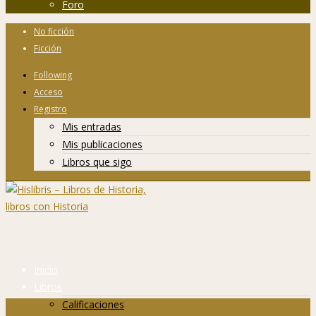
Foro
No ficción
Ficción
Following
Acceso
Registro
Mis entradas
Mis publicaciones
Libros que sigo
Inicio
Libros
Calificaciones