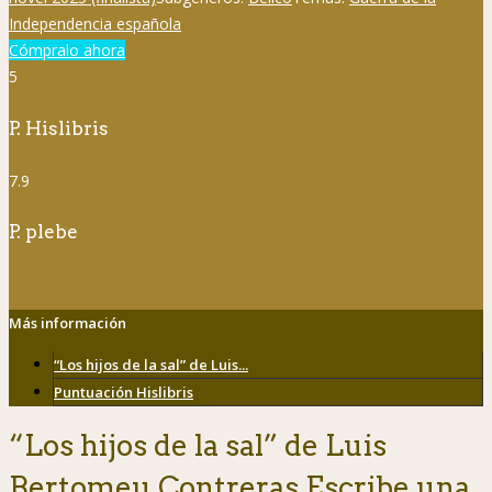
Independencia española
Cómpralo ahora
5
P. Hislibris
7.9
P. plebe
Más información
“Los hijos de la sal” de Luis...
Puntuación Hislibris
“Los hijos de la sal” de Luis
Bertomeu Contreras Escribe una