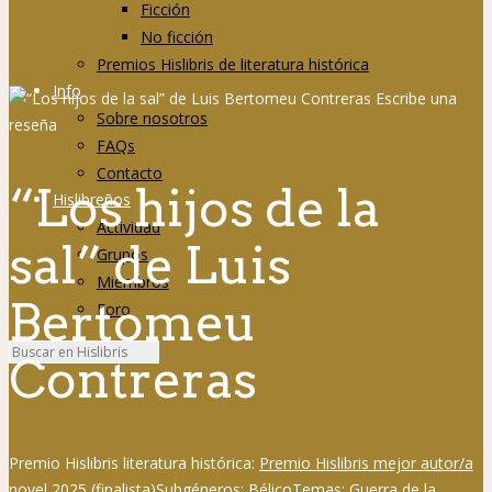
Ficción
No ficción
Premios Hislibris de literatura histórica
Info
Sobre nosotros
FAQs
Contacto
“Los hijos de la
Hislibreños
Actividad
sal” de Luis
Grupos
Miembros
Bertomeu
Foro
Contreras
Premio Hislibris literatura histórica:
Premio Hislibris mejor autor/a
novel 2025 (finalista)
Subgéneros:
Bélico
Temas:
Guerra de la