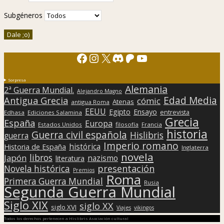
Subgéneros
Facebook
Instagram
X
Discord
Patreon
YouTube
Sorpresa
Alemania
2ª Guerra Mundial.
Alejandro Magno
Edad Media
Antigua Grecia
cómic
Atenas
antigua Roma
EEUU
Egipto
Ensayo
entrevista
Edhasa
Ediciones Salamina
Grecia
España
Europa
Estados Unidos
filosofía
Francia
historia
Guerra civil española
Hislibris
guerra
Imperio romano
histórica
Historia de España
Inglaterra
novela
libros
Japón
nazismo
literatura
presentación
Novela histórica
Premios
Roma
Primera Guerra Mundial
Rusia
Segunda Guerra Mundial
Siglo XIX
siglo XX
siglo XVI
Viajes
vikingos
Todos los derechos pertenecen a Hislibris Asociación cultural